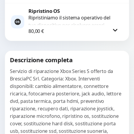
garantiti...
Ripristino OS
Richiedi Preventivo
Ripristiniamo il sistema operativo del
tuo dispositivo per risolvere errori
WhatsApp
80,00
€
software, rallentamenti o blocchi.
Garantiamo un ripristino completo con
backup...
Procedi
Descrizione completa
Servizio di riparazione Xbox Series S offerto da
BresciaPC Srl. Categoria: Xbox. Interventi
disponibili: cambio alimentatore, connettore
ricarica, fotocamera posteriore, jack audio, lettore
dvd, pasta termica, porta hdmi, preventivo
riparazione, recupero dati, riparazione joystick,
riparazione microfono, ripristino os, sostituzione
cover, sostituzione hard disk, sostituzione porta
usb, sostituzione ssd, sostituzione suoneria,