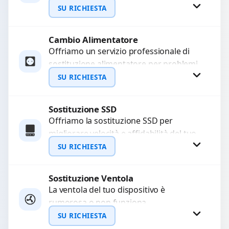
non caricano. Utilizziamo ricambi di alta
SU RICHIESTA
qualità garantiti per...
Cambio Alimentatore
Richiedi Preventivo
Offriamo un servizio professionale di
sostituzione alimentatore per problemi
WhatsApp
come alimentatore bruciato, corto
SU RICHIESTA
circuito, surriscaldamento, cali di
tensione o danni...
Sostituzione SSD
Richiedi Preventivo
Offriamo la sostituzione SSD per
migliorare velocità e affidabilità del tuo
WhatsApp
dispositivo. In caso di
SU RICHIESTA
malfunzionamento, recuperiamo i dati
importanti...
Sostituzione Ventola
Richiedi Preventivo
La ventola del tuo dispositivo è
rumorosa o non funziona
WhatsApp
correttamente? Offriamo la sostituzione
SU RICHIESTA
con componenti di alta qualità