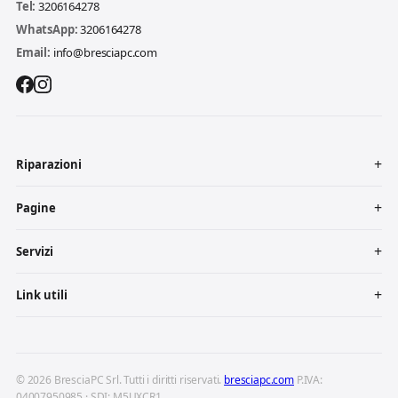
Tel:
3206164278
WhatsApp:
3206164278
Email:
info@bresciapc.com
Riparazioni
Pagine
Servizi
Link utili
© 2026 BresciaPC Srl. Tutti i diritti riservati.
bresciapc.com
P.IVA:
04007950985 · SDI: M5UXCR1