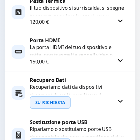
Pasta Termica
Richiedi Preventivo
Il tuo dispositivo si surriscalda, si spegne
improvvisamente o ha prestazioni
WhatsApp
120,00
€
rallentate a causa di polvere o pasta
termica usurata?...
Porta HDMI
Procedi
La porta HDMI del tuo dispositivo è
rotta, non trasmette segnali video o
150,00
€
audio? Ripariamo o sostituiamo porte
HDMI con...
Recupero Dati
Procedi
Recuperiamo dati da dispositivi
danneggiati, rotti, guasti o mal
funzionanti. Utilizziamo strumenti
SU RICHIESTA
avanzati per recuperare file importanti
in caso di...
Sostituzione porta USB
Richiedi Preventivo
Ripariamo o sostituiamo porte USB
danneggiate che non trasmettono dati o
WhatsApp