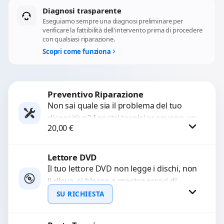
Diagnosi trasparente
Eseguiamo sempre una diagnosi preliminare per
verificare la fattibilità dell'intervento prima di procedere
con qualsiasi riparazione.
Scopri come funziona
Preventivo Riparazione
Non sai quale sia il problema del tuo
dispositivo? I nostri tecnici eseguono un
20,00
€
check-up completo con strumenti
avanzati per...
Lettore DVD
Procedi
Il tuo lettore DVD non legge i dischi, non
li rileva, si blocca o mostra errori di
caricamento? Ripariamo o...
SU RICHIESTA