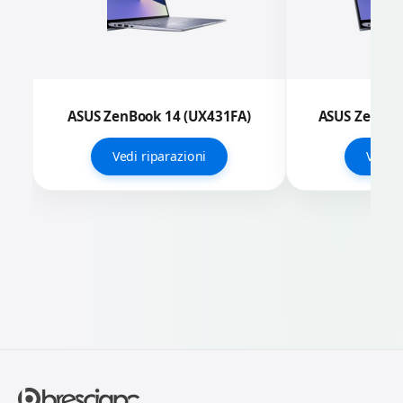
ASUS ZenBook 14 (UX431FA)
ASUS ZenBoo
Vedi riparazioni
Vedi r