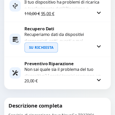
Il tuo dispositivo ha problemi di ricarica
o trasferimento dati? Ripariamo o
WhatsApp
Il prezzo originale era: 110,00 €.
Il prezzo attuale è: 95,00 €.
110,00
€
95,00
€
sostituiamo connettori di ricarica guasti,
rotti, allentati, danneggiati,...
Recupero Dati
Procedi
Recuperiamo dati da dispositivi
danneggiati, rotti, guasti o mal
funzionanti. Utilizziamo strumenti
SU RICHIESTA
avanzati per recuperare file importanti
in caso di...
Preventivo Riparazione
Richiedi Preventivo
Non sai quale sia il problema del tuo
dispositivo? I nostri tecnici eseguono un
WhatsApp
20,00
€
check-up completo con strumenti
avanzati per...
Procedi
Descrizione completa