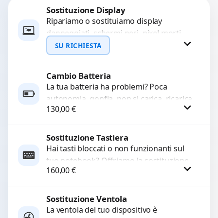
Sostituzione Display
Ripariamo o sostituiamo display
danneggiati, schermi neri, pixel morti,
righe sullo schermo, vetro incrinato,
SU RICHIESTA
LCD rotto, aloni o colori sbiaditi,...
Cambio Batteria
Richiedi Preventivo
La tua batteria ha problemi? Poca
autonomia, gonfia, non si carica, ricarica
WhatsApp
130,00
€
lenta o cicli di ricarica esauriti?
Sostituiamo la...
Sostituzione Tastiera
Procedi
Hai tasti bloccati o non funzionanti sul
tuo notebook? Offriamo la sostituzione
160,00
€
completa della tastiera con ricambi di
alta qualità...
Sostituzione Ventola
Procedi
La ventola del tuo dispositivo è