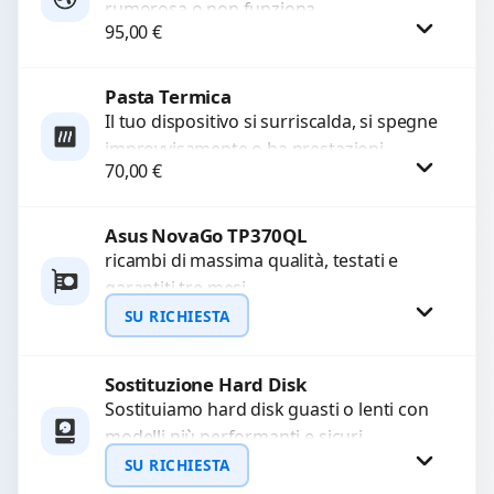
rumorosa o non funziona
95,00
€
correttamente? Offriamo la sostituzione
con componenti di alta qualità
garantiti...
Pasta Termica
Procedi
Il tuo dispositivo si surriscalda, si spegne
improvvisamente o ha prestazioni
70,00
€
rallentate a causa di polvere o pasta
termica usurata?...
Asus NovaGo TP370QL
Procedi
ricambi di massima qualità, testati e
garantiti tre mesi
SU RICHIESTA
Sostituzione Hard Disk
Richiedi Preventivo
Sostituiamo hard disk guasti o lenti con
modelli più performanti e sicuri.
WhatsApp
Garantiamo la protezione dei dati e una
SU RICHIESTA
configurazione...