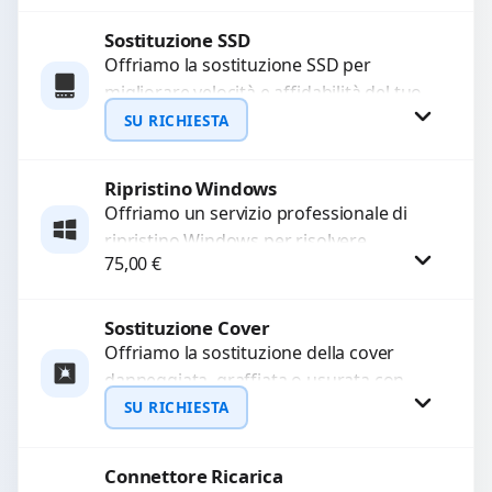
Sostituzione SSD
Richiedi Preventivo
Offriamo la sostituzione SSD per
migliorare velocità e affidabilità del tuo
WhatsApp
dispositivo. In caso di
SU RICHIESTA
malfunzionamento, recuperiamo i dati
importanti...
Ripristino Windows
Richiedi Preventivo
Offriamo un servizio professionale di
ripristino Windows per risolvere
WhatsApp
75,00
€
problemi di sistema, lentezza o errori.
Configuriamo il sistema per garantire...
Sostituzione Cover
Procedi
Offriamo la sostituzione della cover
danneggiata, graffiata o usurata con
ricambi di alta qualità e garantiti.
SU RICHIESTA
Ripristiniamo l’aspetto estetico e...
Connettore Ricarica
Richiedi Preventivo