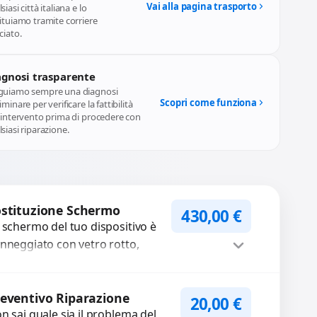
Vai alla pagina trasporto
siasi città italiana e lo
ituiamo tramite corriere
ciato.
agnosi trasparente
guiamo sempre una diagnosi
Scopri come funziona
iminare per verificare la fattibilità
l'intervento prima di procedere con
siasi riparazione.
stituzione Schermo
430,00
€
 schermo del tuo dispositivo è
nneggiato con vetro rotto,
lle, macchie, schermo nero o
xel morti? Sostituiamo schermi
Procedi
mpleti...
eventivo Riparazione
20,00
€
n sai quale sia il problema del