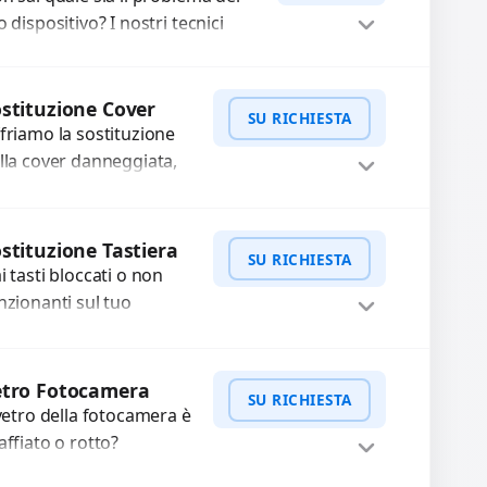
o dispositivo? I nostri tecnici
eguono un check-up completo
n strumenti avanzati per...
Procedi
stituzione Cover
SU RICHIESTA
friamo la sostituzione
lla cover danneggiata,
affiata o usurata con
cambi di alta qualità e
WhatsApp
iedi Preventivo
rantiti. Ripristiniamo
stituzione Tastiera
SU RICHIESTA
aspetto estetico e...
i tasti bloccati o non
nzionanti sul tuo
tebook? Offriamo la
stituzione completa
WhatsApp
iedi Preventivo
lla tastiera con ricambi
etro Fotocamera
SU RICHIESTA
alta qualità...
 vetro della fotocamera è
affiato o rotto?
friamo la sostituzione