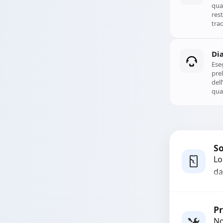
qual
rest
trac
Di
Ese
prel
del
qual
So
Lo
da
bo
pi
co
Pr
No