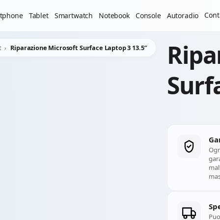
Cont
tphone
Tablet
Smartwatch
Notebook
Console
Autoradio
Ripa
t
Riparazione Microsoft Surface Laptop 3 13.5″
Surf
Ga
Ogn
gara
mal
mass
Spe
Puoi