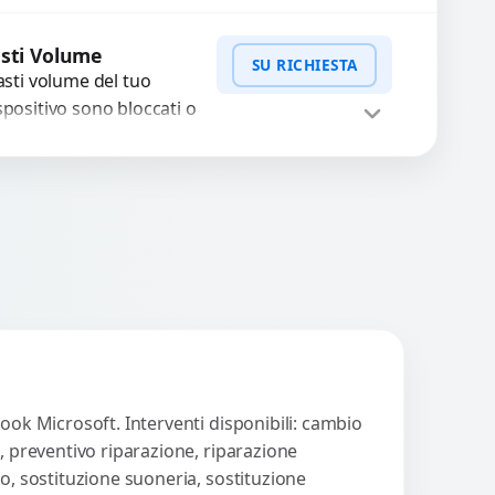
rvizio professionale di
WhatsApp
iedi Preventivo
parazione o sostituzione
sti Volume
SU RICHIESTA
ilizzando componenti
tasti volume del tuo
..
spositivo sono bloccati o
n funzionano? Offriamo
 servizio di riparazione
WhatsApp
iedi Preventivo
sostituzione con
cambi...
ook Microsoft. Interventi disponibili: cambio
, preventivo riparazione, riparazione
o, sostituzione suoneria, sostituzione