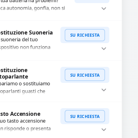
 tua batteria ha problemi?
nneggiati,...
ca autonomia, gonfia, non si
rica, ricarica lenta o cicli di
carica esauriti? Sostituiamo la...
Procedi
stituzione Suoneria
SU RICHIESTA
 suoneria del tuo
spositivo non funziona
ù? Risolviamo problemi
gati a moduli audio
WhatsApp
iedi Preventivo
stituzione
fettosi con interventi
SU RICHIESTA
toparlante
ecisi e componenti...
pariamo o sostituiamo
toparlanti guasti che
usano audio distorto,
sso o assente.
WhatsApp
iedi Preventivo
sto Accensione
ilizziamo ricambi di alta
SU RICHIESTA
 tuo tasto accensione
alità garantiti per 3...
n risponde o presenta
fficoltà? Offriamo un