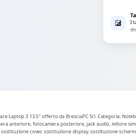
se
Rich
ri
Ta
ut
I 
di.
di
no
un
Rich
o 
ri
face Laptop 3 13.5″ offerto da BresciaPC Srl. Categoria: Noteb
mera anteriore, fotocamera posteriore, jack audio, lettore sim
 sostituzione cover, sostituzione display, sostituzione scherm