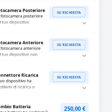
n ricambi di alta qualità
WhatsApp
iedi Preventivo
rantiti per 3 mesi....
tocamera Posteriore
SU RICHIESTA
 fotocamera posteriore
l tuo dispositivo
esenta problemi?
terveniamo per risolvere
WhatsApp
iedi Preventivo
asti come immagini
otocamera Anteriore
SU RICHIESTA
ocate, messa a fuoco
 fotocamera anteriore
n funzionante,...
l tuo dispositivo non
nziona? Ripariamo o
stituiamo fotocamere
WhatsApp
iedi Preventivo
aste con problemi
nnettore Ricarica
SU RICHIESTA
me immagini sfocate,
 tuo dispositivo ha
ssa a...
oblemi di ricarica o
asferimento dati?
pariamo o sostituiamo
WhatsApp
iedi Preventivo
nnettori di ricarica
mbio Batteria
250,00
€
sti, rotti, allentati,