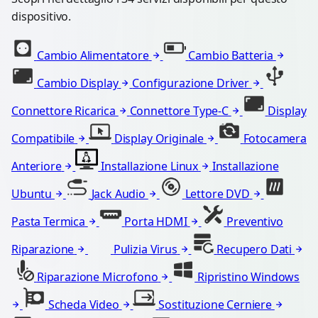
dispositivo.
Cambio Alimentatore
Cambio Batteria
Cambio Display
Configurazione Driver
Connettore Ricarica
Connettore Type-C
Display
Compatibile
Display Originale
Fotocamera
Anteriore
Installazione Linux
Installazione
Ubuntu
Jack Audio
Lettore DVD
Pasta Termica
Porta HDMI
Preventivo
Riparazione
Pulizia Virus
Recupero Dati
Riparazione Microfono
Ripristino Windows
Scheda Video
Sostituzione Cerniere