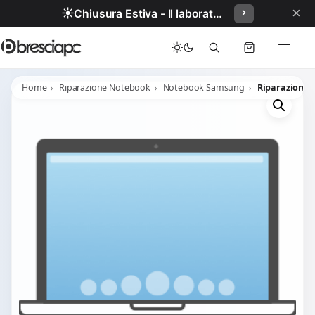
×
☀️
Chiusura Estiva - Il laboratorio resterà chiuso per ferie dal 29/06/2026 al 05/07/2026 compresi.
Home
Riparazione Notebook
Notebook Samsung
Riparazione 