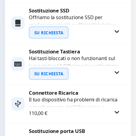
Configuriamo il sistema per garantire...
Sostituzione SSD
Procedi
Offriamo la sostituzione SSD per
migliorare velocità e affidabilità del tuo
dispositivo. In caso di
SU RICHIESTA
malfunzionamento, recuperiamo i dati
importanti...
Sostituzione Tastiera
Richiedi Preventivo
Hai tasti bloccati o non funzionanti sul
tuo notebook? Offriamo la sostituzione
WhatsApp
completa della tastiera con ricambi di
SU RICHIESTA
alta qualità...
Connettore Ricarica
Richiedi Preventivo
Il tuo dispositivo ha problemi di ricarica
o trasferimento dati? Ripariamo o
WhatsApp
110,00
€
sostituiamo connettori di ricarica guasti,
rotti, allentati, danneggiati,...
Sostituzione porta USB
Procedi