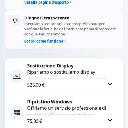
Vai alla pagina trasporto
Diagnosi trasparente
Eseguiamo sempre una diagnosi preliminare per
verificare la fattibilità dell'intervento prima di procedere
con qualsiasi riparazione.
Scopri come funziona
Sostituzione Display
Ripariamo o sostituiamo display
danneggiati, schermi neri, pixel morti,
525,00
€
righe sullo schermo, vetro incrinato,
LCD rotto, aloni o colori sbiaditi,...
Ripristino Windows
Procedi
Offriamo un servizio professionale di
ripristino Windows per risolvere
75,00
€
problemi di sistema, lentezza o errori.