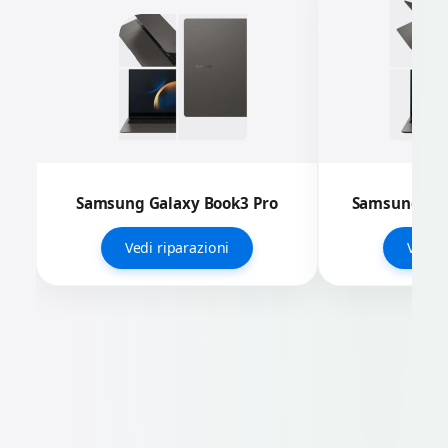
Samsung Galaxy Book3 Pro
Samsung Gal
Vedi riparazioni
Vedi r