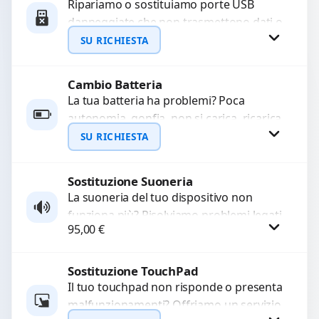
Ripariamo o sostituiamo porte USB
danneggiate che non trasmettono dati o
non caricano. Utilizziamo ricambi di alta
SU RICHIESTA
qualità garantiti per...
Cambio Batteria
Richiedi Preventivo
La tua batteria ha problemi? Poca
autonomia, gonfia, non si carica, ricarica
WhatsApp
lenta o cicli di ricarica esauriti?
SU RICHIESTA
Sostituiamo la...
Sostituzione Suoneria
Richiedi Preventivo
La suoneria del tuo dispositivo non
funziona più? Risolviamo problemi legati
WhatsApp
95,00
€
a moduli audio difettosi con interventi
precisi e componenti...
Sostituzione TouchPad
Procedi
Il tuo touchpad non risponde o presenta
malfunzionamenti? Offriamo un servizio