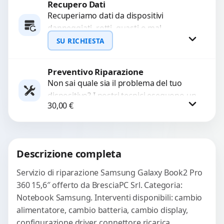
Recupero Dati
Procedi
Recuperiamo dati da dispositivi
danneggiati, rotti, guasti o mal
funzionanti. Utilizziamo strumenti
SU RICHIESTA
avanzati per recuperare file importanti
in caso di...
Preventivo Riparazione
Richiedi Preventivo
Non sai quale sia il problema del tuo
dispositivo? I nostri tecnici eseguono un
WhatsApp
30,00
€
check-up completo con strumenti
avanzati per...
Procedi
Descrizione completa
Servizio di riparazione Samsung Galaxy Book2 Pro
360 15,6″ offerto da BresciaPC Srl. Categoria:
Notebook Samsung. Interventi disponibili: cambio
alimentatore, cambio batteria, cambio display,
configurazione driver, connettore ricarica,