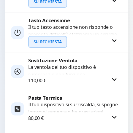
di sostituzione professionale utilizzando
SU RICHIESTA
ricambi di alta qualità garantiti...
Tasto Accensione
Richiedi Preventivo
Il tuo tasto accensione non risponde o
presenta difficoltà? Offriamo un servizio
WhatsApp
professionale di riparazione o
SU RICHIESTA
sostituzione utilizzando componenti di...
Sostituzione Ventola
Richiedi Preventivo
La ventola del tuo dispositivo è
rumorosa o non funziona
WhatsApp
110,00
€
correttamente? Offriamo la sostituzione
con componenti di alta qualità
garantiti...
Pasta Termica
Procedi
Il tuo dispositivo si surriscalda, si spegne
improvvisamente o ha prestazioni
80,00
€
rallentate a causa di polvere o pasta
termica usurata?...