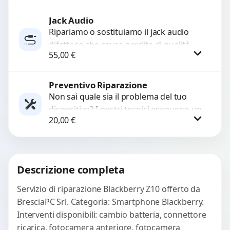
ricambi testati e garantiti...
Jack Audio
Procedi
Ripariamo o sostituiamo il jack audio
difettoso che causa perdita di qualità
55,00
€
sonora o impossibilità di collegare cuffie
e accessori....
Preventivo Riparazione
Procedi
Non sai quale sia il problema del tuo
dispositivo? I nostri tecnici eseguono un
20,00
€
check-up completo con strumenti
avanzati per...
Procedi
Descrizione completa
Servizio di riparazione Blackberry Z10 offerto da
BresciaPC Srl. Categoria: Smartphone Blackberry.
Interventi disponibili: cambio batteria, connettore
ricarica, fotocamera anteriore, fotocamera