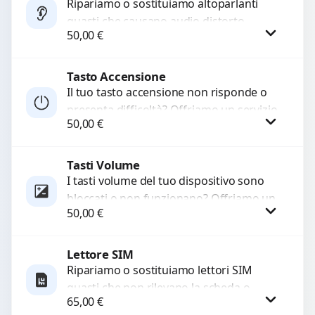
Ripariamo o sostituiamo altoparlanti
guasti che causano audio distorto,
50,00
€
basso o assente. Utilizziamo ricambi di
alta qualità garantiti per 3...
Tasto Accensione
Procedi
Il tuo tasto accensione non risponde o
presenta difficoltà? Offriamo un servizio
50,00
€
professionale di riparazione o
sostituzione utilizzando componenti di...
Tasti Volume
Procedi
I tasti volume del tuo dispositivo sono
bloccati o non funzionano? Offriamo un
50,00
€
servizio di riparazione o sostituzione
con ricambi...
Lettore SIM
Procedi
Ripariamo o sostituiamo lettori SIM
guasti che non rilevano la scheda o
65,00
€
interrompono il segnale. Utilizziamo