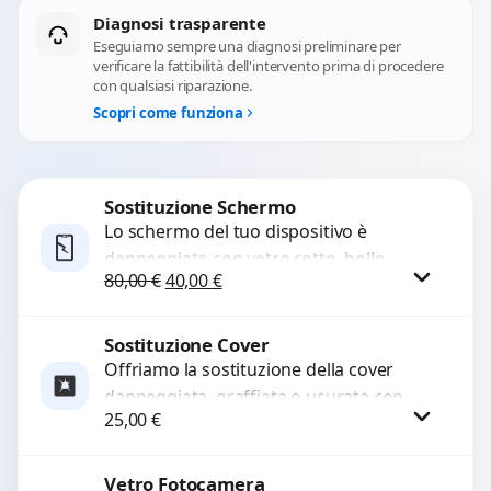
Diagnosi trasparente
Eseguiamo sempre una diagnosi preliminare per
verificare la fattibilità dell'intervento prima di procedere
con qualsiasi riparazione.
Scopri come funziona
Sostituzione Schermo
Lo schermo del tuo dispositivo è
danneggiato con vetro rotto, bolle,
Il prezzo originale era: 80,00 €.
Il prezzo attuale è: 40,00 €.
80,00
€
40,00
€
macchie, schermo nero o pixel morti?
Sostituiamo schermi completi...
Sostituzione Cover
Procedi
Offriamo la sostituzione della cover
danneggiata, graffiata o usurata con
25,00
€
ricambi di alta qualità e garantiti.
Ripristiniamo l’aspetto estetico e...
Vetro Fotocamera
Procedi