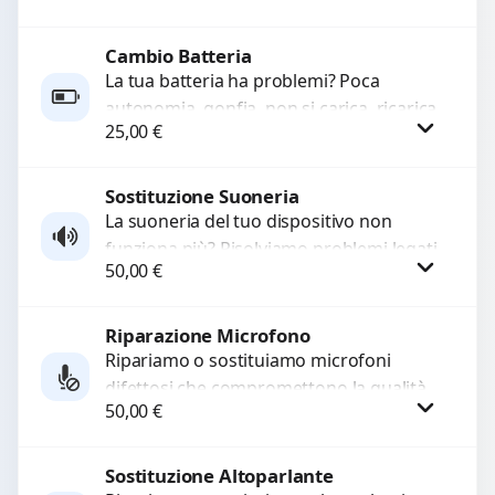
rotti, allentati, danneggiati,...
Cambio Batteria
Procedi
La tua batteria ha problemi? Poca
autonomia, gonfia, non si carica, ricarica
25,00
€
lenta o cicli di ricarica esauriti?
Sostituiamo la...
Sostituzione Suoneria
Procedi
La suoneria del tuo dispositivo non
funziona più? Risolviamo problemi legati
50,00
€
a moduli audio difettosi con interventi
precisi e componenti...
Riparazione Microfono
Procedi
Ripariamo o sostituiamo microfoni
difettosi che compromettono la qualità
50,00
€
audio delle registrazioni o delle
chiamate. Diagnosi accurata e ricambi
di...
Sostituzione Altoparlante
Procedi