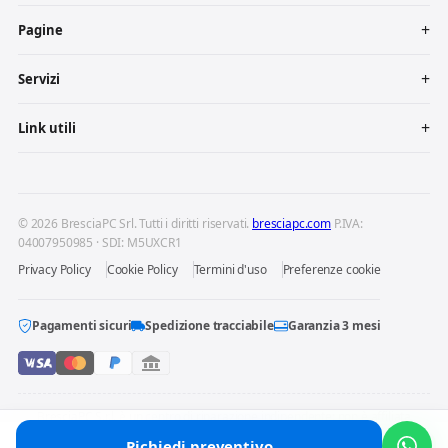
Pagine
Servizi
Link utili
© 2026 BresciaPC Srl. Tutti i diritti riservati.
bresciapc.com
P.IVA:
04007950985 · SDI: M5UXCR1
Privacy Policy
Cookie Policy
Termini d'uso
Preferenze cookie
Pagamenti sicuri
Spedizione tracciabile
Garanzia 3 mesi
BresciaPC S.r.l. è un centro di riparazione indipendente: non è affiliata
né autorizzata dai produttori dei dispositivi riparati. Marchi e loghi
Richiedi preventivo