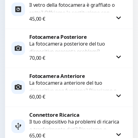
Il vetro della fotocamera è graffiato o
rotto? Offriamo la sostituzione con
45,00
€
ricambi di alta qualità garantiti per 3
mesi....
Fotocamera Posteriore
Procedi
La fotocamera posteriore del tuo
dispositivo presenta problemi?
70,00
€
Interveniamo per risolvere guasti come
immagini sfocate, messa a fuoco non
funzionante,...
Fotocamera Anteriore
Procedi
La fotocamera anteriore del tuo
dispositivo non funziona? Ripariamo o
60,00
€
sostituiamo fotocamere guaste con
problemi come immagini sfocate, messa
a...
Connettore Ricarica
Procedi
Il tuo dispositivo ha problemi di ricarica
o trasferimento dati? Ripariamo o
65,00
€
sostituiamo connettori di ricarica guasti,