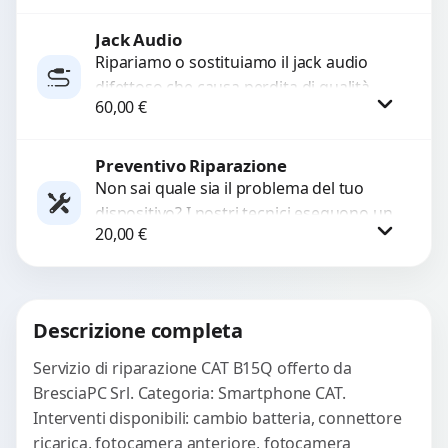
ricambi testati e garantiti...
Jack Audio
Procedi
Ripariamo o sostituiamo il jack audio
difettoso che causa perdita di qualità
60,00
€
sonora o impossibilità di collegare cuffie
e accessori....
Preventivo Riparazione
Procedi
Non sai quale sia il problema del tuo
dispositivo? I nostri tecnici eseguono un
20,00
€
check-up completo con strumenti
avanzati per...
Procedi
Descrizione completa
Servizio di riparazione CAT B15Q offerto da
BresciaPC Srl. Categoria: Smartphone CAT.
Interventi disponibili: cambio batteria, connettore
ricarica, fotocamera anteriore, fotocamera