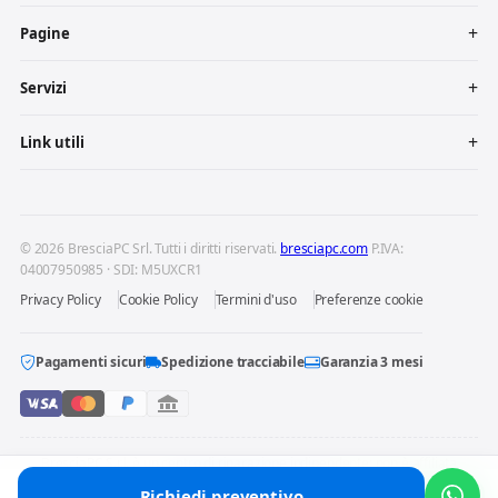
Pagine
Servizi
Link utili
© 2026 BresciaPC Srl. Tutti i diritti riservati.
bresciapc.com
P.IVA:
04007950985 · SDI: M5UXCR1
Privacy Policy
Cookie Policy
Termini d'uso
Preferenze cookie
Pagamenti sicuri
Spedizione tracciabile
Garanzia 3 mesi
BresciaPC S.r.l. è un centro di riparazione indipendente: non è affiliata
né autorizzata dai produttori dei dispositivi riparati. Marchi e loghi
Richiedi preventivo