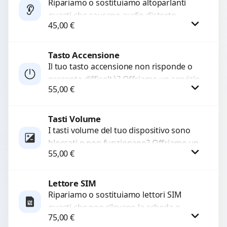
Ripariamo o sostituiamo altoparlanti
guasti che causano audio distorto,
45,00
€
basso o assente. Utilizziamo ricambi di
alta qualità garantiti per 3...
Tasto Accensione
Procedi
Il tuo tasto accensione non risponde o
presenta difficoltà? Offriamo un servizio
55,00
€
professionale di riparazione o
sostituzione utilizzando componenti di...
Tasti Volume
Procedi
I tasti volume del tuo dispositivo sono
bloccati o non funzionano? Offriamo un
55,00
€
servizio di riparazione o sostituzione
con ricambi...
Lettore SIM
Procedi
Ripariamo o sostituiamo lettori SIM
guasti che non rilevano la scheda o
75,00
€
interrompono il segnale. Utilizziamo