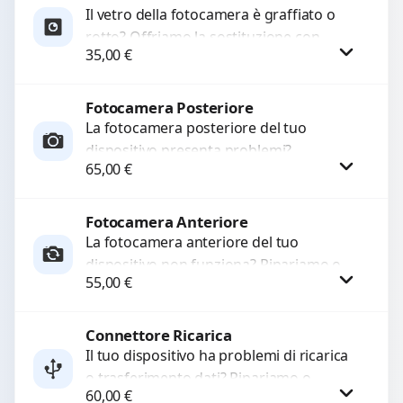
Il vetro della fotocamera è graffiato o
rotto? Offriamo la sostituzione con
35,00
€
ricambi di alta qualità garantiti per 3
mesi....
Fotocamera Posteriore
Procedi
La fotocamera posteriore del tuo
dispositivo presenta problemi?
65,00
€
Interveniamo per risolvere guasti come
immagini sfocate, messa a fuoco non
funzionante,...
Fotocamera Anteriore
Procedi
La fotocamera anteriore del tuo
dispositivo non funziona? Ripariamo o
55,00
€
sostituiamo fotocamere guaste con
problemi come immagini sfocate, messa
a...
Connettore Ricarica
Procedi
Il tuo dispositivo ha problemi di ricarica
o trasferimento dati? Ripariamo o
60,00
€
sostituiamo connettori di ricarica guasti,