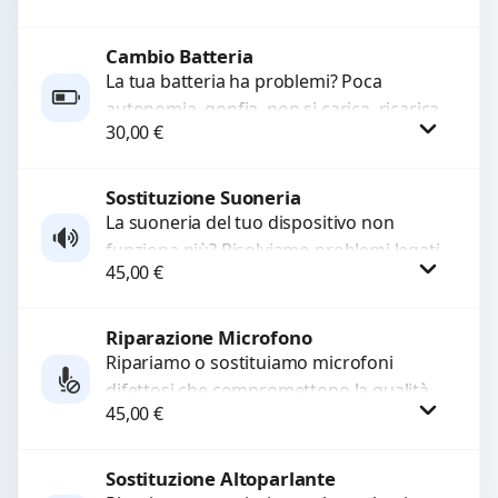
rotti, allentati, danneggiati,...
Cambio Batteria
Procedi
La tua batteria ha problemi? Poca
autonomia, gonfia, non si carica, ricarica
30,00
€
lenta o cicli di ricarica esauriti?
Sostituiamo la...
Sostituzione Suoneria
Procedi
La suoneria del tuo dispositivo non
funziona più? Risolviamo problemi legati
45,00
€
a moduli audio difettosi con interventi
precisi e componenti...
Riparazione Microfono
Procedi
Ripariamo o sostituiamo microfoni
difettosi che compromettono la qualità
45,00
€
audio delle registrazioni o delle
chiamate. Diagnosi accurata e ricambi
di...
Sostituzione Altoparlante
Procedi