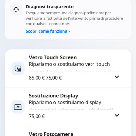
Diagnosi trasparente
Eseguiamo sempre una diagnosi preliminare per
verificare la fattibilità dell'intervento prima di procedere
con qualsiasi riparazione.
Scopri come funziona
Vetro Touch Screen
Ripariamo o sostituiamo vetri touch
screen danneggiati che compromettono
Il prezzo originale era: 85,00 €.
Il prezzo attuale è: 75,00 €.
85,00
€
75,00
€
l’uso del dispositivo. Utilizziamo ricambi
di alta qualità garantiti per 3...
Sostituzione Display
Procedi
Ripariamo o sostituiamo display
danneggiati, schermi neri, pixel morti,
75,00
€
righe sullo schermo, vetro incrinato,
LCD rotto, aloni o colori sbiaditi,...
Vetro Fotocamera
Procedi