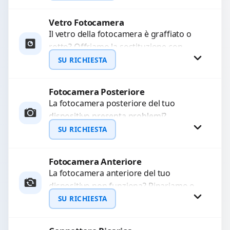
Ripristiniamo l’aspetto estetico e...
Vetro Fotocamera
Richiedi Preventivo
Il vetro della fotocamera è graffiato o
rotto? Offriamo la sostituzione con
WhatsApp
ricambi di alta qualità garantiti per 3
SU RICHIESTA
mesi....
Fotocamera Posteriore
Richiedi Preventivo
La fotocamera posteriore del tuo
dispositivo presenta problemi?
WhatsApp
Interveniamo per risolvere guasti come
SU RICHIESTA
immagini sfocate, messa a fuoco non
funzionante,...
Fotocamera Anteriore
Richiedi Preventivo
La fotocamera anteriore del tuo
dispositivo non funziona? Ripariamo o
WhatsApp
sostituiamo fotocamere guaste con
SU RICHIESTA
problemi come immagini sfocate, messa
a...