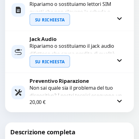
Ripariamo o sostituiamo lettori SIM
guasti che non rilevano la scheda o
interrompono il segnale. Utilizziamo
SU RICHIESTA
ricambi testati e garantiti...
Jack Audio
Richiedi Preventivo
Ripariamo o sostituiamo il jack audio
difettoso che causa perdita di qualità
WhatsApp
sonora o impossibilità di collegare cuffie
SU RICHIESTA
e accessori....
Preventivo Riparazione
Richiedi Preventivo
Non sai quale sia il problema del tuo
dispositivo? I nostri tecnici eseguono un
WhatsApp
20,00
€
check-up completo con strumenti
avanzati per...
Procedi
Descrizione completa