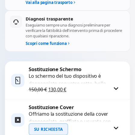
Vai alla pagina trasporto
Diagnosi trasparente
Eseguiamo sempre una diagnosi preliminare per
verificare la fattibilità dell'intervento prima di procedere
con qualsiasi riparazione.
Scopri come funziona
Sostituzione Schermo
Lo schermo del tuo dispositivo è
danneggiato con vetro rotto, bolle,
Il prezzo originale era: 150,00 €.
Il prezzo attuale è: 130,00 €.
150,00
€
130,00
€
macchie, schermo nero o pixel morti?
Sostituiamo schermi completi...
Sostituzione Cover
Procedi
Offriamo la sostituzione della cover
danneggiata, graffiata o usurata con
ricambi di alta qualità e garantiti.
SU RICHIESTA