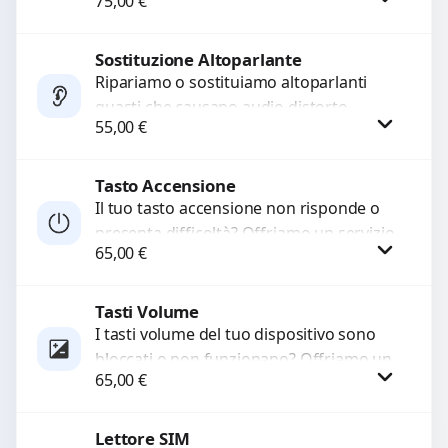
75,00
€
audio delle registrazioni o delle
chiamate. Diagnosi accurata e ricambi
di...
Sostituzione Altoparlante
Procedi
Ripariamo o sostituiamo altoparlanti
guasti che causano audio distorto,
55,00
€
basso o assente. Utilizziamo ricambi di
alta qualità garantiti per 3...
Tasto Accensione
Procedi
Il tuo tasto accensione non risponde o
presenta difficoltà? Offriamo un servizio
65,00
€
professionale di riparazione o
sostituzione utilizzando componenti di...
Tasti Volume
Procedi
I tasti volume del tuo dispositivo sono
bloccati o non funzionano? Offriamo un
65,00
€
servizio di riparazione o sostituzione
con ricambi...
Lettore SIM
Procedi