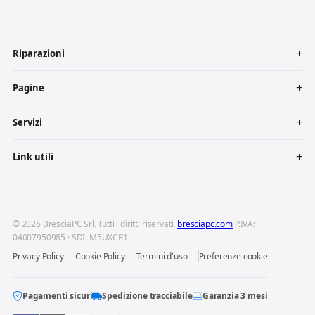
Riparazioni
Pagine
Servizi
Link utili
© 2026 BresciaPC Srl. Tutti i diritti riservati.
bresciapc.com
P.IVA:
04007950985 · SDI: M5UXCR1
Privacy Policy
Cookie Policy
Termini d'uso
Preferenze cookie
Pagamenti sicuri
Spedizione tracciabile
Garanzia 3 mesi