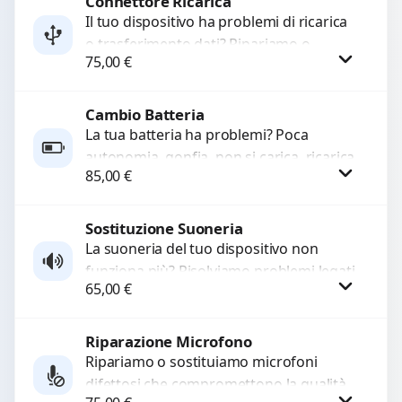
Connettore Ricarica
Richiedi Preventivo
Il tuo dispositivo ha problemi di ricarica
o trasferimento dati? Ripariamo o
WhatsApp
75,00
€
sostituiamo connettori di ricarica guasti,
rotti, allentati, danneggiati,...
Cambio Batteria
Procedi
La tua batteria ha problemi? Poca
autonomia, gonfia, non si carica, ricarica
85,00
€
lenta o cicli di ricarica esauriti?
Sostituiamo la...
Sostituzione Suoneria
Procedi
La suoneria del tuo dispositivo non
funziona più? Risolviamo problemi legati
65,00
€
a moduli audio difettosi con interventi
precisi e componenti...
Riparazione Microfono
Procedi
Ripariamo o sostituiamo microfoni
difettosi che compromettono la qualità