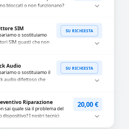
no bloccati o non funzionano?
friamo un servizio di
parazione o sostituzione con
Procedi
cambi...
ttore SIM
SU RICHIESTA
pariamo o sostituiamo
ttori SIM guasti che non
levano la scheda o
terrompono il segnale.
WhatsApp
iedi Preventivo
ilizziamo ricambi testati
ck Audio
SU RICHIESTA
arantiti...
pariamo o sostituiamo il
ck audio difettoso che
usa perdita di qualità
nora o impossibilità di
WhatsApp
iedi Preventivo
llegare cuffie e
eventivo Riparazione
20,00
€
cessori....
n sai quale sia il problema del
o dispositivo? I nostri tecnici
eguono un check-up completo