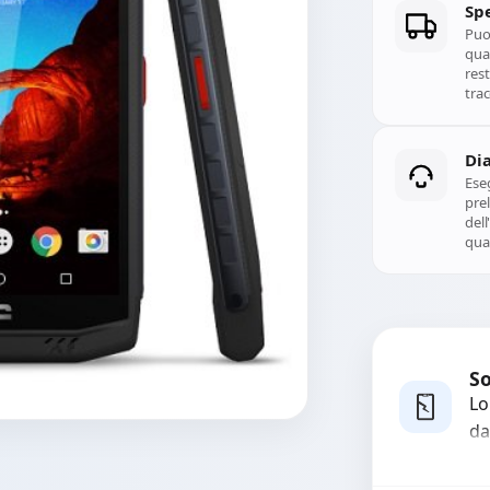
Spe
Puoi
qual
rest
trac
Di
Ese
prel
del
qual
So
Lo
da
bo
pi