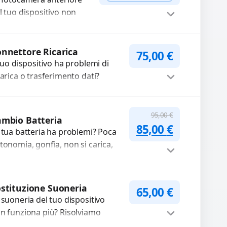
n funzionante,...
l tuo dispositivo non
nziona? Ripariamo o
stituiamo fotocamere
WhatsApp
iedi Preventivo
aste con problemi
nnettore Ricarica
75,00
€
me immagini sfocate,
 tuo dispositivo ha problemi di
ssa a...
carica o trasferimento dati?
pariamo o sostituiamo
nnettori di ricarica guasti, rotti,
Procedi
lentati, danneggiati,...
95,00
€
mbio Batteria
Il prezzo original
Il prezzo a
85,00
€
 tua batteria ha problemi? Poca
tonomia, gonfia, non si carica,
carica lenta o cicli di ricarica
auriti? Sostituiamo la...
Procedi
stituzione Suoneria
65,00
€
 suoneria del tuo dispositivo
n funziona più? Risolviamo
oblemi legati a moduli audio