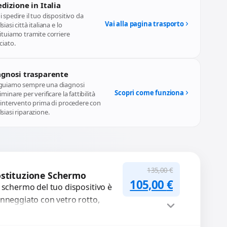
dizione in Italia
 spedire il tuo dispositivo da
Vai alla pagina trasporto
siasi città italiana e lo
ituiamo tramite corriere
ciato.
agnosi trasparente
guiamo sempre una diagnosi
Scopri come funziona
iminare per verificare la fattibilità
l'intervento prima di procedere con
siasi riparazione.
135,00
€
stituzione Schermo
Il prezzo originale
Il prezzo a
105,00
€
 schermo del tuo dispositivo è
nneggiato con vetro rotto,
lle, macchie, schermo nero o
xel morti? Sostituiamo schermi