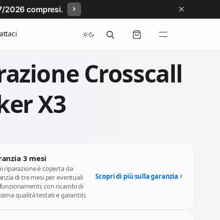
×
/07/2026 compresi.
attaci
razione Crosscall
ker X3
ranzia 3 mesi
i riparazione è coperta da
Scopri di più sulla garanzia
nzia di tre mesi per eventuali
funzionamenti, con ricambi di
ima qualità testati e garantiti.