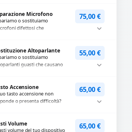
fettosi con interventi precisi e
Procedi
mponenti...
parazione Microfono
75,00
€
pariamo o sostituiamo
crofoni difettosi che
mpromettono la qualità audio
lle registrazioni o delle
Procedi
iamate. Diagnosi accurata e
stituzione Altoparlante
55,00
€
pariamo o sostituiamo
cambi di...
toparlanti guasti che causano
dio distorto, basso o assente.
ilizziamo ricambi di alta qualità
Procedi
rantiti per 3...
sto Accensione
65,00
€
 tuo tasto accensione non
sponde o presenta difficoltà?
friamo un servizio
ofessionale di riparazione o
Procedi
stituzione utilizzando
sti Volume
65,00
€
tasti volume del tuo dispositivo
mponenti di...