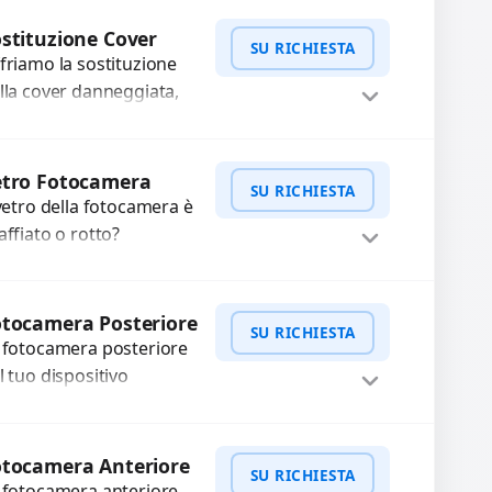
mpleti...
Procedi
stituzione Cover
SU RICHIESTA
friamo la sostituzione
lla cover danneggiata,
affiata o usurata con
cambi di alta qualità e
WhatsApp
iedi Preventivo
rantiti. Ripristiniamo
etro Fotocamera
SU RICHIESTA
aspetto estetico e...
 vetro della fotocamera è
affiato o rotto?
friamo la sostituzione
n ricambi di alta qualità
WhatsApp
iedi Preventivo
rantiti per 3 mesi....
tocamera Posteriore
SU RICHIESTA
 fotocamera posteriore
l tuo dispositivo
esenta problemi?
terveniamo per risolvere
WhatsApp
iedi Preventivo
asti come immagini
otocamera Anteriore
SU RICHIESTA
ocate, messa a fuoco
 fotocamera anteriore