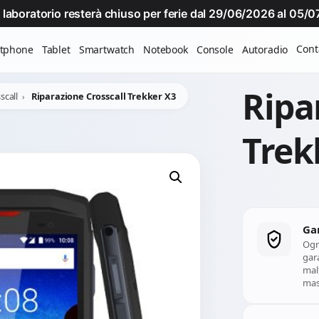
Il laboratorio resterà chiuso per ferie dal 29/06/2026 al 05
Cont
tphone
Tablet
Smartwatch
Notebook
Console
Autoradio
Ripa
call
Riparazione Crosscall Trekker X3
Trek
Ga
Ogn
gara
mal
mass