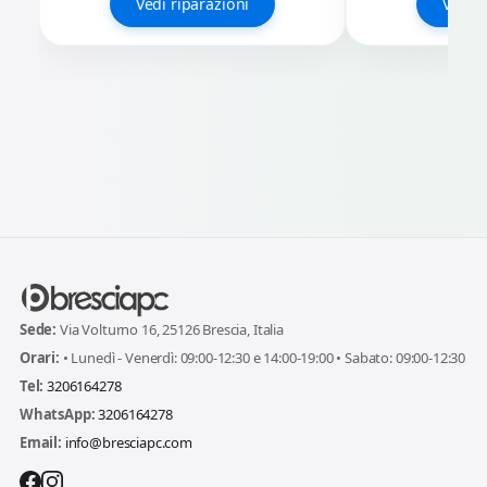
Vedi riparazioni
Vedi r
Sede:
Via Volturno 16, 25126 Brescia, Italia
Orari:
• Lunedì - Venerdì: 09:00-12:30 e 14:00-19:00 • Sabato: 09:00-12:30
Tel:
3206164278
WhatsApp:
3206164278
Email:
info@bresciapc.com