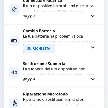
Connettore Ricarica
Richiedi Preventivo
Il tuo dispositivo ha problemi di ricarica
o trasferimento dati? Ripariamo o
WhatsApp
75,00
€
sostituiamo connettori di ricarica guasti,
rotti, allentati, danneggiati,...
Cambio Batteria
Procedi
La tua batteria ha problemi? Poca
autonomia, gonfia, non si carica, ricarica
lenta o cicli di ricarica esauriti?
SU RICHIESTA
Sostituiamo la...
Sostituzione Suoneria
Richiedi Preventivo
La suoneria del tuo dispositivo non
funziona più? Risolviamo problemi legati
WhatsApp
65,00
€
a moduli audio difettosi con interventi
precisi e componenti...
Riparazione Microfono
Procedi
Ripariamo o sostituiamo microfoni
difettosi che compromettono la qualità