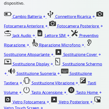
dispositivo.
Cambio Batteria
Connettore Ricarica
Fotocamera Anteriore
Fotocamera Posteriore
Jack Audio
Lettore SIM
Preventivo
Riparazione
Riparazione Microfono
Sostituzione Altoparlante
Sostituzione Cover
Sostituzione Display
Sostituzione Schermo
Sostituzione Suoneria
Sostituzione
Tastiera
Sostituzione Vibrazione
Tasti
Volume
Tasto Accensione
Tasto Home
Vetro Fotocamera
Vetro Posteriore
Vetro Touch Screen