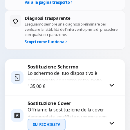
Vai alla pagina trasporto
Diagnosi trasparente
Eseguiamo sempre una diagnosi preliminare per
verificare la fattibilità dell'intervento prima di procedere
con qualsiasi riparazione.
Scopri come funziona
Sostituzione Schermo
Lo schermo del tuo dispositivo è
danneggiato con vetro rotto, bolle,
135,00
€
macchie, schermo nero o pixel morti?
Sostituiamo schermi completi...
Sostituzione Cover
Procedi
Offriamo la sostituzione della cover
danneggiata, graffiata o usurata con
ricambi di alta qualità e garantiti.
SU RICHIESTA