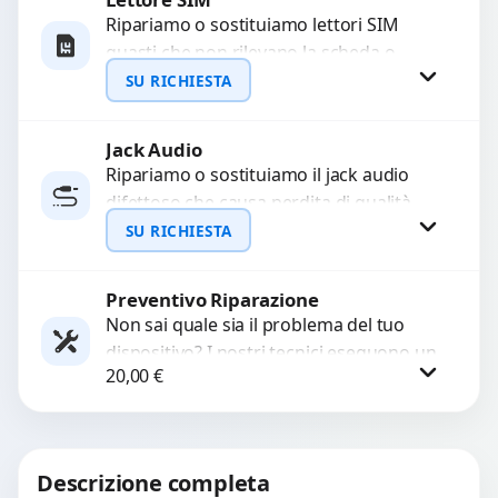
Ripariamo o sostituiamo lettori SIM
guasti che non rilevano la scheda o
interrompono il segnale. Utilizziamo
SU RICHIESTA
ricambi testati e garantiti...
Jack Audio
Richiedi Preventivo
Ripariamo o sostituiamo il jack audio
difettoso che causa perdita di qualità
WhatsApp
sonora o impossibilità di collegare cuffie
SU RICHIESTA
e accessori....
Preventivo Riparazione
Richiedi Preventivo
Non sai quale sia il problema del tuo
dispositivo? I nostri tecnici eseguono un
WhatsApp
20,00
€
check-up completo con strumenti
avanzati per...
Procedi
Descrizione completa