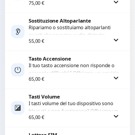
75,00
€
audio delle registrazioni o delle
chiamate. Diagnosi accurata e ricambi
di...
Sostituzione Altoparlante
Procedi
Ripariamo o sostituiamo altoparlanti
guasti che causano audio distorto,
55,00
€
basso o assente. Utilizziamo ricambi di
alta qualità garantiti per 3...
Tasto Accensione
Procedi
Il tuo tasto accensione non risponde o
presenta difficoltà? Offriamo un servizio
65,00
€
professionale di riparazione o
sostituzione utilizzando componenti di...
Tasti Volume
Procedi
I tasti volume del tuo dispositivo sono
bloccati o non funzionano? Offriamo un
65,00
€
servizio di riparazione o sostituzione
con ricambi...
Lettore SIM
Procedi