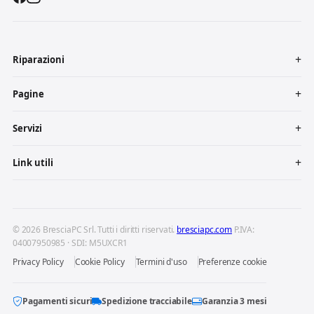
Riparazioni
Pagine
Servizi
Link utili
© 2026 BresciaPC Srl. Tutti i diritti riservati.
bresciapc.com
P.IVA:
04007950985 · SDI: M5UXCR1
Privacy Policy
Cookie Policy
Termini d'uso
Preferenze cookie
Pagamenti sicuri
Spedizione tracciabile
Garanzia 3 mesi