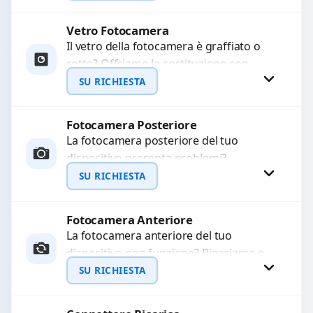
Ripristiniamo l’aspetto estetico e...
Vetro Fotocamera
Richiedi Preventivo
Il vetro della fotocamera è graffiato o
rotto? Offriamo la sostituzione con
WhatsApp
ricambi di alta qualità garantiti per 3
SU RICHIESTA
mesi....
Fotocamera Posteriore
Richiedi Preventivo
La fotocamera posteriore del tuo
dispositivo presenta problemi?
WhatsApp
Interveniamo per risolvere guasti come
SU RICHIESTA
immagini sfocate, messa a fuoco non
funzionante,...
Fotocamera Anteriore
Richiedi Preventivo
La fotocamera anteriore del tuo
dispositivo non funziona? Ripariamo o
WhatsApp
sostituiamo fotocamere guaste con
SU RICHIESTA
problemi come immagini sfocate, messa
a...