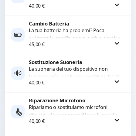
WhatsApp
40,00
€
sostituiamo connettori di ricarica guasti,
rotti, allentati, danneggiati,...
Cambio Batteria
Procedi
La tua batteria ha problemi? Poca
autonomia, gonfia, non si carica, ricarica
45,00
€
lenta o cicli di ricarica esauriti?
Sostituiamo la...
Sostituzione Suoneria
Procedi
La suoneria del tuo dispositivo non
funziona più? Risolviamo problemi legati
40,00
€
a moduli audio difettosi con interventi
precisi e componenti...
Riparazione Microfono
Procedi
Ripariamo o sostituiamo microfoni
difettosi che compromettono la qualità
40,00
€
audio delle registrazioni o delle
chiamate. Diagnosi accurata e ricambi