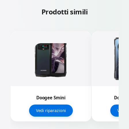
Prodotti simili
Doogee Smini
Doogee
Vedi riparazioni
Vedi r