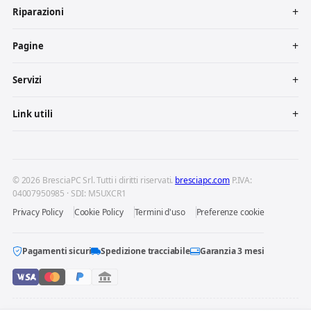
Riparazioni
Pagine
Servizi
Link utili
© 2026 BresciaPC Srl. Tutti i diritti riservati.
bresciapc.com
P.IVA:
04007950985 · SDI: M5UXCR1
Privacy Policy
Cookie Policy
Termini d'uso
Preferenze cookie
Pagamenti sicuri
Spedizione tracciabile
Garanzia 3 mesi