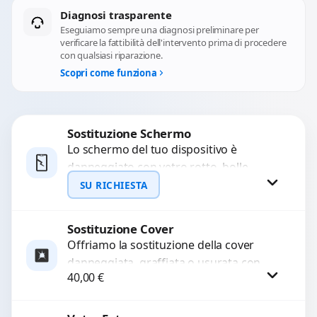
Diagnosi trasparente
Eseguiamo sempre una diagnosi preliminare per
verificare la fattibilità dell'intervento prima di procedere
con qualsiasi riparazione.
Scopri come funziona
Sostituzione Schermo
Lo schermo del tuo dispositivo è
danneggiato con vetro rotto, bolle,
macchie, schermo nero o pixel morti?
SU RICHIESTA
Sostituiamo schermi completi...
Sostituzione Cover
Richiedi Preventivo
Offriamo la sostituzione della cover
danneggiata, graffiata o usurata con
WhatsApp
40,00
€
ricambi di alta qualità e garantiti.
Ripristiniamo l’aspetto estetico e...