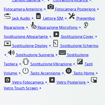
Cambio Batteria
Connettore Ricarica
Fotocamera Anteriore
Fotocamera Posteriore
Jack Audio
Lettore SIM
Preventivo
Riparazione
Riparazione Microfono
Sostituzione Altoparlante
Sostituzione Cover
Sostituzione Display
Sostituzione Schermo
Sostituzione Suoneria
Sostituzione
Tastiera
Sostituzione Vibrazione
Tasti
Volume
Tasto Accensione
Tasto Home
Vetro Fotocamera
Vetro Posteriore
Vetro Touch Screen