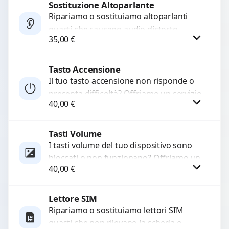
di...
Sostituzione Altoparlante
Procedi
Ripariamo o sostituiamo altoparlanti
guasti che causano audio distorto,
35,00
€
basso o assente. Utilizziamo ricambi di
alta qualità garantiti per 3...
Tasto Accensione
Procedi
Il tuo tasto accensione non risponde o
presenta difficoltà? Offriamo un servizio
40,00
€
professionale di riparazione o
sostituzione utilizzando componenti di...
Tasti Volume
Procedi
I tasti volume del tuo dispositivo sono
bloccati o non funzionano? Offriamo un
40,00
€
servizio di riparazione o sostituzione
con ricambi...
Lettore SIM
Procedi
Ripariamo o sostituiamo lettori SIM
guasti che non rilevano la scheda o