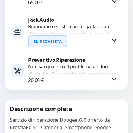
65,00
€
interrompono il segnale. Utilizziamo
ricambi testati e garantiti...
Jack Audio
Procedi
Ripariamo o sostituiamo il jack audio
difettoso che causa perdita di qualità
sonora o impossibilità di collegare cuffie
SU RICHIESTA
e accessori....
Preventivo Riparazione
Richiedi Preventivo
Non sai quale sia il problema del tuo
dispositivo? I nostri tecnici eseguono un
WhatsApp
20,00
€
check-up completo con strumenti
avanzati per...
Procedi
Descrizione completa
Servizio di riparazione Doogee X80 offerto da
BresciaPC Srl. Categoria: Smartphone Doogee.