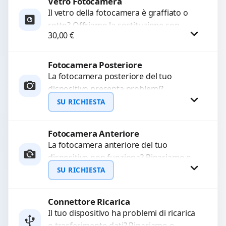
Vetro Fotocamera
Procedi
Il vetro della fotocamera è graffiato o
rotto? Offriamo la sostituzione con
30,00
€
ricambi di alta qualità garantiti per 3
mesi....
Fotocamera Posteriore
Procedi
La fotocamera posteriore del tuo
dispositivo presenta problemi?
Interveniamo per risolvere guasti come
SU RICHIESTA
immagini sfocate, messa a fuoco non
funzionante,...
Fotocamera Anteriore
Richiedi Preventivo
La fotocamera anteriore del tuo
dispositivo non funziona? Ripariamo o
WhatsApp
sostituiamo fotocamere guaste con
SU RICHIESTA
problemi come immagini sfocate, messa
a...
Connettore Ricarica
Richiedi Preventivo
Il tuo dispositivo ha problemi di ricarica
o trasferimento dati? Ripariamo o