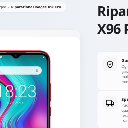
Ripa
gee
Riparazione Doogee X96 Pro
X96 
Ga
Ogn
gara
mal
mass
Spe
Puoi
qual
rest
trac