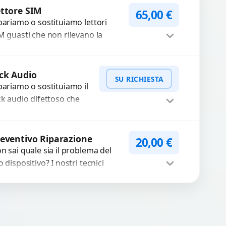
Procedi
cambi...
ttore SIM
65,00
€
pariamo o sostituiamo lettori
M guasti che non rilevano la
heda o interrompono il segnale.
ilizziamo ricambi testati e
Procedi
antiti...
ck Audio
SU RICHIESTA
pariamo o sostituiamo il
ck audio difettoso che
usa perdita di qualità
nora o impossibilità di
WhatsApp
iedi Preventivo
llegare cuffie e
eventivo Riparazione
20,00
€
cessori....
n sai quale sia il problema del
o dispositivo? I nostri tecnici
eguono un check-up completo
n strumenti avanzati per...
Procedi