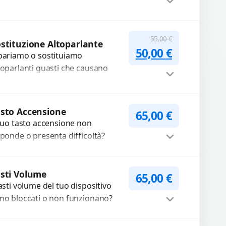
mpromettono la qualità audio
lle registrazioni o delle
iamate. Diagnosi accurata e
Procedi
55,00
€
stituzione Altoparlante
cambi di...
Il prezzo original
Il prezzo a
50,00
€
pariamo o sostituiamo
toparlanti guasti che causano
dio distorto, basso o assente.
ilizziamo ricambi di alta qualità
rantiti per 3...
Procedi
sto Accensione
65,00
€
 tuo tasto accensione non
sponde o presenta difficoltà?
friamo un servizio
ofessionale di riparazione o
Procedi
stituzione utilizzando
sti Volume
65,00
€
tasti volume del tuo dispositivo
mponenti di...
no bloccati o non funzionano?
friamo un servizio di
parazione o sostituzione con