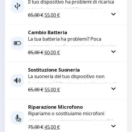
Il tuo dispositivo ha problemi di ricarica
o trasferimento dati? Ripariamo o
WhatsApp
Il prezzo originale era: 65,00 €.
Il prezzo attuale è: 55,00 €.
65,00
€
55,00
€
sostituiamo connettori di ricarica guasti,
rotti, allentati, danneggiati,...
Cambio Batteria
Procedi
La tua batteria ha problemi? Poca
autonomia, gonfia, non si carica, ricarica
Il prezzo originale era: 85,00 €.
Il prezzo attuale è: 60,00 €.
85,00
€
60,00
€
lenta o cicli di ricarica esauriti?
Sostituiamo la...
Sostituzione Suoneria
Procedi
La suoneria del tuo dispositivo non
funziona più? Risolviamo problemi legati
Il prezzo originale era: 65,00 €.
Il prezzo attuale è: 55,00 €.
65,00
€
55,00
€
a moduli audio difettosi con interventi
precisi e componenti...
Riparazione Microfono
Procedi
Ripariamo o sostituiamo microfoni
difettosi che compromettono la qualità
Il prezzo originale era: 75,00 €.
Il prezzo attuale è: 45,00 €.
75,00
€
45,00
€
audio delle registrazioni o delle