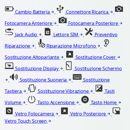
Cambio Batteria
Connettore Ricarica
Fotocamera Anteriore
Fotocamera Posteriore
Jack Audio
Lettore SIM
Preventivo
Riparazione
Riparazione Microfono
Sostituzione Altoparlante
Sostituzione Cover
Sostituzione Display
Sostituzione Schermo
Sostituzione Suoneria
Sostituzione
Tastiera
Sostituzione Vibrazione
Tasti
Volume
Tasto Accensione
Tasto Home
Vetro Fotocamera
Vetro Posteriore
Vetro Touch Screen