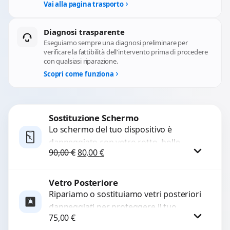
Vai alla pagina trasporto
Diagnosi trasparente
Eseguiamo sempre una diagnosi preliminare per
verificare la fattibilità dell'intervento prima di procedere
con qualsiasi riparazione.
Scopri come funziona
Sostituzione Schermo
Lo schermo del tuo dispositivo è
danneggiato con vetro rotto, bolle,
Il prezzo originale era: 90,00 €.
Il prezzo attuale è: 80,00 €.
90,00
€
80,00
€
macchie, schermo nero o pixel morti?
Sostituiamo schermi completi...
Vetro Posteriore
Procedi
Ripariamo o sostituiamo vetri posteriori
danneggiati per proteggere il tuo
75,00
€
dispositivo e ripristinare l’estetica