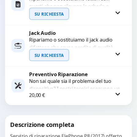
guasti che non rilevano la scheda o
interrompono il segnale. Utilizziamo
SU RICHIESTA
ricambi testati e garantiti...
Jack Audio
Richiedi Preventivo
Ripariamo o sostituiamo il jack audio
difettoso che causa perdita di qualità
WhatsApp
sonora o impossibilità di collegare cuffie
SU RICHIESTA
e accessori....
Preventivo Riparazione
Richiedi Preventivo
Non sai quale sia il problema del tuo
dispositivo? I nostri tecnici eseguono un
WhatsApp
20,00
€
check-up completo con strumenti
avanzati per...
Procedi
Descrizione completa
Servizio di riparazione ElePhone P8 (2017) offerto