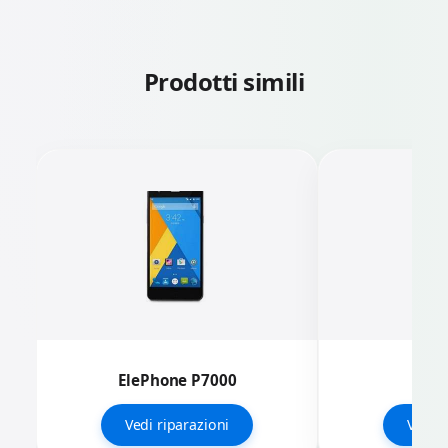
Prodotti simili
ElePhone P7000
EleP
Vedi riparazioni
Vedi r