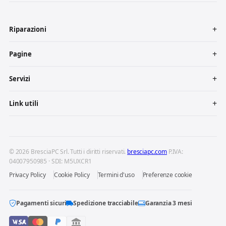
Riparazioni
Pagine
Servizi
Link utili
© 2026 BresciaPC Srl. Tutti i diritti riservati.
bresciapc.com
P.IVA:
04007950985 · SDI: M5UXCR1
Privacy Policy
Cookie Policy
Termini d'uso
Preferenze cookie
Pagamenti sicuri
Spedizione tracciabile
Garanzia 3 mesi