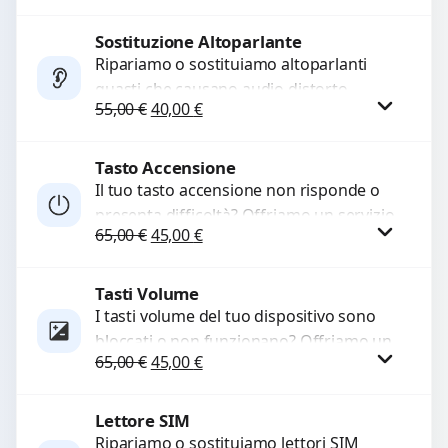
chiamate. Diagnosi accurata e ricambi
di...
Sostituzione Altoparlante
Procedi
Ripariamo o sostituiamo altoparlanti
guasti che causano audio distorto,
Il prezzo originale era: 55,00 €.
Il prezzo attuale è: 40,00 €.
55,00
€
40,00
€
basso o assente. Utilizziamo ricambi di
alta qualità garantiti per 3...
Tasto Accensione
Procedi
Il tuo tasto accensione non risponde o
presenta difficoltà? Offriamo un servizio
Il prezzo originale era: 65,00 €.
Il prezzo attuale è: 45,00 €.
65,00
€
45,00
€
professionale di riparazione o
sostituzione utilizzando componenti di...
Tasti Volume
Procedi
I tasti volume del tuo dispositivo sono
bloccati o non funzionano? Offriamo un
Il prezzo originale era: 65,00 €.
Il prezzo attuale è: 45,00 €.
65,00
€
45,00
€
servizio di riparazione o sostituzione
con ricambi...
Lettore SIM
Procedi
Ripariamo o sostituiamo lettori SIM