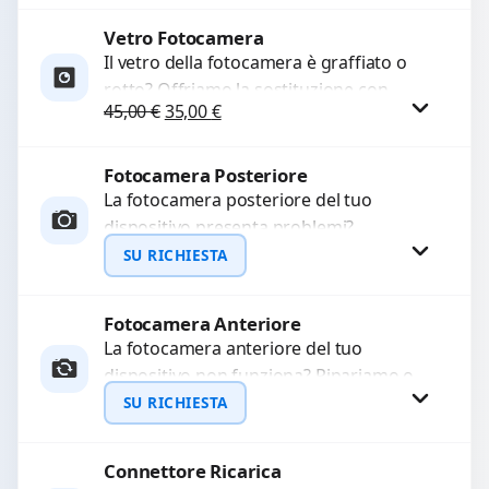
originale. Utilizziamo ricambi di alta
qualità...
Vetro Fotocamera
Procedi
Il vetro della fotocamera è graffiato o
rotto? Offriamo la sostituzione con
Il prezzo originale era: 45,00 €.
Il prezzo attuale è: 35,00 €.
45,00
€
35,00
€
ricambi di alta qualità garantiti per 3
mesi....
Fotocamera Posteriore
Procedi
La fotocamera posteriore del tuo
dispositivo presenta problemi?
Interveniamo per risolvere guasti come
SU RICHIESTA
immagini sfocate, messa a fuoco non
funzionante,...
Fotocamera Anteriore
Richiedi Preventivo
La fotocamera anteriore del tuo
dispositivo non funziona? Ripariamo o
WhatsApp
sostituiamo fotocamere guaste con
SU RICHIESTA
problemi come immagini sfocate, messa
a...
Connettore Ricarica
Richiedi Preventivo