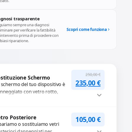
agnosi trasparente
guiamo sempre una diagnosi
Scopri come funziona
iminare per verificare la fattibilità
l'intervento prima di procedere con
siasi riparazione.
250,00
€
stituzione Schermo
Il prezzo originale
Il prezzo a
235,00
€
 schermo del tuo dispositivo è
nneggiato con vetro rotto,
lle, macchie, schermo nero o
xel morti? Sostituiamo schermi
mpleti...
Procedi
tro Posteriore
105,00
€
pariamo o sostituiamo vetri
steriori danneggiati per
oteggere il tuo dispositivo e