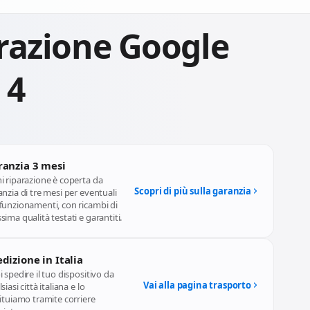
razione Google
 4
ranzia 3 mesi
i riparazione è coperta da
Scopri di più sulla garanzia
nzia di tre mesi per eventuali
funzionamenti, con ricambi di
ima qualità testati e garantiti.
dizione in Italia
 spedire il tuo dispositivo da
Vai alla pagina trasporto
siasi città italiana e lo
ituiamo tramite corriere
ciato.