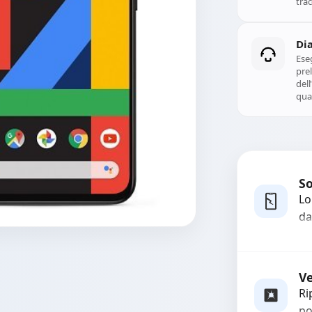
Di
Ese
prel
del
qual
So
Lo
da
bo
pi
co
Ve
Ri
po
pr