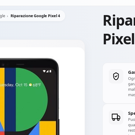
Ripa
gle
Riparazione Google Pixel 4
Pixel
Ga
Ogn
gara
mal
mass
Spe
Puoi
qual
rest
trac