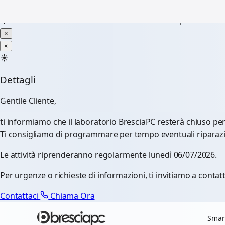
☀️
Chiusura Estiva - Il laboratorio resterà chiuso per ferie d
×
×
☀️
Dettagli
Gentile Cliente,
ti informiamo che il laboratorio BresciaPC resterà chiuso pe
Ti consigliamo di programmare per tempo eventuali riparazioni
Le attività riprenderanno regolarmente lunedì 06/07/2026.
Per urgenze o richieste di informazioni, ti invitiamo a contatt
Contattaci
Chiama Ora
Smar