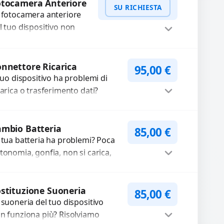
 fotocamera anteriore
n funzionante,...
l tuo dispositivo non
nziona? Ripariamo o
stituiamo fotocamere
WhatsApp
iedi Preventivo
aste con problemi
nnettore Ricarica
95,00
€
me immagini sfocate,
 tuo dispositivo ha problemi di
ssa a...
carica o trasferimento dati?
pariamo o sostituiamo
nnettori di ricarica guasti, rotti,
Procedi
lentati, danneggiati,...
mbio Batteria
85,00
€
 tua batteria ha problemi? Poca
tonomia, gonfia, non si carica,
carica lenta o cicli di ricarica
auriti? Sostituiamo la...
Procedi
stituzione Suoneria
85,00
€
 suoneria del tuo dispositivo
n funziona più? Risolviamo
oblemi legati a moduli audio