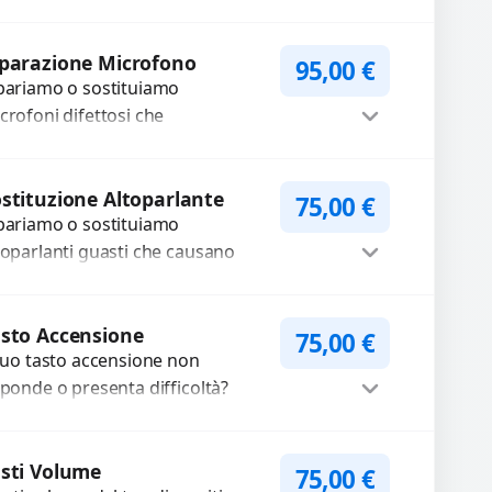
fettosi con interventi precisi e
Procedi
mponenti...
parazione Microfono
95,00
€
pariamo o sostituiamo
crofoni difettosi che
mpromettono la qualità audio
lle registrazioni o delle
Procedi
iamate. Diagnosi accurata e
stituzione Altoparlante
75,00
€
pariamo o sostituiamo
cambi di...
toparlanti guasti che causano
dio distorto, basso o assente.
ilizziamo ricambi di alta qualità
Procedi
rantiti per 3...
sto Accensione
75,00
€
 tuo tasto accensione non
sponde o presenta difficoltà?
friamo un servizio
ofessionale di riparazione o
Procedi
stituzione utilizzando
sti Volume
75,00
€
tasti volume del tuo dispositivo
mponenti di...