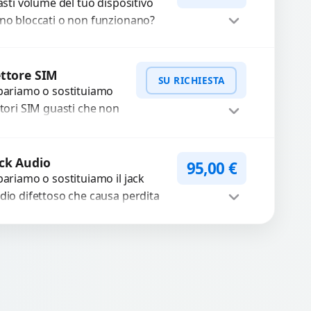
no bloccati o non funzionano?
friamo un servizio di
parazione o sostituzione con
Procedi
cambi...
ttore SIM
SU RICHIESTA
pariamo o sostituiamo
ttori SIM guasti che non
levano la scheda o
terrompono il segnale.
WhatsApp
iedi Preventivo
ilizziamo ricambi testati
ck Audio
95,00
€
arantiti...
pariamo o sostituiamo il jack
dio difettoso che causa perdita
 qualità sonora o impossibilità di
llegare cuffie e accessori....
Procedi