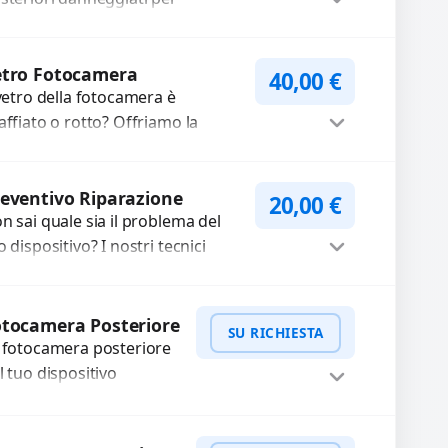
pristinare l’estetica originale.
Procedi
ilizziamo ricambi di alta
etro Fotocamera
40,00
€
 vetro della fotocamera è
lità...
affiato o rotto? Offriamo la
stituzione con ricambi di alta
alità garantiti per 3 mesi....
Procedi
eventivo Riparazione
20,00
€
n sai quale sia il problema del
o dispositivo? I nostri tecnici
eguono un check-up completo
n strumenti avanzati per...
Procedi
tocamera Posteriore
SU RICHIESTA
 fotocamera posteriore
l tuo dispositivo
esenta problemi?
terveniamo per risolvere
WhatsApp
iedi Preventivo
asti come immagini
otocamera Anteriore
SU RICHIESTA
ocate, messa a fuoco