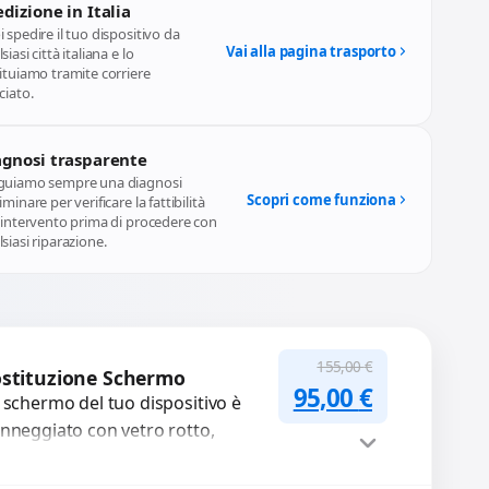
dizione in Italia
 spedire il tuo dispositivo da
Vai alla pagina trasporto
siasi città italiana e lo
ituiamo tramite corriere
ciato.
agnosi trasparente
guiamo sempre una diagnosi
Scopri come funziona
iminare per verificare la fattibilità
l'intervento prima di procedere con
siasi riparazione.
155,00
€
stituzione Schermo
Il prezzo original
Il prezzo a
95,00
€
 schermo del tuo dispositivo è
nneggiato con vetro rotto,
lle, macchie, schermo nero o
xel morti? Sostituiamo schermi