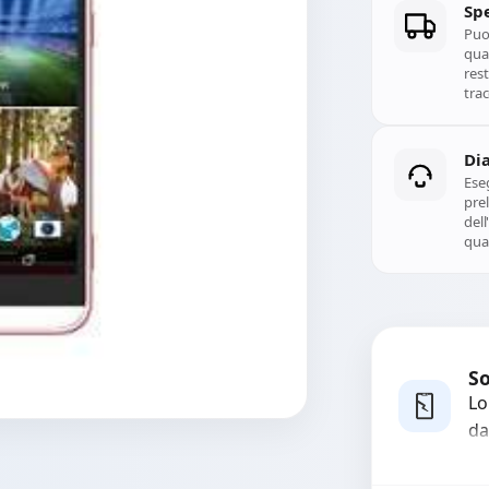
Spe
Puoi
qual
rest
trac
Di
Ese
prel
del
qual
So
Lo
da
bo
pi