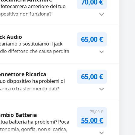
70,00
€
 fotocamera anteriore del tuo
spositivo non funziona?
pariamo o sostituiamo
tocamere guaste con problemi
Procedi
me immagini sfocate, messa a...
ck Audio
65,00
€
pariamo o sostituiamo il jack
dio difettoso che causa perdita
 qualità sonora o impossibilità di
llegare cuffie e accessori....
Procedi
nnettore Ricarica
65,00
€
 tuo dispositivo ha problemi di
carica o trasferimento dati?
pariamo o sostituiamo
nnettori di ricarica guasti, rotti,
Procedi
lentati, danneggiati,...
75,00
€
mbio Batteria
Il prezzo original
Il prezzo a
55,00
€
 tua batteria ha problemi? Poca
tonomia, gonfia, non si carica,