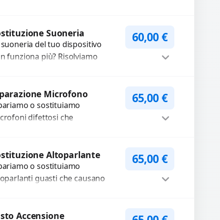
carica lenta o cicli di ricarica
auriti? Sostituiamo la...
Procedi
stituzione Suoneria
60,00
€
 suoneria del tuo dispositivo
n funziona più? Risolviamo
oblemi legati a moduli audio
fettosi con interventi precisi e
Procedi
mponenti...
parazione Microfono
65,00
€
pariamo o sostituiamo
crofoni difettosi che
mpromettono la qualità audio
lle registrazioni o delle
Procedi
iamate. Diagnosi accurata e
stituzione Altoparlante
65,00
€
pariamo o sostituiamo
cambi di...
toparlanti guasti che causano
dio distorto, basso o assente.
ilizziamo ricambi di alta qualità
Procedi
rantiti per 3...
sto Accensione
65,00
€