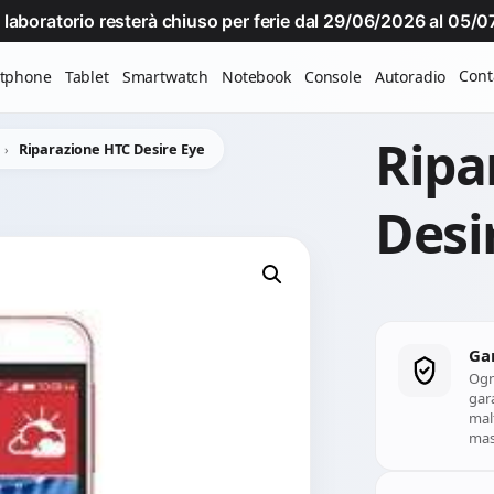
Il laboratorio resterà chiuso per ferie dal 29/06/2026 al 05
Cont
tphone
Tablet
Smartwatch
Notebook
Console
Autoradio
Ripa
Riparazione HTC Desire Eye
Desi
Ga
Ogn
gara
mal
mass