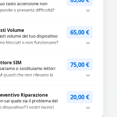
 tuo tasto accensione non
sponde o presenta difficoltà?
friamo un servizio
ofessionale di riparazione o
Procedi
stituzione utilizzando
sti Volume
65,00
€
tasti volume del tuo dispositivo
mponenti di...
no bloccati o non funzionano?
friamo un servizio di
parazione o sostituzione con
Procedi
cambi...
ttore SIM
75,00
€
pariamo o sostituiamo lettori
M guasti che non rilevano la
heda o interrompono il segnale.
ilizziamo ricambi testati e
Procedi
antiti...
eventivo Riparazione
20,00
€
n sai quale sia il problema del
o dispositivo? I nostri tecnici
eguono un check-up completo