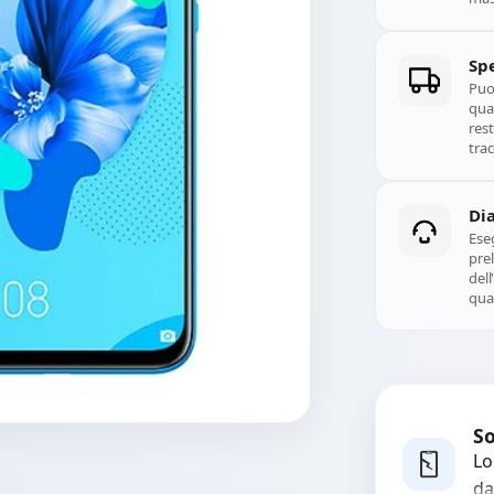
Spe
Puoi
qual
rest
trac
Di
Ese
prel
del
qual
So
Lo
da