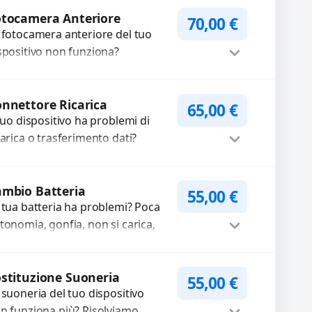
me immagini sfocate, messa a
Procedi
oco non funzionante,...
otocamera Anteriore
70,00
€
 fotocamera anteriore del tuo
spositivo non funziona?
pariamo o sostituiamo
tocamere guaste con problemi
Procedi
me immagini sfocate, messa a...
nnettore Ricarica
65,00
€
 tuo dispositivo ha problemi di
carica o trasferimento dati?
pariamo o sostituiamo
nnettori di ricarica guasti, rotti,
Procedi
lentati, danneggiati,...
mbio Batteria
55,00
€
 tua batteria ha problemi? Poca
tonomia, gonfia, non si carica,
carica lenta o cicli di ricarica
auriti? Sostituiamo la...
Procedi
stituzione Suoneria
55,00
€
 suoneria del tuo dispositivo
n funziona più? Risolviamo