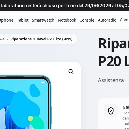
Il laboratorio resterà chiuso per ferie dal 29/06/2026 al 05
Cont
tphone
Tablet
Smartwatch
Notebook
Console
Autoradio
Ripa
wei
Riparazione Huawei P20 Lite (2019)
P20 L
Assistenza
Ga
Ogn
gara
mal
mass