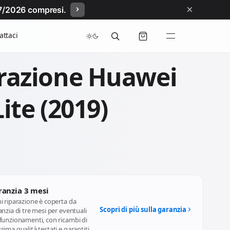
×
/07/2026 compresi.
attaci
razione Huawei
ite (2019)
ranzia 3 mesi
i riparazione è coperta da
Scopri di più sulla garanzia
nzia di tre mesi per eventuali
funzionamenti, con ricambi di
ima qualità testati e garantiti.