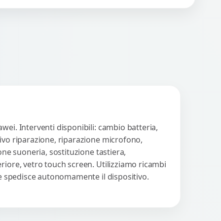
eguono un check-up completo
n strumenti avanzati per...
Procedi
ei. Interventi disponibili: cambio batteria,
tivo riparazione, riparazione microfono,
one suoneria, sostituzione tastiera,
riore, vetro touch screen. Utilizziamo ricambi
nte spedisce autonomamente il dispositivo.