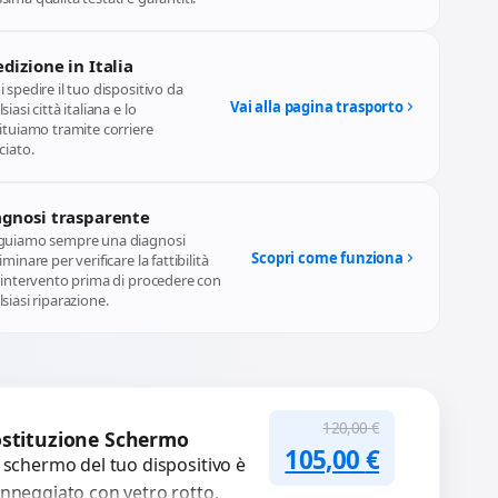
dizione in Italia
 spedire il tuo dispositivo da
Vai alla pagina trasporto
siasi città italiana e lo
ituiamo tramite corriere
ciato.
agnosi trasparente
guiamo sempre una diagnosi
Scopri come funziona
iminare per verificare la fattibilità
l'intervento prima di procedere con
siasi riparazione.
120,00
€
stituzione Schermo
Il prezzo originale
Il prezzo a
105,00
€
 schermo del tuo dispositivo è
nneggiato con vetro rotto,