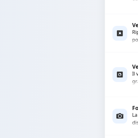
bo
pi
co
Ve
Ri
po
pr
ri
Ut
V
Il
gr
so
qu
Fo
La
di
In