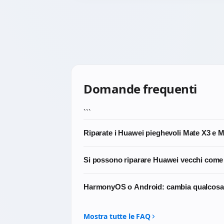
Domande frequenti
```
Riparate i Huawei pieghevoli Mate X3 e 
Sì, ma sono interventi specialistici. Lavori
Si possono riparare Huawei vecchi come
Scrivici prima di portarlo: per i pieghevol
Dipende dalla reperibilità del ricambio spec
HarmonyOS o Android: cambia qualcosa p
possiamo intervenire e in che tempi.
No. Le riparazioni hardware (display, bat
influenzano in alcun modo le procedure te
Mostra tutte le FAQ