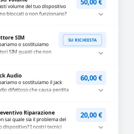
50,00
€
tasti volume del tuo dispositivo
mponenti di...
no bloccati o non funzionano?
friamo un servizio di
parazione o sostituzione con
Procedi
cambi...
ttore SIM
SU RICHIESTA
pariamo o sostituiamo
ttori SIM guasti che non
levano la scheda o
terrompono il segnale.
WhatsApp
iedi Preventivo
ilizziamo ricambi testati
ck Audio
60,00
€
arantiti...
pariamo o sostituiamo il jack
dio difettoso che causa perdita
 qualità sonora o impossibilità di
llegare cuffie e accessori....
Procedi
eventivo Riparazione
20,00
€
n sai quale sia il problema del
o dispositivo? I nostri tecnici