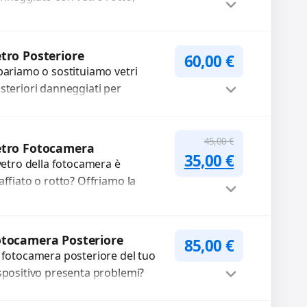
lle, macchie, schermo nero o
xel morti? Sostituiamo schermi
mpleti...
Procedi
tro Posteriore
60,00
€
pariamo o sostituiamo vetri
steriori danneggiati per
oteggere il tuo dispositivo e
pristinare l’estetica originale.
Procedi
ilizziamo ricambi di alta qualità...
45,00
€
etro Fotocamera
Il prezzo original
Il prezzo a
35,00
€
 vetro della fotocamera è
affiato o rotto? Offriamo la
stituzione con ricambi di alta
alità garantiti per 3 mesi....
Procedi
tocamera Posteriore
85,00
€
 fotocamera posteriore del tuo
spositivo presenta problemi?
terveniamo per risolvere guasti