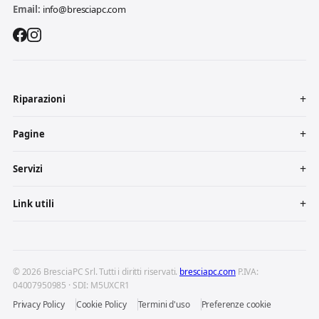
Email:
info@bresciapc.com
Riparazioni
Pagine
Servizi
Link utili
© 2026 BresciaPC Srl. Tutti i diritti riservati.
bresciapc.com
P.IVA:
04007950985 · SDI: M5UXCR1
Privacy Policy
Cookie Policy
Termini d'uso
Preferenze cookie