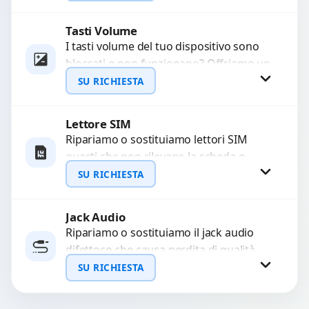
sostituzione utilizzando componenti di...
Tasti Volume
Richiedi Preventivo
I tasti volume del tuo dispositivo sono
bloccati o non funzionano? Offriamo un
WhatsApp
servizio di riparazione o sostituzione
SU RICHIESTA
con ricambi...
Lettore SIM
Richiedi Preventivo
Ripariamo o sostituiamo lettori SIM
guasti che non rilevano la scheda o
WhatsApp
interrompono il segnale. Utilizziamo
SU RICHIESTA
ricambi testati e garantiti...
Jack Audio
Richiedi Preventivo
Ripariamo o sostituiamo il jack audio
difettoso che causa perdita di qualità
WhatsApp
sonora o impossibilità di collegare cuffie
SU RICHIESTA
e accessori....