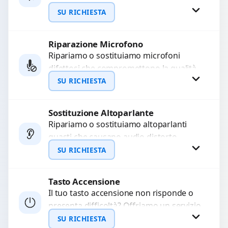
WhatsApp
a moduli audio difettosi con interventi
SU RICHIESTA
precisi e componenti...
Riparazione Microfono
Richiedi Preventivo
Ripariamo o sostituiamo microfoni
difettosi che compromettono la qualità
WhatsApp
audio delle registrazioni o delle
SU RICHIESTA
chiamate. Diagnosi accurata e ricambi
di...
Sostituzione Altoparlante
Richiedi Preventivo
Ripariamo o sostituiamo altoparlanti
guasti che causano audio distorto,
WhatsApp
basso o assente. Utilizziamo ricambi di
SU RICHIESTA
alta qualità garantiti per 3...
Tasto Accensione
Richiedi Preventivo
Il tuo tasto accensione non risponde o
presenta difficoltà? Offriamo un servizio
WhatsApp
professionale di riparazione o
SU RICHIESTA