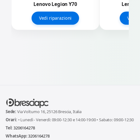
Lenovo Legion Y70
Lenovo 
Vedi riparazioni
Vedi r
Sede:
Via Volturno 16, 25126 Brescia, Italia
Orari:
• Lunedì - Venerdì: 09:00-12:30 e 14:00-19:00 • Sabato: 09:00-12:30
Tel:
3206164278
WhatsApp:
3206164278