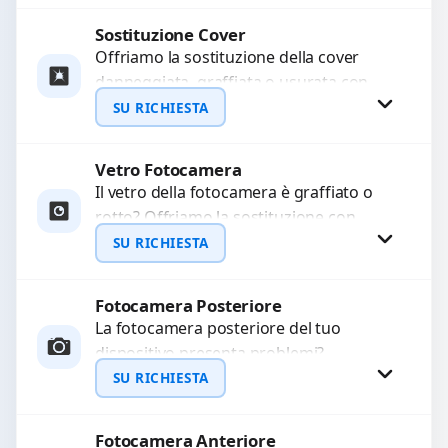
Sostituiamo schermi completi...
Sostituzione Cover
Procedi
Offriamo la sostituzione della cover
danneggiata, graffiata o usurata con
ricambi di alta qualità e garantiti.
SU RICHIESTA
Ripristiniamo l’aspetto estetico e...
Vetro Fotocamera
Richiedi Preventivo
Il vetro della fotocamera è graffiato o
rotto? Offriamo la sostituzione con
WhatsApp
ricambi di alta qualità garantiti per 3
SU RICHIESTA
mesi....
Fotocamera Posteriore
Richiedi Preventivo
La fotocamera posteriore del tuo
dispositivo presenta problemi?
WhatsApp
Interveniamo per risolvere guasti come
SU RICHIESTA
immagini sfocate, messa a fuoco non
funzionante,...
Fotocamera Anteriore
Richiedi Preventivo