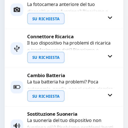
La fotocamera anteriore del tuo
dispositivo non funziona? Ripariamo o
WhatsApp
sostituiamo fotocamere guaste con
SU RICHIESTA
problemi come immagini sfocate, messa
a...
Connettore Ricarica
Richiedi Preventivo
Il tuo dispositivo ha problemi di ricarica
o trasferimento dati? Ripariamo o
WhatsApp
sostituiamo connettori di ricarica guasti,
SU RICHIESTA
rotti, allentati, danneggiati,...
Cambio Batteria
Richiedi Preventivo
La tua batteria ha problemi? Poca
autonomia, gonfia, non si carica, ricarica
WhatsApp
lenta o cicli di ricarica esauriti?
SU RICHIESTA
Sostituiamo la...
Sostituzione Suoneria
Richiedi Preventivo
La suoneria del tuo dispositivo non
funziona più? Risolviamo problemi legati