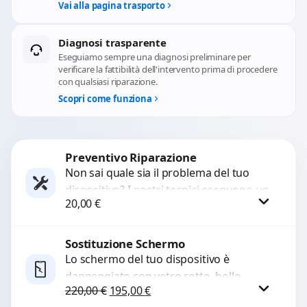
Vai alla pagina trasporto
Diagnosi trasparente
Eseguiamo sempre una diagnosi preliminare per
verificare la fattibilità dell'intervento prima di procedere
con qualsiasi riparazione.
Scopri come funziona
Preventivo Riparazione
Non sai quale sia il problema del tuo
dispositivo? I nostri tecnici eseguono un
20,00
€
check-up completo con strumenti
avanzati per...
Sostituzione Schermo
Procedi
Lo schermo del tuo dispositivo è
danneggiato con vetro rotto, bolle,
Il prezzo originale era: 220,00 €.
Il prezzo attuale è: 195,00 €.
220,00
€
195,00
€
macchie, schermo nero o pixel morti?