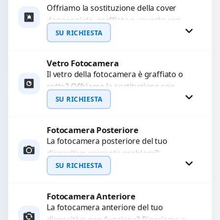
Offriamo la sostituzione della cover
danneggiata, graffiata o usurata con
ricambi di alta qualità e garantiti.
SU RICHIESTA
Ripristiniamo l’aspetto estetico e...
Vetro Fotocamera
Richiedi Preventivo
Il vetro della fotocamera è graffiato o
rotto? Offriamo la sostituzione con
WhatsApp
ricambi di alta qualità garantiti per 3
SU RICHIESTA
mesi....
Fotocamera Posteriore
Richiedi Preventivo
La fotocamera posteriore del tuo
dispositivo presenta problemi?
WhatsApp
Interveniamo per risolvere guasti come
SU RICHIESTA
immagini sfocate, messa a fuoco non
funzionante,...
Fotocamera Anteriore
Richiedi Preventivo
La fotocamera anteriore del tuo
dispositivo non funziona? Ripariamo o