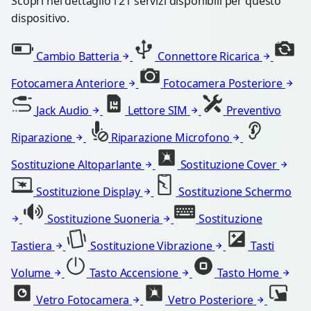
Scopri nel dettaglio i 21 servizi disponibili per questo
dispositivo.
Cambio Batteria
Connettore Ricarica
Fotocamera Anteriore
Fotocamera Posteriore
Jack Audio
Lettore SIM
Preventivo
Riparazione
Riparazione Microfono
Sostituzione Altoparlante
Sostituzione Cover
Sostituzione Display
Sostituzione Schermo
Sostituzione Suoneria
Sostituzione
Tastiera
Sostituzione Vibrazione
Tasti
Volume
Tasto Accensione
Tasto Home
Vetro Fotocamera
Vetro Posteriore