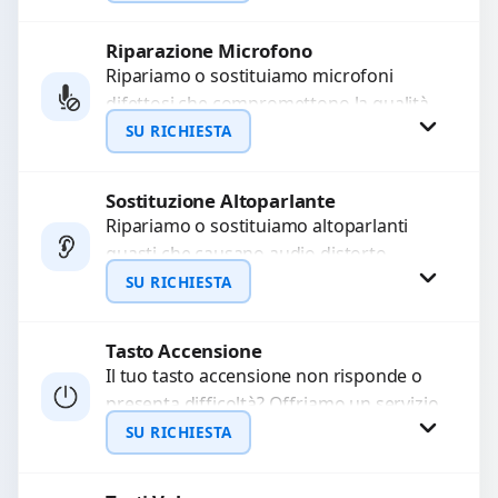
precisi e componenti...
Riparazione Microfono
Richiedi Preventivo
Ripariamo o sostituiamo microfoni
difettosi che compromettono la qualità
WhatsApp
audio delle registrazioni o delle
SU RICHIESTA
chiamate. Diagnosi accurata e ricambi
di...
Sostituzione Altoparlante
Richiedi Preventivo
Ripariamo o sostituiamo altoparlanti
guasti che causano audio distorto,
WhatsApp
basso o assente. Utilizziamo ricambi di
SU RICHIESTA
alta qualità garantiti per 3...
Tasto Accensione
Richiedi Preventivo
Il tuo tasto accensione non risponde o
presenta difficoltà? Offriamo un servizio
WhatsApp
professionale di riparazione o
SU RICHIESTA
sostituzione utilizzando componenti di...