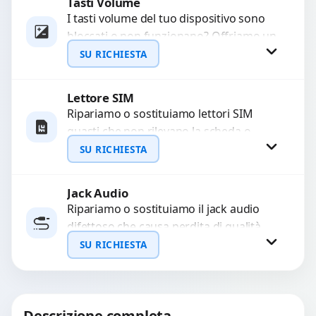
Tasti Volume
Richiedi Preventivo
I tasti volume del tuo dispositivo sono
bloccati o non funzionano? Offriamo un
WhatsApp
servizio di riparazione o sostituzione
SU RICHIESTA
con ricambi...
Lettore SIM
Richiedi Preventivo
Ripariamo o sostituiamo lettori SIM
guasti che non rilevano la scheda o
WhatsApp
interrompono il segnale. Utilizziamo
SU RICHIESTA
ricambi testati e garantiti...
Jack Audio
Richiedi Preventivo
Ripariamo o sostituiamo il jack audio
difettoso che causa perdita di qualità
WhatsApp
sonora o impossibilità di collegare cuffie
SU RICHIESTA
e accessori....
Richiedi Preventivo
Descrizione completa