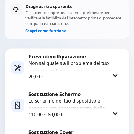
Diagnosi trasparente
Eseguiamo sempre una diagnosi preliminare per
verificare la fattibilità dell'intervento prima di procedere
con qualsiasi riparazione.
Scopri come funziona
Preventivo Riparazione
Non sai quale sia il problema del tuo
dispositivo? I nostri tecnici eseguono un
20,00
€
check-up completo con strumenti
avanzati per...
Sostituzione Schermo
Procedi
Lo schermo del tuo dispositivo è
danneggiato con vetro rotto, bolle,
Il prezzo originale era: 110,00 €.
Il prezzo attuale è: 80,00 €.
110,00
€
80,00
€
macchie, schermo nero o pixel morti?
Sostituiamo schermi completi...
Sostituzione Cover
Procedi