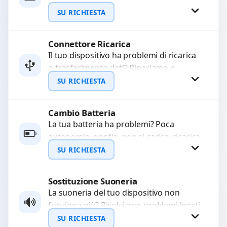
WhatsApp
sostituiamo fotocamere guaste con
SU RICHIESTA
problemi come immagini sfocate, messa
a...
Connettore Ricarica
Richiedi Preventivo
Il tuo dispositivo ha problemi di ricarica
o trasferimento dati? Ripariamo o
WhatsApp
sostituiamo connettori di ricarica guasti,
SU RICHIESTA
rotti, allentati, danneggiati,...
Cambio Batteria
Richiedi Preventivo
La tua batteria ha problemi? Poca
autonomia, gonfia, non si carica, ricarica
WhatsApp
lenta o cicli di ricarica esauriti?
SU RICHIESTA
Sostituiamo la...
Sostituzione Suoneria
Richiedi Preventivo
La suoneria del tuo dispositivo non
funziona più? Risolviamo problemi legati
WhatsApp
a moduli audio difettosi con interventi
SU RICHIESTA