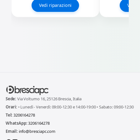
Vedi riparazioni
Vedi r
Sede:
Via Volturno 16, 25126 Brescia, Italia
Orari:
• Lunedì - Venerdì: 09:00-12:30 e 14:00-19:00 • Sabato: 09:00-12:30
Tel:
3206164278
WhatsApp:
3206164278
Email:
info@bresciapc.com