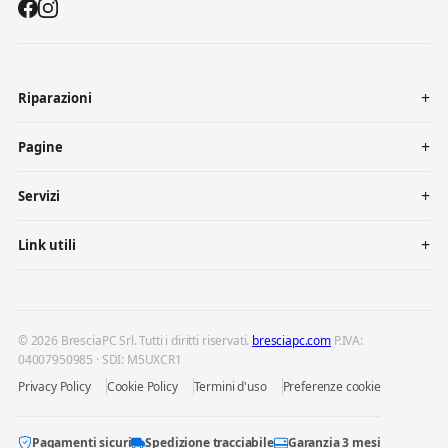
Riparazioni
Pagine
Servizi
Link utili
© 2026 BresciaPC Srl. Tutti i diritti riservati.
bresciapc.com
P.IVA:
04007950985 · SDI: M5UXCR1
Privacy Policy
Cookie Policy
Termini d'uso
Preferenze cookie
Pagamenti sicuri
Spedizione tracciabile
Garanzia 3 mesi