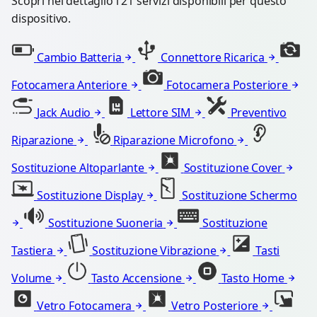
Scopri nel dettaglio i 21 servizi disponibili per questo
dispositivo.
Cambio Batteria
Connettore Ricarica
Fotocamera Anteriore
Fotocamera Posteriore
Jack Audio
Lettore SIM
Preventivo
Riparazione
Riparazione Microfono
Sostituzione Altoparlante
Sostituzione Cover
Sostituzione Display
Sostituzione Schermo
Sostituzione Suoneria
Sostituzione
Tastiera
Sostituzione Vibrazione
Tasti
Volume
Tasto Accensione
Tasto Home
Vetro Fotocamera
Vetro Posteriore