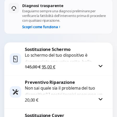
Diagnosi trasparente
Eseguiamo sempre una diagnosi preliminare per
verificare la fattibilità dell'intervento prima di procedere
con qualsiasi riparazione.
Scopri come funziona
Sostituzione Schermo
Lo schermo del tuo dispositivo è
danneggiato con vetro rotto, bolle,
Il prezzo originale era: 145,00 €.
Il prezzo attuale è: 95,00 €.
145,00
€
95,00
€
macchie, schermo nero o pixel morti?
Sostituiamo schermi completi...
Preventivo Riparazione
Procedi
Non sai quale sia il problema del tuo
dispositivo? I nostri tecnici eseguono un
20,00
€
check-up completo con strumenti
avanzati per...
Sostituzione Cover
Procedi