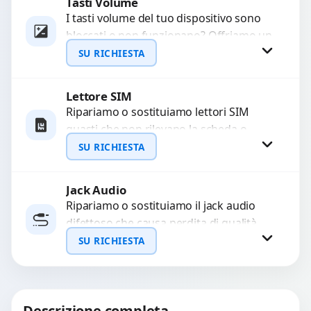
Tasti Volume
Richiedi Preventivo
I tasti volume del tuo dispositivo sono
bloccati o non funzionano? Offriamo un
WhatsApp
servizio di riparazione o sostituzione
SU RICHIESTA
con ricambi...
Lettore SIM
Richiedi Preventivo
Ripariamo o sostituiamo lettori SIM
guasti che non rilevano la scheda o
WhatsApp
interrompono il segnale. Utilizziamo
SU RICHIESTA
ricambi testati e garantiti...
Jack Audio
Richiedi Preventivo
Ripariamo o sostituiamo il jack audio
difettoso che causa perdita di qualità
WhatsApp
sonora o impossibilità di collegare cuffie
SU RICHIESTA
e accessori....
Richiedi Preventivo
Descrizione completa