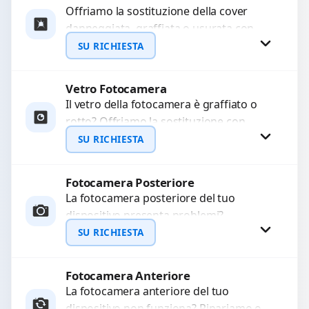
Offriamo la sostituzione della cover
danneggiata, graffiata o usurata con
ricambi di alta qualità e garantiti.
SU RICHIESTA
Ripristiniamo l’aspetto estetico e...
Vetro Fotocamera
Richiedi Preventivo
Il vetro della fotocamera è graffiato o
rotto? Offriamo la sostituzione con
WhatsApp
ricambi di alta qualità garantiti per 3
SU RICHIESTA
mesi....
Fotocamera Posteriore
Richiedi Preventivo
La fotocamera posteriore del tuo
dispositivo presenta problemi?
WhatsApp
Interveniamo per risolvere guasti come
SU RICHIESTA
immagini sfocate, messa a fuoco non
funzionante,...
Fotocamera Anteriore
Richiedi Preventivo
La fotocamera anteriore del tuo
dispositivo non funziona? Ripariamo o