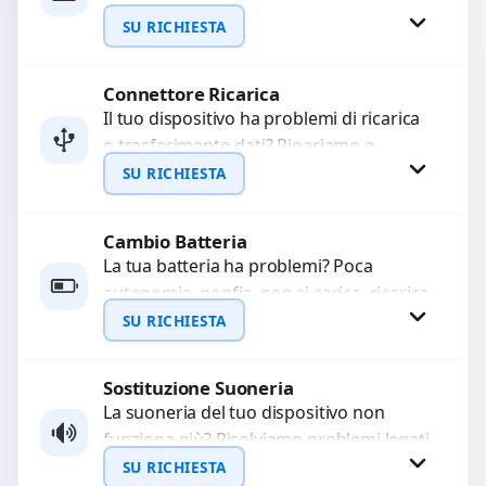
WhatsApp
sostituiamo fotocamere guaste con
SU RICHIESTA
problemi come immagini sfocate, messa
a...
Connettore Ricarica
Richiedi Preventivo
Il tuo dispositivo ha problemi di ricarica
o trasferimento dati? Ripariamo o
WhatsApp
sostituiamo connettori di ricarica guasti,
SU RICHIESTA
rotti, allentati, danneggiati,...
Cambio Batteria
Richiedi Preventivo
La tua batteria ha problemi? Poca
autonomia, gonfia, non si carica, ricarica
WhatsApp
lenta o cicli di ricarica esauriti?
SU RICHIESTA
Sostituiamo la...
Sostituzione Suoneria
Richiedi Preventivo
La suoneria del tuo dispositivo non
funziona più? Risolviamo problemi legati
WhatsApp
a moduli audio difettosi con interventi
SU RICHIESTA