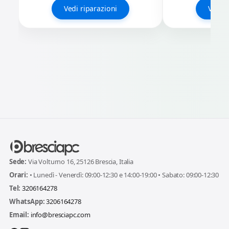
Vedi riparazioni
Vedi r
Sede:
Via Volturno 16, 25126 Brescia, Italia
Orari:
• Lunedì - Venerdì: 09:00-12:30 e 14:00-19:00 • Sabato: 09:00-12:30
Tel:
3206164278
WhatsApp:
3206164278
Email:
info@bresciapc.com