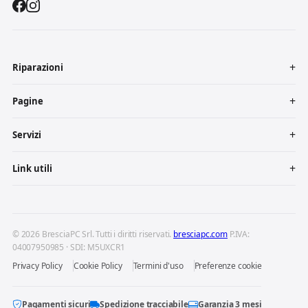
Riparazioni
Pagine
Servizi
Link utili
© 2026 BresciaPC Srl. Tutti i diritti riservati.
bresciapc.com
P.IVA:
04007950985 · SDI: M5UXCR1
Privacy Policy
Cookie Policy
Termini d'uso
Preferenze cookie
Pagamenti sicuri
Spedizione tracciabile
Garanzia 3 mesi