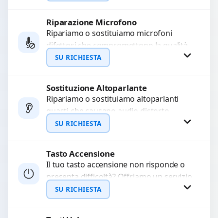
precisi e componenti...
Riparazione Microfono
Richiedi Preventivo
Ripariamo o sostituiamo microfoni
difettosi che compromettono la qualità
WhatsApp
audio delle registrazioni o delle
SU RICHIESTA
chiamate. Diagnosi accurata e ricambi
di...
Sostituzione Altoparlante
Richiedi Preventivo
Ripariamo o sostituiamo altoparlanti
guasti che causano audio distorto,
WhatsApp
basso o assente. Utilizziamo ricambi di
SU RICHIESTA
alta qualità garantiti per 3...
Tasto Accensione
Richiedi Preventivo
Il tuo tasto accensione non risponde o
presenta difficoltà? Offriamo un servizio
WhatsApp
professionale di riparazione o
SU RICHIESTA
sostituzione utilizzando componenti di...