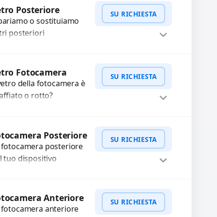
WhatsApp
iedi Preventivo
xel morti? Sostituiamo
tro Posteriore
SU RICHIESTA
hermi completi...
pariamo o sostituiamo
tri posteriori
nneggiati per
oteggere il tuo
WhatsApp
iedi Preventivo
spositivo e ripristinare
etro Fotocamera
SU RICHIESTA
estetica originale.
 vetro della fotocamera è
ilizziamo ricambi di alta
affiato o rotto?
lità...
friamo la sostituzione
n ricambi di alta qualità
WhatsApp
iedi Preventivo
rantiti per 3 mesi....
tocamera Posteriore
SU RICHIESTA
 fotocamera posteriore
l tuo dispositivo
esenta problemi?
terveniamo per risolvere
WhatsApp
iedi Preventivo
asti come immagini
otocamera Anteriore
SU RICHIESTA
ocate, messa a fuoco
 fotocamera anteriore