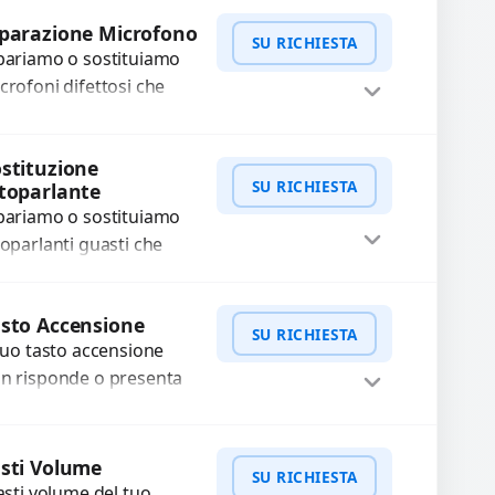
WhatsApp
iedi Preventivo
fettosi con interventi
parazione Microfono
SU RICHIESTA
ecisi e componenti...
pariamo o sostituiamo
crofoni difettosi che
mpromettono la qualità
dio delle registrazioni o
WhatsApp
iedi Preventivo
stituzione
lle chiamate. Diagnosi
SU RICHIESTA
toparlante
curata e ricambi di...
pariamo o sostituiamo
toparlanti guasti che
usano audio distorto,
sso o assente.
WhatsApp
iedi Preventivo
sto Accensione
ilizziamo ricambi di alta
SU RICHIESTA
 tuo tasto accensione
alità garantiti per 3...
n risponde o presenta
fficoltà? Offriamo un
rvizio professionale di
WhatsApp
iedi Preventivo
parazione o sostituzione
sti Volume
SU RICHIESTA
ilizzando componenti
tasti volume del tuo