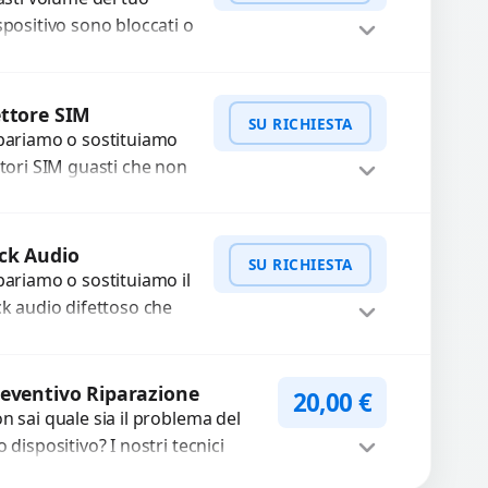
..
spositivo sono bloccati o
n funzionano? Offriamo
 servizio di riparazione
WhatsApp
iedi Preventivo
sostituzione con
ttore SIM
SU RICHIESTA
cambi...
pariamo o sostituiamo
ttori SIM guasti che non
levano la scheda o
terrompono il segnale.
WhatsApp
iedi Preventivo
ilizziamo ricambi testati
ck Audio
SU RICHIESTA
arantiti...
pariamo o sostituiamo il
ck audio difettoso che
usa perdita di qualità
nora o impossibilità di
WhatsApp
iedi Preventivo
llegare cuffie e
eventivo Riparazione
20,00
€
cessori....
n sai quale sia il problema del
o dispositivo? I nostri tecnici
eguono un check-up completo