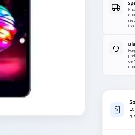
Spe
Puoi
qual
rest
trac
Di
Ese
prel
del
qual
So
Lo
di
co
ma