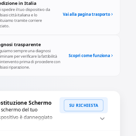
dizione in Italia
 spedire il tuo dispositivo da
Vai alla pagina trasporto
siasi città italiana e lo
ituiamo tramite corriere
ciato.
agnosi trasparente
guiamo sempre una diagnosi
Scopri come funziona
iminare per verificare la fattibilità
l'intervento prima di procedere con
siasi riparazione.
stituzione Schermo
SU RICHIESTA
 schermo del tuo
spositivo è danneggiato
n vetro rotto, bolle,
cchie, schermo nero o