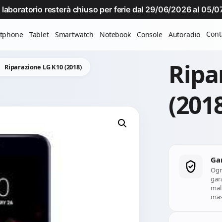
Il laboratorio resterà chiuso per ferie dal 29/06/2026 al 05
Cont
tphone
Tablet
Smartwatch
Notebook
Console
Autoradio
Ripa
Riparazione LG K10 (2018)
(201
Ga
Ogn
gara
mal
mass