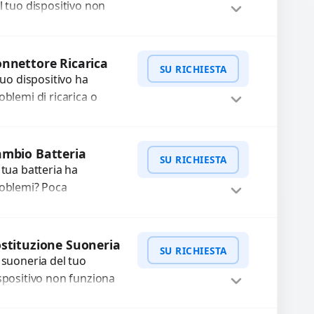
n funzionante,...
l tuo dispositivo non
nziona? Ripariamo o
stituiamo fotocamere
WhatsApp
iedi Preventivo
aste con problemi
nnettore Ricarica
SU RICHIESTA
me immagini sfocate,
 tuo dispositivo ha
ssa a...
oblemi di ricarica o
asferimento dati?
pariamo o sostituiamo
WhatsApp
iedi Preventivo
nnettori di ricarica
mbio Batteria
SU RICHIESTA
sti, rotti, allentati,
 tua batteria ha
nneggiati,...
oblemi? Poca
tonomia, gonfia, non si
rica, ricarica lenta o cicli
WhatsApp
iedi Preventivo
 ricarica esauriti?
stituzione Suoneria
SU RICHIESTA
stituiamo la...
 suoneria del tuo
spositivo non funziona
ù? Risolviamo problemi
gati a moduli audio