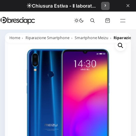
×
☀️
Chiusura Estiva - Il laboratorio resterà chiuso per ferie dal 29/06/2026 al 05/07/2026 compresi.
Home
Riparazione Smartphone
Smartphone Meizu
Riparazione