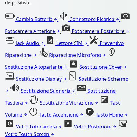
dispositivo.
Cambio Batteria
Connettore Ricarica
Fotocamera Anteriore
Fotocamera Posteriore
Jack Audio
Lettore SIM
Preventivo
Riparazione
Riparazione Microfono
Sostituzione Altoparlante
Sostituzione Cover
Sostituzione Display
Sostituzione Schermo
Sostituzione Suoneria
Sostituzione
Tastiera
Sostituzione Vibrazione
Tasti
Volume
Tasto Accensione
Tasto Home
Vetro Fotocamera
Vetro Posteriore
Vetro Touch Screen