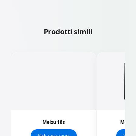
Prodotti simili
Meizu 18s
Meizu 2
Vedi riparazioni
Vedi r