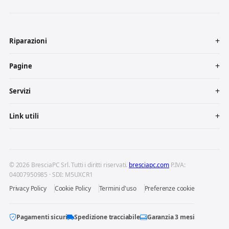
Riparazioni
Pagine
Servizi
Link utili
© 2026 BresciaPC Srl. Tutti i diritti riservati.
bresciapc.com
P.IVA:
04007950985 · SDI: M5UXCR1
Privacy Policy
Cookie Policy
Termini d'uso
Preferenze cookie
Pagamenti sicuri
Spedizione tracciabile
Garanzia 3 mesi