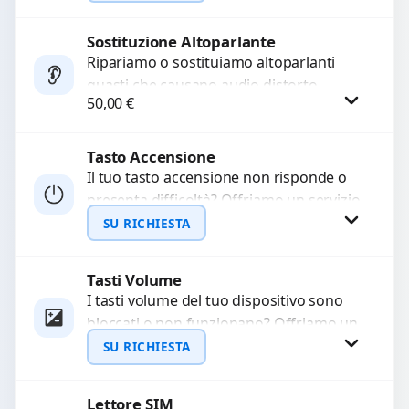
chiamate. Diagnosi accurata e ricambi
di...
Sostituzione Altoparlante
Richiedi Preventivo
Ripariamo o sostituiamo altoparlanti
guasti che causano audio distorto,
WhatsApp
50,00
€
basso o assente. Utilizziamo ricambi di
alta qualità garantiti per 3...
Tasto Accensione
Procedi
Il tuo tasto accensione non risponde o
presenta difficoltà? Offriamo un servizio
professionale di riparazione o
SU RICHIESTA
sostituzione utilizzando componenti di...
Tasti Volume
Richiedi Preventivo
I tasti volume del tuo dispositivo sono
bloccati o non funzionano? Offriamo un
WhatsApp
servizio di riparazione o sostituzione
SU RICHIESTA
con ricambi...
Lettore SIM
Richiedi Preventivo