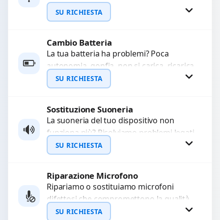
WhatsApp
sostituiamo connettori di ricarica guasti,
SU RICHIESTA
rotti, allentati, danneggiati,...
Cambio Batteria
Richiedi Preventivo
La tua batteria ha problemi? Poca
autonomia, gonfia, non si carica, ricarica
WhatsApp
lenta o cicli di ricarica esauriti?
SU RICHIESTA
Sostituiamo la...
Sostituzione Suoneria
Richiedi Preventivo
La suoneria del tuo dispositivo non
funziona più? Risolviamo problemi legati
WhatsApp
a moduli audio difettosi con interventi
SU RICHIESTA
precisi e componenti...
Riparazione Microfono
Richiedi Preventivo
Ripariamo o sostituiamo microfoni
difettosi che compromettono la qualità
WhatsApp
audio delle registrazioni o delle
SU RICHIESTA