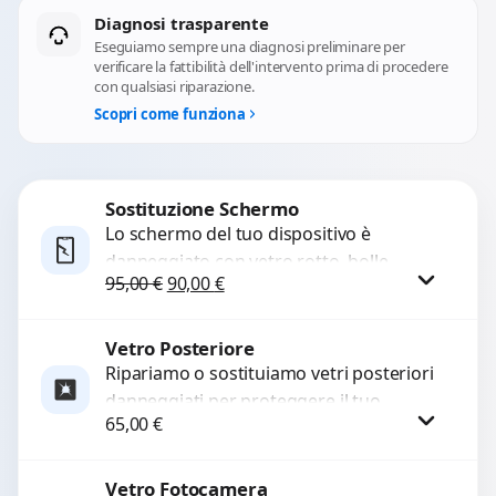
Diagnosi trasparente
Eseguiamo sempre una diagnosi preliminare per
verificare la fattibilità dell'intervento prima di procedere
con qualsiasi riparazione.
Scopri come funziona
Sostituzione Schermo
Lo schermo del tuo dispositivo è
danneggiato con vetro rotto, bolle,
Il prezzo originale era: 95,00 €.
Il prezzo attuale è: 90,00 €.
95,00
€
90,00
€
macchie, schermo nero o pixel morti?
Sostituiamo schermi completi...
Vetro Posteriore
Procedi
Ripariamo o sostituiamo vetri posteriori
danneggiati per proteggere il tuo
65,00
€
dispositivo e ripristinare l’estetica
originale. Utilizziamo ricambi di alta
qualità...
Vetro Fotocamera
Procedi