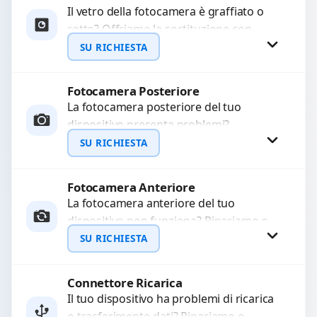
Il vetro della fotocamera è graffiato o
rotto? Offriamo la sostituzione con
ricambi di alta qualità garantiti per 3
SU RICHIESTA
mesi....
Fotocamera Posteriore
Richiedi Preventivo
La fotocamera posteriore del tuo
dispositivo presenta problemi?
WhatsApp
Interveniamo per risolvere guasti come
SU RICHIESTA
immagini sfocate, messa a fuoco non
funzionante,...
Fotocamera Anteriore
Richiedi Preventivo
La fotocamera anteriore del tuo
dispositivo non funziona? Ripariamo o
WhatsApp
sostituiamo fotocamere guaste con
SU RICHIESTA
problemi come immagini sfocate, messa
a...
Connettore Ricarica
Richiedi Preventivo
Il tuo dispositivo ha problemi di ricarica
o trasferimento dati? Ripariamo o