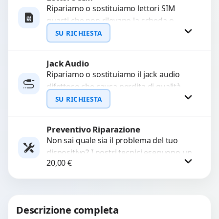
Ripariamo o sostituiamo lettori SIM
guasti che non rilevano la scheda o
WhatsApp
interrompono il segnale. Utilizziamo
SU RICHIESTA
ricambi testati e garantiti...
Jack Audio
Richiedi Preventivo
Ripariamo o sostituiamo il jack audio
difettoso che causa perdita di qualità
WhatsApp
sonora o impossibilità di collegare cuffie
SU RICHIESTA
e accessori....
Preventivo Riparazione
Richiedi Preventivo
Non sai quale sia il problema del tuo
dispositivo? I nostri tecnici eseguono un
WhatsApp
20,00
€
check-up completo con strumenti
avanzati per...
Procedi
Descrizione completa