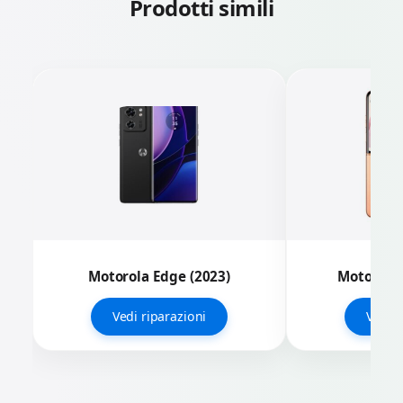
Prodotti simili
Motorola Edge (2023)
Motorola 
Vedi riparazioni
Vedi r