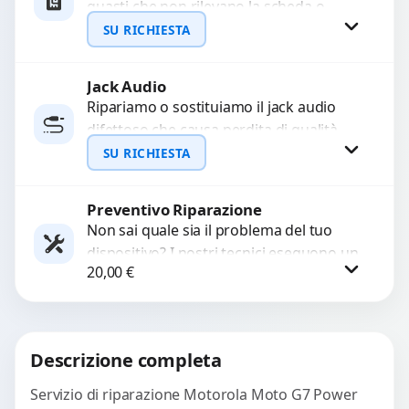
guasti che non rilevano la scheda o
interrompono il segnale. Utilizziamo
SU RICHIESTA
ricambi testati e garantiti...
Jack Audio
Richiedi Preventivo
Ripariamo o sostituiamo il jack audio
difettoso che causa perdita di qualità
WhatsApp
sonora o impossibilità di collegare cuffie
SU RICHIESTA
e accessori....
Preventivo Riparazione
Richiedi Preventivo
Non sai quale sia il problema del tuo
dispositivo? I nostri tecnici eseguono un
WhatsApp
20,00
€
check-up completo con strumenti
avanzati per...
Procedi
Descrizione completa
Servizio di riparazione Motorola Moto G7 Power