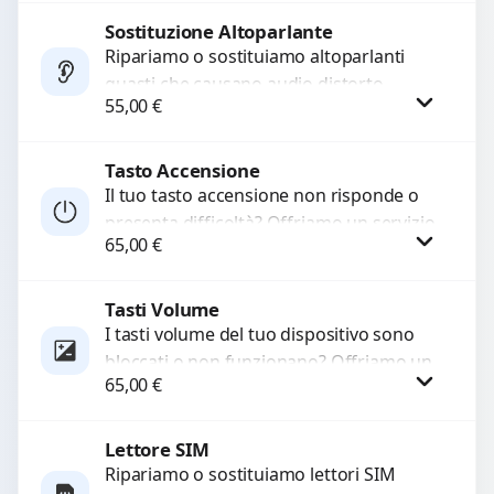
di...
Sostituzione Altoparlante
Procedi
Ripariamo o sostituiamo altoparlanti
guasti che causano audio distorto,
55,00
€
basso o assente. Utilizziamo ricambi di
alta qualità garantiti per 3...
Tasto Accensione
Procedi
Il tuo tasto accensione non risponde o
presenta difficoltà? Offriamo un servizio
65,00
€
professionale di riparazione o
sostituzione utilizzando componenti di...
Tasti Volume
Procedi
I tasti volume del tuo dispositivo sono
bloccati o non funzionano? Offriamo un
65,00
€
servizio di riparazione o sostituzione
con ricambi...
Lettore SIM
Procedi
Ripariamo o sostituiamo lettori SIM