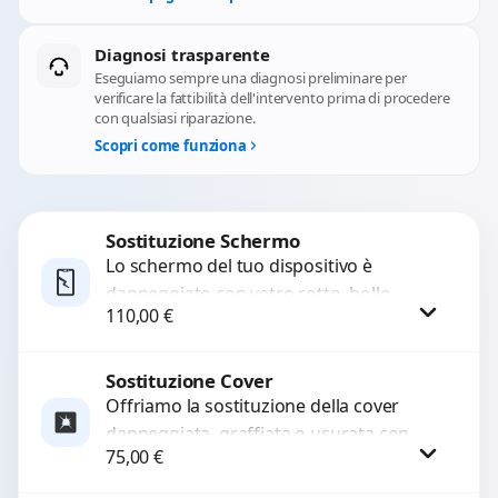
Diagnosi trasparente
Eseguiamo sempre una diagnosi preliminare per
verificare la fattibilità dell'intervento prima di procedere
con qualsiasi riparazione.
Scopri come funziona
Sostituzione Schermo
Lo schermo del tuo dispositivo è
danneggiato con vetro rotto, bolle,
110,00
€
macchie, schermo nero o pixel morti?
Sostituiamo schermi completi...
Sostituzione Cover
Procedi
Offriamo la sostituzione della cover
danneggiata, graffiata o usurata con
75,00
€
ricambi di alta qualità e garantiti.
Ripristiniamo l’aspetto estetico e...