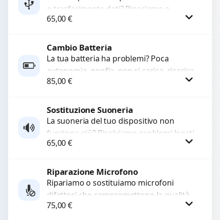
o trasferimento dati? Ripariamo o
WhatsApp
65,00
€
sostituiamo connettori di ricarica guasti,
rotti, allentati, danneggiati,...
Cambio Batteria
Procedi
La tua batteria ha problemi? Poca
autonomia, gonfia, non si carica, ricarica
85,00
€
lenta o cicli di ricarica esauriti?
Sostituiamo la...
Sostituzione Suoneria
Procedi
La suoneria del tuo dispositivo non
funziona più? Risolviamo problemi legati
65,00
€
a moduli audio difettosi con interventi
precisi e componenti...
Riparazione Microfono
Procedi
Ripariamo o sostituiamo microfoni
difettosi che compromettono la qualità
75,00
€
audio delle registrazioni o delle
chiamate. Diagnosi accurata e ricambi