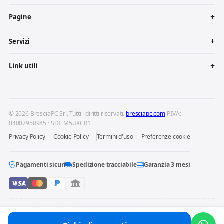
Pagine
Servizi
Link utili
© 2026 BresciaPC Srl. Tutti i diritti riservati.
bresciapc.com
P.IVA:
04007950985 · SDI: M5UXCR1
Privacy Policy
Cookie Policy
Termini d'uso
Preferenze cookie
Pagamenti sicuri
Spedizione tracciabile
Garanzia 3 mesi
BresciaPC S.r.l. è un centro di riparazione indipendente: non è affiliata
né autorizzata dai produttori dei dispositivi riparati. Marchi e loghi