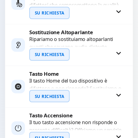
difettosi che compromettono la qualità
WhatsApp
audio delle registrazioni o delle
SU RICHIESTA
chiamate. Diagnosi accurata e ricambi
di...
Sostituzione Altoparlante
Richiedi Preventivo
Ripariamo o sostituiamo altoparlanti
guasti che causano audio distorto,
WhatsApp
basso o assente. Utilizziamo ricambi di
SU RICHIESTA
alta qualità garantiti per 3...
Tasto Home
Richiedi Preventivo
Il tasto Home del tuo dispositivo è
difettoso o non risponde? Sostituiamo o
WhatsApp
ripariamo il modulo con componenti di
SU RICHIESTA
alta...
Tasto Accensione
Richiedi Preventivo
Il tuo tasto accensione non risponde o
presenta difficoltà? Offriamo un servizio
WhatsApp
professionale di riparazione o
SU RICHIESTA