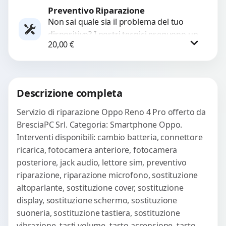
Preventivo Riparazione
Richiedi Preventivo
Non sai quale sia il problema del tuo
dispositivo? I nostri tecnici eseguono un
WhatsApp
20,00
€
check-up completo con strumenti
avanzati per...
Procedi
Descrizione completa
Servizio di riparazione Oppo Reno 4 Pro offerto da
BresciaPC Srl. Categoria: Smartphone Oppo.
Interventi disponibili: cambio batteria, connettore
ricarica, fotocamera anteriore, fotocamera
posteriore, jack audio, lettore sim, preventivo
riparazione, riparazione microfono, sostituzione
altoparlante, sostituzione cover, sostituzione
display, sostituzione schermo, sostituzione
suoneria, sostituzione tastiera, sostituzione
vibrazione, tasti volume, tasto accensione, tasto