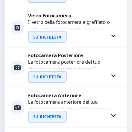
originale. Utilizziamo ricambi di alta
qualità...
Vetro Fotocamera
Richiedi Preventivo
Il vetro della fotocamera è graffiato o
rotto? Offriamo la sostituzione con
WhatsApp
ricambi di alta qualità garantiti per 3
SU RICHIESTA
mesi....
Fotocamera Posteriore
Richiedi Preventivo
La fotocamera posteriore del tuo
dispositivo presenta problemi?
WhatsApp
Interveniamo per risolvere guasti come
SU RICHIESTA
immagini sfocate, messa a fuoco non
funzionante,...
Fotocamera Anteriore
Richiedi Preventivo
La fotocamera anteriore del tuo
dispositivo non funziona? Ripariamo o
WhatsApp
sostituiamo fotocamere guaste con
SU RICHIESTA
problemi come immagini sfocate, messa
a...