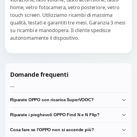
home, vetro fotocamera, vetro posteriore, vetro
touch screen. Utilizziamo ricambi di massima
qualità, testati e garantiti tre mesi. Garanzia 3 mesi
su ricambi e manodopera. Il cliente spedisce
autonomamente il dispositivo.
Domande frequenti
```
Riparate OPPO con ricarica SuperVOOC?
Sì. I ricambi del connettore di ricarica che selezioniamo
Riparate i pieghevoli OPPO Find N e N Flip?
sono compatibili con i protocolli SuperVOOC e
mantengono inalterata la velocità di ricarica originale del
Sì. I pieghevoli OPPO sono dispositivi tecnicamente
Cosa fare se l'OPPO non si accende più?
dispositivo.
complessi: lavoriamo su display interno, display cover