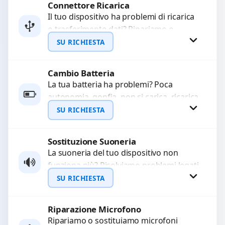
Connettore Ricarica
Richiedi Preventivo
Il tuo dispositivo ha problemi di ricarica
o trasferimento dati? Ripariamo o
WhatsApp
sostituiamo connettori di ricarica guasti,
SU RICHIESTA
rotti, allentati, danneggiati,...
Cambio Batteria
Richiedi Preventivo
La tua batteria ha problemi? Poca
autonomia, gonfia, non si carica, ricarica
WhatsApp
lenta o cicli di ricarica esauriti?
SU RICHIESTA
Sostituiamo la...
Sostituzione Suoneria
Richiedi Preventivo
La suoneria del tuo dispositivo non
funziona più? Risolviamo problemi legati
WhatsApp
a moduli audio difettosi con interventi
SU RICHIESTA
precisi e componenti...
Riparazione Microfono
Richiedi Preventivo
Ripariamo o sostituiamo microfoni