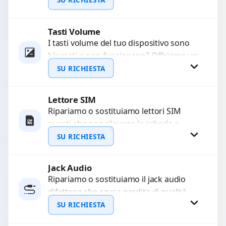
sostituzione utilizzando componenti di...
Tasti Volume
Richiedi Preventivo
I tasti volume del tuo dispositivo sono
bloccati o non funzionano? Offriamo un
WhatsApp
servizio di riparazione o sostituzione
SU RICHIESTA
con ricambi...
Lettore SIM
Richiedi Preventivo
Ripariamo o sostituiamo lettori SIM
guasti che non rilevano la scheda o
WhatsApp
interrompono il segnale. Utilizziamo
SU RICHIESTA
ricambi testati e garantiti...
Jack Audio
Richiedi Preventivo
Ripariamo o sostituiamo il jack audio
difettoso che causa perdita di qualità
WhatsApp
sonora o impossibilità di collegare cuffie
SU RICHIESTA
e accessori....