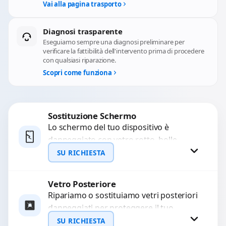
Vai alla pagina trasporto
Diagnosi trasparente
Eseguiamo sempre una diagnosi preliminare per
verificare la fattibilità dell'intervento prima di procedere
con qualsiasi riparazione.
Scopri come funziona
Sostituzione Schermo
Lo schermo del tuo dispositivo è
danneggiato con vetro rotto, bolle,
macchie, schermo nero o pixel morti?
SU RICHIESTA
Sostituiamo schermi completi...
Vetro Posteriore
Richiedi Preventivo
Ripariamo o sostituiamo vetri posteriori
danneggiati per proteggere il tuo
WhatsApp
dispositivo e ripristinare l’estetica
SU RICHIESTA