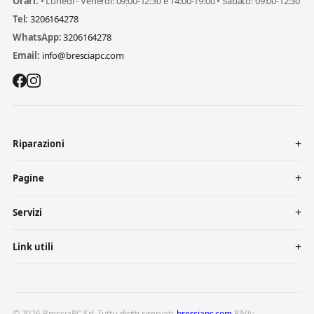
Orari:
• Lunedì - Venerdì: 09:00-12:30 e 14:00-19:00 • Sabato: 09:00-12:30
Tel:
3206164278
WhatsApp:
3206164278
Email:
info@bresciapc.com
Riparazioni
Pagine
Servizi
Link utili
© 2026 BresciaPC Srl. Tutti i diritti riservati.
bresciapc.com
P.IVA: