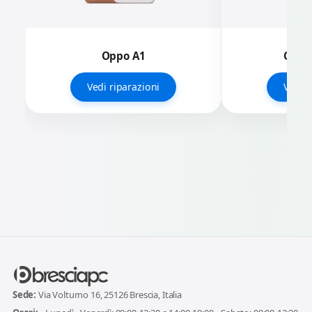
Oppo A1
Oppo
Vedi riparazioni
Vedi r
Sede:
Via Volturno 16, 25126 Brescia, Italia