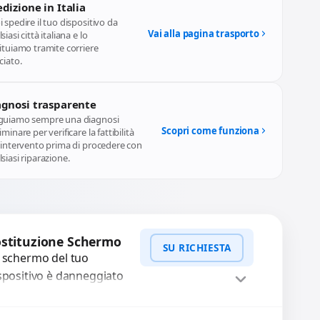
dizione in Italia
 spedire il tuo dispositivo da
Vai alla pagina trasporto
siasi città italiana e lo
ituiamo tramite corriere
ciato.
agnosi trasparente
guiamo sempre una diagnosi
Scopri come funziona
iminare per verificare la fattibilità
l'intervento prima di procedere con
siasi riparazione.
stituzione Schermo
SU RICHIESTA
 schermo del tuo
spositivo è danneggiato
n vetro rotto, bolle,
cchie, schermo nero o