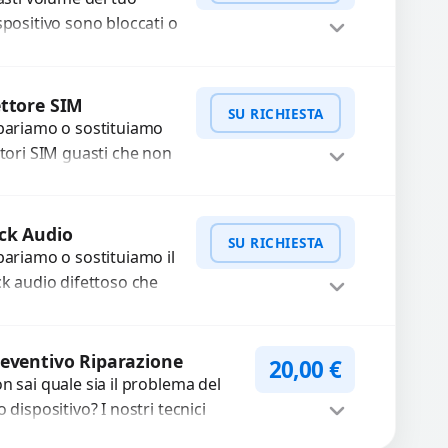
..
spositivo sono bloccati o
n funzionano? Offriamo
 servizio di riparazione
WhatsApp
iedi Preventivo
sostituzione con
ttore SIM
SU RICHIESTA
cambi...
pariamo o sostituiamo
ttori SIM guasti che non
levano la scheda o
terrompono il segnale.
WhatsApp
iedi Preventivo
ilizziamo ricambi testati
ck Audio
SU RICHIESTA
arantiti...
pariamo o sostituiamo il
ck audio difettoso che
usa perdita di qualità
nora o impossibilità di
WhatsApp
iedi Preventivo
llegare cuffie e
eventivo Riparazione
20,00
€
cessori....
n sai quale sia il problema del
o dispositivo? I nostri tecnici
eguono un check-up completo