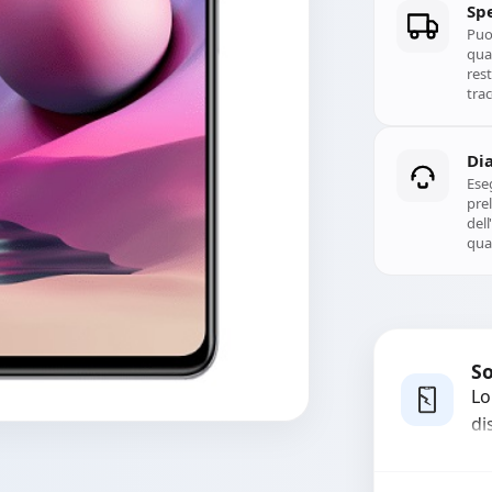
Spe
Puoi
qual
rest
trac
Di
Ese
prel
del
qual
So
Lo
di
co
ma