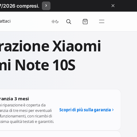
×
/07/2026 compresi.
attaci
razione Xiaomi
i Note 10S
ranzia 3 mesi
i riparazione è coperta da
Scopri di più sulla garanzia
nzia di tre mesi per eventuali
funzionamenti, con ricambi di
ima qualità testati e garantiti.