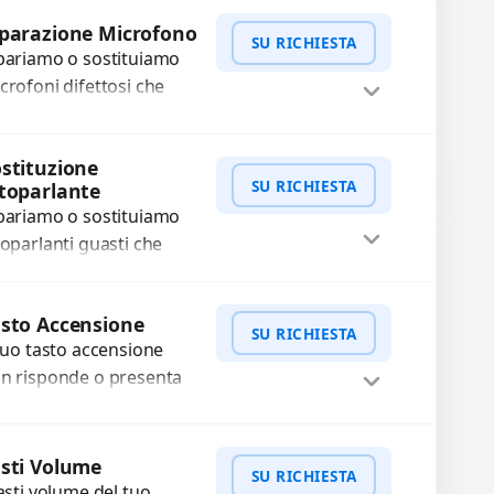
WhatsApp
iedi Preventivo
fettosi con interventi
parazione Microfono
SU RICHIESTA
ecisi e componenti...
pariamo o sostituiamo
crofoni difettosi che
mpromettono la qualità
dio delle registrazioni o
WhatsApp
iedi Preventivo
stituzione
lle chiamate. Diagnosi
SU RICHIESTA
toparlante
curata e ricambi di...
pariamo o sostituiamo
toparlanti guasti che
usano audio distorto,
sso o assente.
WhatsApp
iedi Preventivo
sto Accensione
ilizziamo ricambi di alta
SU RICHIESTA
 tuo tasto accensione
alità garantiti per 3...
n risponde o presenta
fficoltà? Offriamo un
rvizio professionale di
WhatsApp
iedi Preventivo
parazione o sostituzione
sti Volume
SU RICHIESTA
ilizzando componenti
tasti volume del tuo