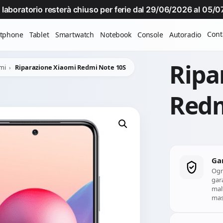
Il laboratorio resterà chiuso per ferie dal 29/06/2026 al 05
Cont
tphone
Tablet
Smartwatch
Notebook
Console
Autoradio
Ripa
mi
Riparazione Xiaomi Redmi Note 10S
Redm
Ga
Ogn
gara
mal
mass