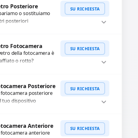
WhatsApp
iedi Preventivo
xel morti? Sostituiamo
tro Posteriore
SU RICHIESTA
hermi completi...
pariamo o sostituiamo
tri posteriori
nneggiati per
oteggere il tuo
WhatsApp
iedi Preventivo
spositivo e ripristinare
etro Fotocamera
SU RICHIESTA
estetica originale.
 vetro della fotocamera è
ilizziamo ricambi di alta
affiato o rotto?
lità...
friamo la sostituzione
n ricambi di alta qualità
WhatsApp
iedi Preventivo
rantiti per 3 mesi....
tocamera Posteriore
SU RICHIESTA
 fotocamera posteriore
l tuo dispositivo
esenta problemi?
terveniamo per risolvere
WhatsApp
iedi Preventivo
asti come immagini
otocamera Anteriore
SU RICHIESTA
ocate, messa a fuoco
 fotocamera anteriore