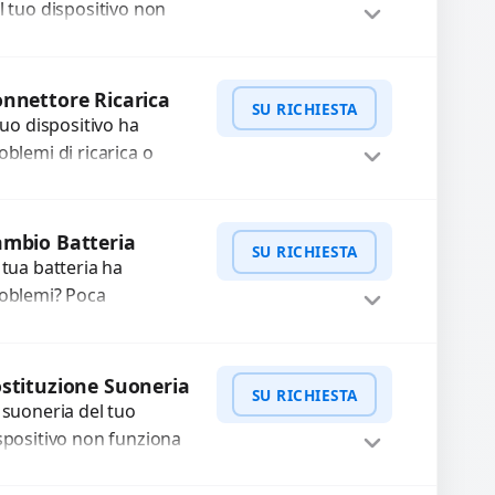
n funzionante,...
l tuo dispositivo non
nziona? Ripariamo o
stituiamo fotocamere
WhatsApp
iedi Preventivo
aste con problemi
nnettore Ricarica
SU RICHIESTA
me immagini sfocate,
 tuo dispositivo ha
ssa a...
oblemi di ricarica o
asferimento dati?
pariamo o sostituiamo
WhatsApp
iedi Preventivo
nnettori di ricarica
mbio Batteria
SU RICHIESTA
sti, rotti, allentati,
 tua batteria ha
nneggiati,...
oblemi? Poca
tonomia, gonfia, non si
rica, ricarica lenta o cicli
WhatsApp
iedi Preventivo
 ricarica esauriti?
stituzione Suoneria
SU RICHIESTA
stituiamo la...
 suoneria del tuo
spositivo non funziona
ù? Risolviamo problemi
gati a moduli audio