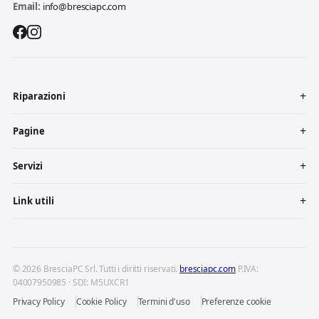
Email:
info@bresciapc.com
Riparazioni
Pagine
Servizi
Link utili
© 2026 BresciaPC Srl. Tutti i diritti riservati.
bresciapc.com
P.IVA:
04007950985 · SDI: M5UXCR1
Privacy Policy
Cookie Policy
Termini d'uso
Preferenze cookie