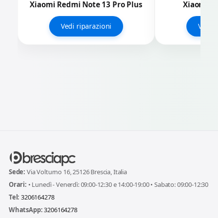
Xiaomi Redmi Note 13 Pro Plus
Xiaomi R
Vedi riparazioni
Vedi r
Sede:
Via Volturno 16, 25126 Brescia, Italia
Orari:
• Lunedì - Venerdì: 09:00-12:30 e 14:00-19:00 • Sabato: 09:00-12:30
Tel:
3206164278
WhatsApp:
3206164278