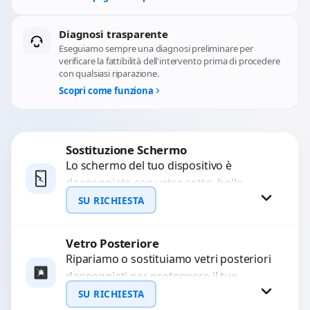
Diagnosi trasparente
Eseguiamo sempre una diagnosi preliminare per
verificare la fattibilità dell'intervento prima di procedere
con qualsiasi riparazione.
Scopri come funziona
Sostituzione Schermo
Lo schermo del tuo dispositivo è
danneggiato con vetro rotto, bolle,
macchie, schermo nero o pixel morti?
SU RICHIESTA
Sostituiamo schermi completi...
Vetro Posteriore
Richiedi Preventivo
Ripariamo o sostituiamo vetri posteriori
danneggiati per proteggere il tuo
WhatsApp
dispositivo e ripristinare l’estetica
SU RICHIESTA