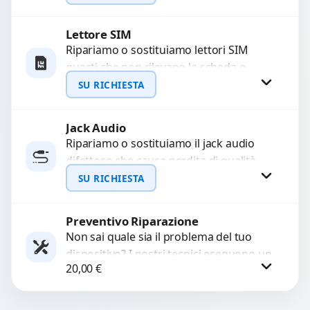
con ricambi...
Lettore SIM
Richiedi Preventivo
Ripariamo o sostituiamo lettori SIM
guasti che non rilevano la scheda o
WhatsApp
interrompono il segnale. Utilizziamo
SU RICHIESTA
ricambi testati e garantiti...
Jack Audio
Richiedi Preventivo
Ripariamo o sostituiamo il jack audio
difettoso che causa perdita di qualità
WhatsApp
sonora o impossibilità di collegare cuffie
SU RICHIESTA
e accessori....
Preventivo Riparazione
Richiedi Preventivo
Non sai quale sia il problema del tuo
dispositivo? I nostri tecnici eseguono un
WhatsApp
20,00
€
check-up completo con strumenti
avanzati per...
Procedi