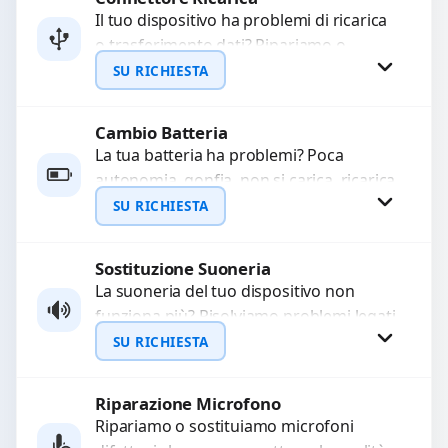
Il tuo dispositivo ha problemi di ricarica
o trasferimento dati? Ripariamo o
WhatsApp
sostituiamo connettori di ricarica guasti,
SU RICHIESTA
rotti, allentati, danneggiati,...
Cambio Batteria
Richiedi Preventivo
La tua batteria ha problemi? Poca
autonomia, gonfia, non si carica, ricarica
WhatsApp
lenta o cicli di ricarica esauriti?
SU RICHIESTA
Sostituiamo la...
Sostituzione Suoneria
Richiedi Preventivo
La suoneria del tuo dispositivo non
funziona più? Risolviamo problemi legati
WhatsApp
a moduli audio difettosi con interventi
SU RICHIESTA
precisi e componenti...
Riparazione Microfono
Richiedi Preventivo
Ripariamo o sostituiamo microfoni