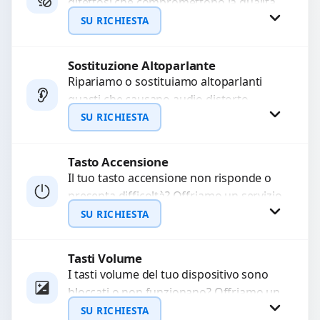
difettosi che compromettono la qualità
WhatsApp
audio delle registrazioni o delle
SU RICHIESTA
chiamate. Diagnosi accurata e ricambi
di...
Sostituzione Altoparlante
Richiedi Preventivo
Ripariamo o sostituiamo altoparlanti
guasti che causano audio distorto,
WhatsApp
basso o assente. Utilizziamo ricambi di
SU RICHIESTA
alta qualità garantiti per 3...
Tasto Accensione
Richiedi Preventivo
Il tuo tasto accensione non risponde o
presenta difficoltà? Offriamo un servizio
WhatsApp
professionale di riparazione o
SU RICHIESTA
sostituzione utilizzando componenti di...
Tasti Volume
Richiedi Preventivo
I tasti volume del tuo dispositivo sono
bloccati o non funzionano? Offriamo un
WhatsApp
servizio di riparazione o sostituzione
SU RICHIESTA