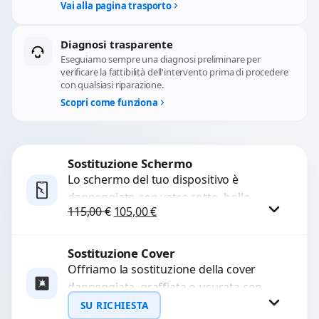
Vai alla pagina trasporto
Diagnosi trasparente
Eseguiamo sempre una diagnosi preliminare per
verificare la fattibilità dell'intervento prima di procedere
con qualsiasi riparazione.
Scopri come funziona
Sostituzione Schermo
Lo schermo del tuo dispositivo è
danneggiato con vetro rotto, bolle,
Il prezzo originale era: 115,00 €.
Il prezzo attuale è: 105,00 €.
115,00
€
105,00
€
macchie, schermo nero o pixel morti?
Sostituiamo schermi completi...
Sostituzione Cover
Procedi
Offriamo la sostituzione della cover
danneggiata, graffiata o usurata con
ricambi di alta qualità e garantiti.
SU RICHIESTA