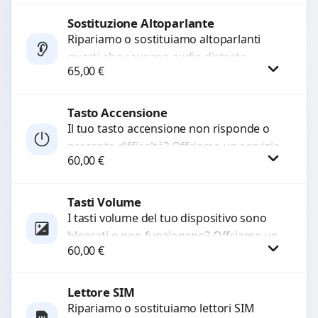
chiamate. Diagnosi accurata e ricambi
di...
Sostituzione Altoparlante
Procedi
Ripariamo o sostituiamo altoparlanti
guasti che causano audio distorto,
65,00
€
basso o assente. Utilizziamo ricambi di
alta qualità garantiti per 3...
Tasto Accensione
Procedi
Il tuo tasto accensione non risponde o
presenta difficoltà? Offriamo un servizio
60,00
€
professionale di riparazione o
sostituzione utilizzando componenti di...
Tasti Volume
Procedi
I tasti volume del tuo dispositivo sono
bloccati o non funzionano? Offriamo un
60,00
€
servizio di riparazione o sostituzione
con ricambi...
Lettore SIM
Procedi
Ripariamo o sostituiamo lettori SIM