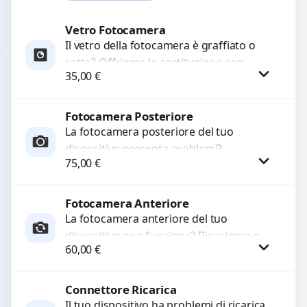
Ripristiniamo l’aspetto estetico e...
Vetro Fotocamera
Richiedi Preventivo
Il vetro della fotocamera è graffiato o
rotto? Offriamo la sostituzione con
WhatsApp
35,00
€
ricambi di alta qualità garantiti per 3
mesi....
Fotocamera Posteriore
Procedi
La fotocamera posteriore del tuo
dispositivo presenta problemi?
75,00
€
Interveniamo per risolvere guasti come
immagini sfocate, messa a fuoco non
funzionante,...
Fotocamera Anteriore
Procedi
La fotocamera anteriore del tuo
dispositivo non funziona? Ripariamo o
60,00
€
sostituiamo fotocamere guaste con
problemi come immagini sfocate, messa
a...
Connettore Ricarica
Procedi
Il tuo dispositivo ha problemi di ricarica