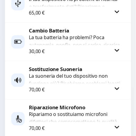
o trasferimento dati? Ripariamo o
65,00
€
sostituiamo connettori di ricarica guasti,
rotti, allentati, danneggiati,...
Cambio Batteria
Procedi
La tua batteria ha problemi? Poca
autonomia, gonfia, non si carica, ricarica
30,00
€
lenta o cicli di ricarica esauriti?
Sostituiamo la...
Sostituzione Suoneria
Procedi
La suoneria del tuo dispositivo non
funziona più? Risolviamo problemi legati
70,00
€
a moduli audio difettosi con interventi
precisi e componenti...
Riparazione Microfono
Procedi
Ripariamo o sostituiamo microfoni
difettosi che compromettono la qualità
70,00
€
audio delle registrazioni o delle