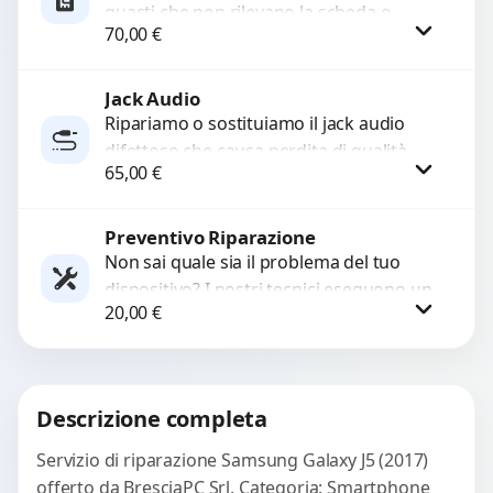
guasti che non rilevano la scheda o
70,00
€
interrompono il segnale. Utilizziamo
ricambi testati e garantiti...
Jack Audio
Procedi
Ripariamo o sostituiamo il jack audio
difettoso che causa perdita di qualità
65,00
€
sonora o impossibilità di collegare cuffie
e accessori....
Preventivo Riparazione
Procedi
Non sai quale sia il problema del tuo
dispositivo? I nostri tecnici eseguono un
20,00
€
check-up completo con strumenti
avanzati per...
Procedi
Descrizione completa
Servizio di riparazione Samsung Galaxy J5 (2017)
offerto da BresciaPC Srl. Categoria: Smartphone