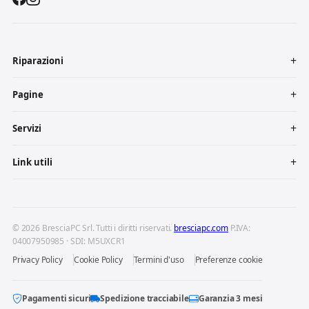
Riparazioni
Pagine
Servizi
Link utili
© 2026 BresciaPC Srl. Tutti i diritti riservati.
bresciapc.com
P.IVA:
04007950985 · SDI: M5UXCR1
Privacy Policy
Cookie Policy
Termini d'uso
Preferenze cookie
Pagamenti sicuri
Spedizione tracciabile
Garanzia 3 mesi