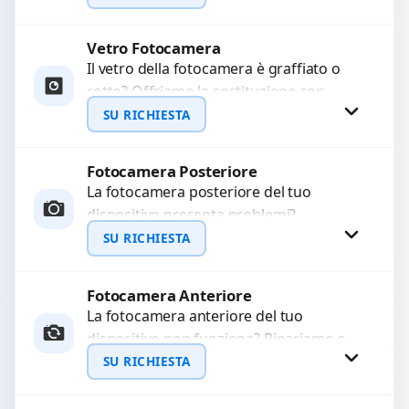
originale. Utilizziamo ricambi di alta
qualità...
Vetro Fotocamera
Richiedi Preventivo
Il vetro della fotocamera è graffiato o
rotto? Offriamo la sostituzione con
WhatsApp
ricambi di alta qualità garantiti per 3
SU RICHIESTA
mesi....
Fotocamera Posteriore
Richiedi Preventivo
La fotocamera posteriore del tuo
dispositivo presenta problemi?
WhatsApp
Interveniamo per risolvere guasti come
SU RICHIESTA
immagini sfocate, messa a fuoco non
funzionante,...
Fotocamera Anteriore
Richiedi Preventivo
La fotocamera anteriore del tuo
dispositivo non funziona? Ripariamo o
WhatsApp
sostituiamo fotocamere guaste con
SU RICHIESTA
problemi come immagini sfocate, messa
a...