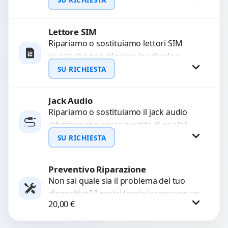
con ricambi...
Lettore SIM
Richiedi Preventivo
Ripariamo o sostituiamo lettori SIM
guasti che non rilevano la scheda o
WhatsApp
interrompono il segnale. Utilizziamo
SU RICHIESTA
ricambi testati e garantiti...
Jack Audio
Richiedi Preventivo
Ripariamo o sostituiamo il jack audio
difettoso che causa perdita di qualità
WhatsApp
sonora o impossibilità di collegare cuffie
SU RICHIESTA
e accessori....
Preventivo Riparazione
Richiedi Preventivo
Non sai quale sia il problema del tuo
dispositivo? I nostri tecnici eseguono un
WhatsApp
20,00
€
check-up completo con strumenti
avanzati per...