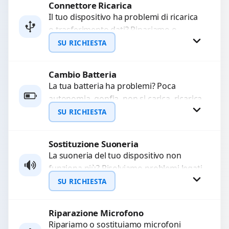
Connettore Ricarica
Richiedi Preventivo
Il tuo dispositivo ha problemi di ricarica
o trasferimento dati? Ripariamo o
WhatsApp
sostituiamo connettori di ricarica guasti,
SU RICHIESTA
rotti, allentati, danneggiati,...
Cambio Batteria
Richiedi Preventivo
La tua batteria ha problemi? Poca
autonomia, gonfia, non si carica, ricarica
WhatsApp
lenta o cicli di ricarica esauriti?
SU RICHIESTA
Sostituiamo la...
Sostituzione Suoneria
Richiedi Preventivo
La suoneria del tuo dispositivo non
funziona più? Risolviamo problemi legati
WhatsApp
a moduli audio difettosi con interventi
SU RICHIESTA
precisi e componenti...
Riparazione Microfono
Richiedi Preventivo
Ripariamo o sostituiamo microfoni