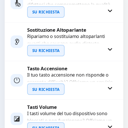
difettosi che compromettono la qualità
WhatsApp
audio delle registrazioni o delle
SU RICHIESTA
chiamate. Diagnosi accurata e ricambi
di...
Sostituzione Altoparlante
Richiedi Preventivo
Ripariamo o sostituiamo altoparlanti
guasti che causano audio distorto,
WhatsApp
basso o assente. Utilizziamo ricambi di
SU RICHIESTA
alta qualità garantiti per 3...
Tasto Accensione
Richiedi Preventivo
Il tuo tasto accensione non risponde o
presenta difficoltà? Offriamo un servizio
WhatsApp
professionale di riparazione o
SU RICHIESTA
sostituzione utilizzando componenti di...
Tasti Volume
Richiedi Preventivo
I tasti volume del tuo dispositivo sono
bloccati o non funzionano? Offriamo un
WhatsApp
servizio di riparazione o sostituzione
SU RICHIESTA