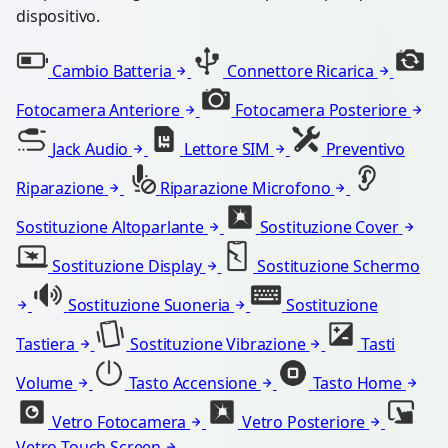
dispositivo.
Cambio Batteria
Connettore Ricarica
Fotocamera Anteriore
Fotocamera Posteriore
Jack Audio
Lettore SIM
Preventivo
Riparazione
Riparazione Microfono
Sostituzione Altoparlante
Sostituzione Cover
Sostituzione Display
Sostituzione Schermo
Sostituzione Suoneria
Sostituzione
Tastiera
Sostituzione Vibrazione
Tasti
Volume
Tasto Accensione
Tasto Home
Vetro Fotocamera
Vetro Posteriore
Vetro Touch Screen