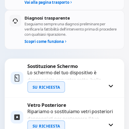
Vai alla pagina trasporto
Diagnosi trasparente
Eseguiamo sempre una diagnosi preliminare per
verificare la fattibilità dell'intervento prima di procedere
con qualsiasi riparazione.
Scopri come funziona
Sostituzione Schermo
Lo schermo del tuo dispositivo è
danneggiato con vetro rotto, bolle,
macchie, schermo nero o pixel morti?
SU RICHIESTA
Sostituiamo schermi completi...
Vetro Posteriore
Richiedi Preventivo
Ripariamo o sostituiamo vetri posteriori
danneggiati per proteggere il tuo
WhatsApp
dispositivo e ripristinare l’estetica
SU RICHIESTA