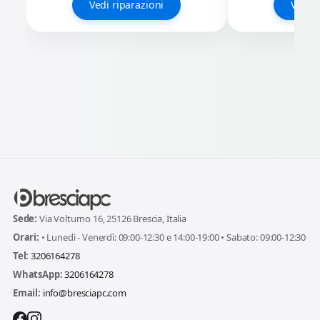
Vedi riparazioni
Vedi r
Sede:
Via Volturno 16, 25126 Brescia, Italia
Orari:
• Lunedì - Venerdì: 09:00-12:30 e 14:00-19:00 • Sabato: 09:00-12:30
Tel:
3206164278
WhatsApp:
3206164278
Email:
info@bresciapc.com