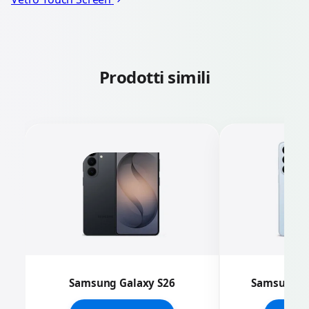
Prodotti simili
Samsung Galaxy S26
Samsung Ga