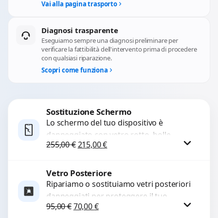
Vai alla pagina trasporto
Diagnosi trasparente
Eseguiamo sempre una diagnosi preliminare per
verificare la fattibilità dell'intervento prima di procedere
con qualsiasi riparazione.
Scopri come funziona
Sostituzione Schermo
Lo schermo del tuo dispositivo è
danneggiato con vetro rotto, bolle,
Il prezzo originale era: 255,00 €.
Il prezzo attuale è: 215,00 €.
255,00
€
215,00
€
macchie, schermo nero o pixel morti?
Sostituiamo schermi completi...
Vetro Posteriore
Procedi
Ripariamo o sostituiamo vetri posteriori
danneggiati per proteggere il tuo
Il prezzo originale era: 95,00 €.
Il prezzo attuale è: 70,00 €.
95,00
€
70,00
€
dispositivo e ripristinare l’estetica