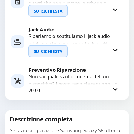
guasti che non rilevano la scheda o
interrompono il segnale. Utilizziamo
SU RICHIESTA
ricambi testati e garantiti...
Jack Audio
Richiedi Preventivo
Ripariamo o sostituiamo il jack audio
difettoso che causa perdita di qualità
WhatsApp
sonora o impossibilità di collegare cuffie
SU RICHIESTA
e accessori....
Preventivo Riparazione
Richiedi Preventivo
Non sai quale sia il problema del tuo
dispositivo? I nostri tecnici eseguono un
WhatsApp
20,00
€
check-up completo con strumenti
avanzati per...
Procedi
Descrizione completa
Servizio di riparazione Samsung Galaxy S8 offerto