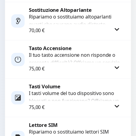
di...
Sostituzione Altoparlante
Richiedi Preventivo
Ripariamo o sostituiamo altoparlanti
guasti che causano audio distorto,
WhatsApp
70,00
€
basso o assente. Utilizziamo ricambi di
alta qualità garantiti per 3...
Tasto Accensione
Procedi
Il tuo tasto accensione non risponde o
presenta difficoltà? Offriamo un servizio
75,00
€
professionale di riparazione o
sostituzione utilizzando componenti di...
Tasti Volume
Procedi
I tasti volume del tuo dispositivo sono
bloccati o non funzionano? Offriamo un
75,00
€
servizio di riparazione o sostituzione
con ricambi...
Lettore SIM
Procedi
Ripariamo o sostituiamo lettori SIM