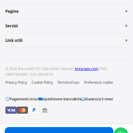
Pagine
Servizi
Link utili
© 2026 BresciaPC Srl. Tutti i diritti riservati.
bresciapc.com
P.IVA:
04007950985 · SDI: M5UXCR1
Privacy Policy
Cookie Policy
Termini d'uso
Preferenze cookie
Pagamenti sicuri
Spedizione tracciabile
Garanzia 3 mesi
BresciaPC S.r.l. è un centro di riparazione indipendente: non è affiliata
né autorizzata dai produttori dei dispositivi riparati. Marchi e loghi