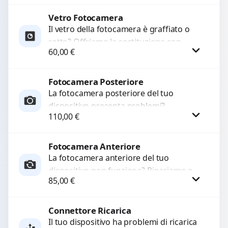
originale. Utilizziamo ricambi di alta
qualità...
Vetro Fotocamera
Procedi
Il vetro della fotocamera è graffiato o
rotto? Offriamo la sostituzione con
60,00
€
ricambi di alta qualità garantiti per 3
mesi....
Fotocamera Posteriore
Procedi
La fotocamera posteriore del tuo
dispositivo presenta problemi?
110,00
€
Interveniamo per risolvere guasti come
immagini sfocate, messa a fuoco non
funzionante,...
Fotocamera Anteriore
Procedi
La fotocamera anteriore del tuo
dispositivo non funziona? Ripariamo o
85,00
€
sostituiamo fotocamere guaste con
problemi come immagini sfocate, messa
a...
Connettore Ricarica
Procedi
Il tuo dispositivo ha problemi di ricarica