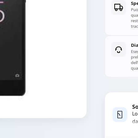
Spe
Puoi
qual
rest
trac
Di
Ese
prel
del
qual
So
Lo
da
bo
pi