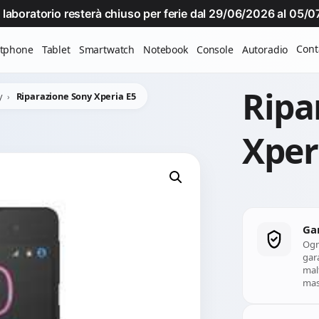
Il laboratorio resterà chiuso per ferie dal 29/06/2026 al 05
Cont
tphone
Tablet
Smartwatch
Notebook
Console
Autoradio
Ripa
y
Riparazione Sony Xperia E5
Xper
Ga
Ogn
gara
mal
mass