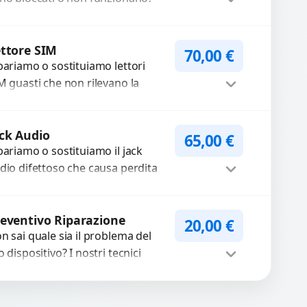
friamo un servizio di
parazione o sostituzione con
Procedi
cambi...
ttore SIM
70,00
€
pariamo o sostituiamo lettori
M guasti che non rilevano la
heda o interrompono il segnale.
ilizziamo ricambi testati e
Procedi
antiti...
ck Audio
65,00
€
pariamo o sostituiamo il jack
dio difettoso che causa perdita
 qualità sonora o impossibilità di
llegare cuffie e accessori....
Procedi
eventivo Riparazione
20,00
€
n sai quale sia il problema del
o dispositivo? I nostri tecnici
eguono un check-up completo
n strumenti avanzati per...
Procedi