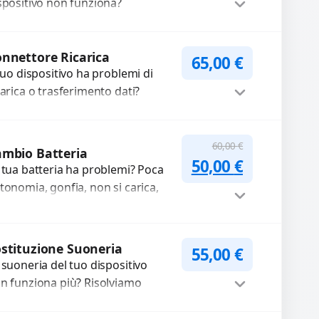
spositivo non funziona?
pariamo o sostituiamo
tocamere guaste con problemi
Procedi
me immagini sfocate, messa a...
nnettore Ricarica
65,00
€
 tuo dispositivo ha problemi di
carica o trasferimento dati?
pariamo o sostituiamo
nnettori di ricarica guasti, rotti,
Procedi
lentati, danneggiati,...
60,00
€
mbio Batteria
Il prezzo original
Il prezzo a
50,00
€
 tua batteria ha problemi? Poca
tonomia, gonfia, non si carica,
carica lenta o cicli di ricarica
auriti? Sostituiamo la...
Procedi
stituzione Suoneria
55,00
€
 suoneria del tuo dispositivo
n funziona più? Risolviamo
oblemi legati a moduli audio
fettosi con interventi precisi e