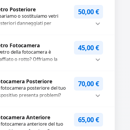
mpleti...
Procedi
tro Posteriore
50,00
€
pariamo o sostituiamo vetri
steriori danneggiati per
oteggere il tuo dispositivo e
pristinare l’estetica originale.
Procedi
ilizziamo ricambi di alta qualità...
etro Fotocamera
45,00
€
 vetro della fotocamera è
affiato o rotto? Offriamo la
stituzione con ricambi di alta
alità garantiti per 3 mesi....
Procedi
tocamera Posteriore
70,00
€
 fotocamera posteriore del tuo
spositivo presenta problemi?
terveniamo per risolvere guasti
me immagini sfocate, messa a
Procedi
oco non funzionante,...
otocamera Anteriore
65,00
€
 fotocamera anteriore del tuo