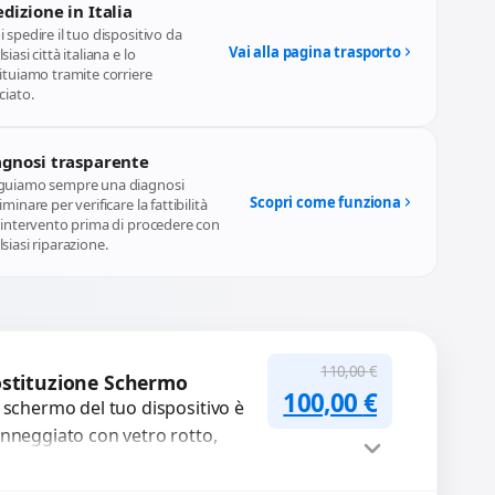
dizione in Italia
 spedire il tuo dispositivo da
Vai alla pagina trasporto
siasi città italiana e lo
ituiamo tramite corriere
ciato.
agnosi trasparente
guiamo sempre una diagnosi
Scopri come funziona
iminare per verificare la fattibilità
l'intervento prima di procedere con
siasi riparazione.
110,00
€
stituzione Schermo
Il prezzo originale
Il prezzo a
100,00
€
 schermo del tuo dispositivo è
nneggiato con vetro rotto,
lle, macchie, schermo nero o
xel morti? Sostituiamo schermi