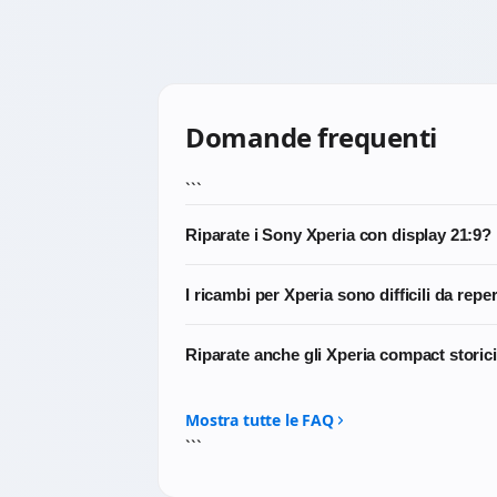
Domande frequenti
```
Riparate i Sony Xperia con display 21:9?
Sì, è una delle riparazioni più richieste su
I ricambi per Xperia sono difficili da repe
massima qualità ottica.
Più rispetto ad altri brand, sì. Sony ha qu
Riparate anche gli Xperia compact storic
approvvigionamento più lunghe (5-7 giorni).
Dipende dal modello specifico. Per i compac
ti diciamo se possiamo intervenire.
Mostra tutte le FAQ
```