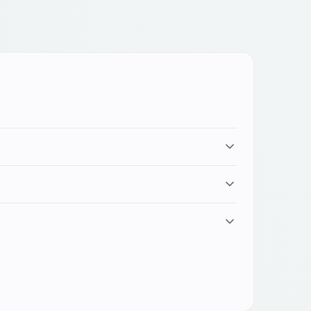
ie 1 ammiraglia richiedono ricambi specifici di
lli possono richiedere tempistiche di
 dei ricambi è limitata. Scrivici il modello esatto e