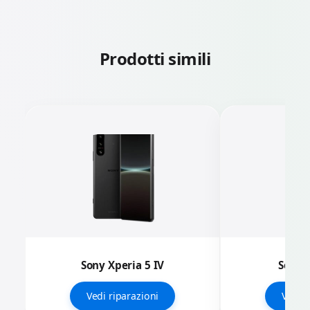
Prodotti simili
Sony Xperia 5 IV
Sony X
Vedi riparazioni
Vedi r