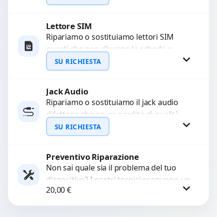
con ricambi...
Lettore SIM
Richiedi Preventivo
Ripariamo o sostituiamo lettori SIM
guasti che non rilevano la scheda o
WhatsApp
interrompono il segnale. Utilizziamo
SU RICHIESTA
ricambi testati e garantiti...
Jack Audio
Richiedi Preventivo
Ripariamo o sostituiamo il jack audio
difettoso che causa perdita di qualità
WhatsApp
sonora o impossibilità di collegare cuffie
SU RICHIESTA
e accessori....
Preventivo Riparazione
Richiedi Preventivo
Non sai quale sia il problema del tuo
dispositivo? I nostri tecnici eseguono un
WhatsApp
20,00
€
check-up completo con strumenti
avanzati per...