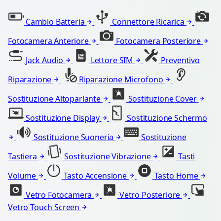
Cambio Batteria
Connettore Ricarica
Fotocamera Anteriore
Fotocamera Posteriore
Jack Audio
Lettore SIM
Preventivo
Riparazione
Riparazione Microfono
Sostituzione Altoparlante
Sostituzione Cover
Sostituzione Display
Sostituzione Schermo
Sostituzione Suoneria
Sostituzione
Tastiera
Sostituzione Vibrazione
Tasti
Volume
Tasto Accensione
Tasto Home
Vetro Fotocamera
Vetro Posteriore
Vetro Touch Screen