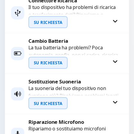
Connettore Ricarica
Richiedi Preventivo
Il tuo dispositivo ha problemi di ricarica
o trasferimento dati? Ripariamo o
WhatsApp
sostituiamo connettori di ricarica guasti,
SU RICHIESTA
rotti, allentati, danneggiati,...
Cambio Batteria
Richiedi Preventivo
La tua batteria ha problemi? Poca
autonomia, gonfia, non si carica, ricarica
WhatsApp
lenta o cicli di ricarica esauriti?
SU RICHIESTA
Sostituiamo la...
Sostituzione Suoneria
Richiedi Preventivo
La suoneria del tuo dispositivo non
funziona più? Risolviamo problemi legati
WhatsApp
a moduli audio difettosi con interventi
SU RICHIESTA
precisi e componenti...
Riparazione Microfono
Richiedi Preventivo
Ripariamo o sostituiamo microfoni