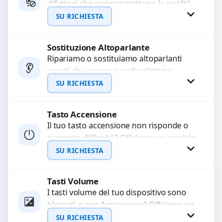
difettosi che compromettono la qualità
WhatsApp
audio delle registrazioni o delle
SU RICHIESTA
chiamate. Diagnosi accurata e ricambi
di...
Sostituzione Altoparlante
Richiedi Preventivo
Ripariamo o sostituiamo altoparlanti
guasti che causano audio distorto,
WhatsApp
basso o assente. Utilizziamo ricambi di
SU RICHIESTA
alta qualità garantiti per 3...
Tasto Accensione
Richiedi Preventivo
Il tuo tasto accensione non risponde o
presenta difficoltà? Offriamo un servizio
WhatsApp
professionale di riparazione o
SU RICHIESTA
sostituzione utilizzando componenti di...
Tasti Volume
Richiedi Preventivo
I tasti volume del tuo dispositivo sono
bloccati o non funzionano? Offriamo un
WhatsApp
servizio di riparazione o sostituzione
SU RICHIESTA