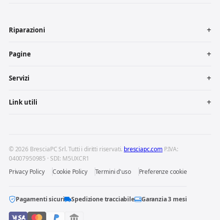
Riparazioni
Pagine
Servizi
Link utili
© 2026 BresciaPC Srl. Tutti i diritti riservati.
bresciapc.com
P.IVA:
04007950985 · SDI: M5UXCR1
Privacy Policy
Cookie Policy
Termini d'uso
Preferenze cookie
Pagamenti sicuri
Spedizione tracciabile
Garanzia 3 mesi