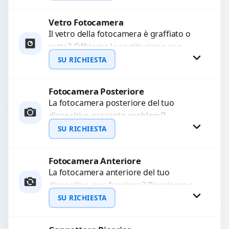
Ripristiniamo l’aspetto estetico e...
Vetro Fotocamera
Richiedi Preventivo
Il vetro della fotocamera è graffiato o
rotto? Offriamo la sostituzione con
WhatsApp
ricambi di alta qualità garantiti per 3
SU RICHIESTA
mesi....
Fotocamera Posteriore
Richiedi Preventivo
La fotocamera posteriore del tuo
dispositivo presenta problemi?
WhatsApp
Interveniamo per risolvere guasti come
SU RICHIESTA
immagini sfocate, messa a fuoco non
funzionante,...
Fotocamera Anteriore
Richiedi Preventivo
La fotocamera anteriore del tuo
dispositivo non funziona? Ripariamo o
WhatsApp
sostituiamo fotocamere guaste con
SU RICHIESTA
problemi come immagini sfocate, messa
a...