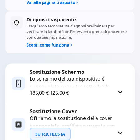
Vai alla pagina trasporto
Diagnosi trasparente
Eseguiamo sempre una diagnosi preliminare per
verificare la fattibilità dell'intervento prima di procedere
con qualsiasi riparazione.
Scopri come funziona
Sostituzione Schermo
Lo schermo del tuo dispositivo è
danneggiato con vetro rotto, bolle,
Il prezzo originale era: 185,00 €.
Il prezzo attuale è: 125,00 €.
185,00
€
125,00
€
macchie, schermo nero o pixel morti?
Sostituiamo schermi completi...
Sostituzione Cover
Procedi
Offriamo la sostituzione della cover
danneggiata, graffiata o usurata con
ricambi di alta qualità e garantiti.
SU RICHIESTA