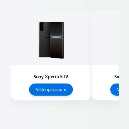
Sony Xperia 5 IV
Sony X
Vedi riparazioni
Vedi r