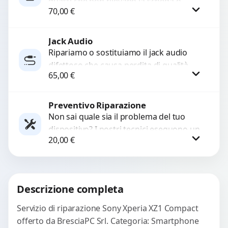
guasti che non rilevano la scheda o
70,00
€
interrompono il segnale. Utilizziamo
ricambi testati e garantiti...
Jack Audio
Procedi
Ripariamo o sostituiamo il jack audio
difettoso che causa perdita di qualità
65,00
€
sonora o impossibilità di collegare cuffie
e accessori....
Preventivo Riparazione
Procedi
Non sai quale sia il problema del tuo
dispositivo? I nostri tecnici eseguono un
20,00
€
check-up completo con strumenti
avanzati per...
Procedi
Descrizione completa
Servizio di riparazione Sony Xperia XZ1 Compact
offerto da BresciaPC Srl. Categoria: Smartphone