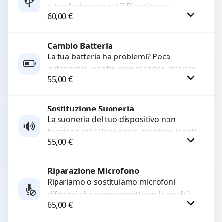
o trasferimento dati? Ripariamo o
60,00
€
sostituiamo connettori di ricarica guasti,
rotti, allentati, danneggiati,...
Cambio Batteria
Procedi
La tua batteria ha problemi? Poca
autonomia, gonfia, non si carica, ricarica
55,00
€
lenta o cicli di ricarica esauriti?
Sostituiamo la...
Sostituzione Suoneria
Procedi
La suoneria del tuo dispositivo non
funziona più? Risolviamo problemi legati
55,00
€
a moduli audio difettosi con interventi
precisi e componenti...
Riparazione Microfono
Procedi
Ripariamo o sostituiamo microfoni
difettosi che compromettono la qualità
65,00
€
audio delle registrazioni o delle
chiamate. Diagnosi accurata e ricambi