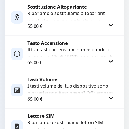
di...
Sostituzione Altoparlante
Procedi
Ripariamo o sostituiamo altoparlanti
guasti che causano audio distorto,
55,00
€
basso o assente. Utilizziamo ricambi di
alta qualità garantiti per 3...
Tasto Accensione
Procedi
Il tuo tasto accensione non risponde o
presenta difficoltà? Offriamo un servizio
65,00
€
professionale di riparazione o
sostituzione utilizzando componenti di...
Tasti Volume
Procedi
I tasti volume del tuo dispositivo sono
bloccati o non funzionano? Offriamo un
65,00
€
servizio di riparazione o sostituzione
con ricambi...
Lettore SIM
Procedi
Ripariamo o sostituiamo lettori SIM