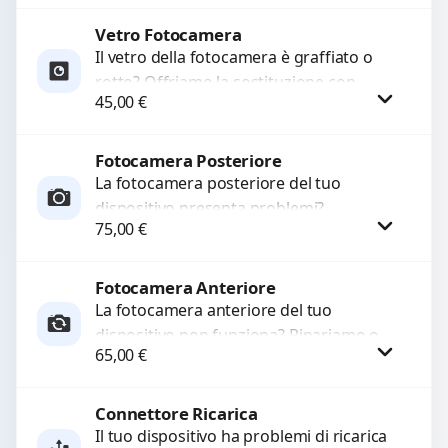
Ripristiniamo l’aspetto estetico e...
Vetro Fotocamera
Procedi
Il vetro della fotocamera è graffiato o
rotto? Offriamo la sostituzione con
45,00
€
ricambi di alta qualità garantiti per 3
mesi....
Fotocamera Posteriore
Procedi
La fotocamera posteriore del tuo
dispositivo presenta problemi?
75,00
€
Interveniamo per risolvere guasti come
immagini sfocate, messa a fuoco non
funzionante,...
Fotocamera Anteriore
Procedi
La fotocamera anteriore del tuo
dispositivo non funziona? Ripariamo o
65,00
€
sostituiamo fotocamere guaste con
problemi come immagini sfocate, messa
a...
Connettore Ricarica
Procedi
Il tuo dispositivo ha problemi di ricarica