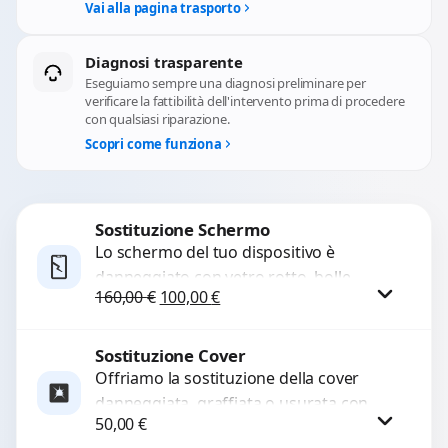
Vai alla pagina trasporto
Diagnosi trasparente
Eseguiamo sempre una diagnosi preliminare per
verificare la fattibilità dell'intervento prima di procedere
con qualsiasi riparazione.
Scopri come funziona
Sostituzione Schermo
Lo schermo del tuo dispositivo è
danneggiato con vetro rotto, bolle,
Il prezzo originale era: 160,00 €.
Il prezzo attuale è: 100,00 €.
160,00
€
100,00
€
macchie, schermo nero o pixel morti?
Sostituiamo schermi completi...
Sostituzione Cover
Procedi
Offriamo la sostituzione della cover
danneggiata, graffiata o usurata con
50,00
€
ricambi di alta qualità e garantiti.