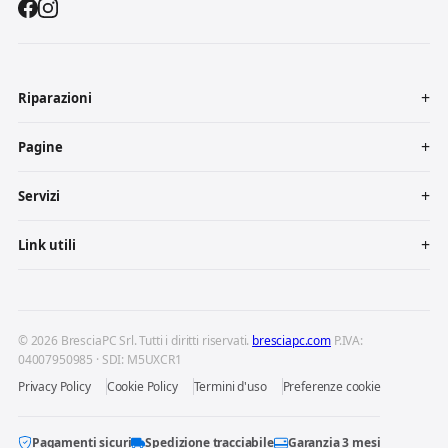
Riparazioni
Pagine
Servizi
Link utili
© 2026 BresciaPC Srl. Tutti i diritti riservati.
bresciapc.com
P.IVA:
04007950985 · SDI: M5UXCR1
Privacy Policy
Cookie Policy
Termini d'uso
Preferenze cookie
Pagamenti sicuri
Spedizione tracciabile
Garanzia 3 mesi