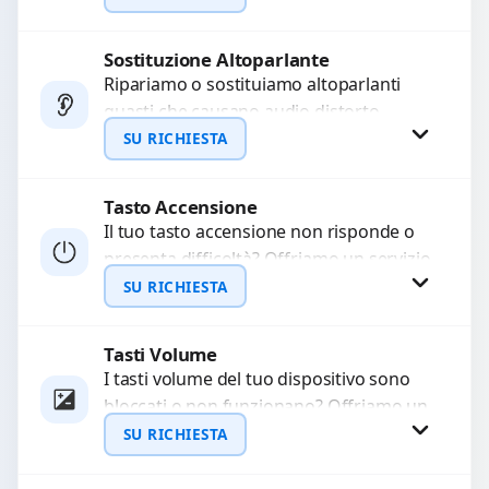
chiamate. Diagnosi accurata e ricambi
di...
Sostituzione Altoparlante
Richiedi Preventivo
Ripariamo o sostituiamo altoparlanti
guasti che causano audio distorto,
WhatsApp
basso o assente. Utilizziamo ricambi di
SU RICHIESTA
alta qualità garantiti per 3...
Tasto Accensione
Richiedi Preventivo
Il tuo tasto accensione non risponde o
presenta difficoltà? Offriamo un servizio
WhatsApp
professionale di riparazione o
SU RICHIESTA
sostituzione utilizzando componenti di...
Tasti Volume
Richiedi Preventivo
I tasti volume del tuo dispositivo sono
bloccati o non funzionano? Offriamo un
WhatsApp
servizio di riparazione o sostituzione
SU RICHIESTA
con ricambi...