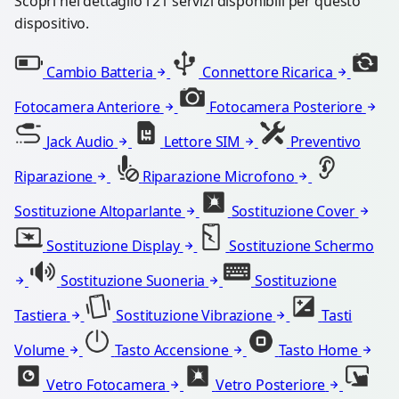
Scopri nel dettaglio i 21 servizi disponibili per questo
dispositivo.
Cambio Batteria
Connettore Ricarica
Fotocamera Anteriore
Fotocamera Posteriore
Jack Audio
Lettore SIM
Preventivo
Riparazione
Riparazione Microfono
Sostituzione Altoparlante
Sostituzione Cover
Sostituzione Display
Sostituzione Schermo
Sostituzione Suoneria
Sostituzione
Tastiera
Sostituzione Vibrazione
Tasti
Volume
Tasto Accensione
Tasto Home
Vetro Fotocamera
Vetro Posteriore