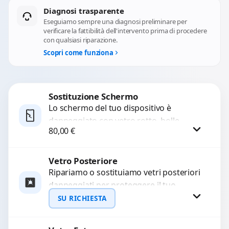
Diagnosi trasparente
Eseguiamo sempre una diagnosi preliminare per
verificare la fattibilità dell'intervento prima di procedere
con qualsiasi riparazione.
Scopri come funziona
Sostituzione Schermo
Lo schermo del tuo dispositivo è
danneggiato con vetro rotto, bolle,
80,00
€
macchie, schermo nero o pixel morti?
Sostituiamo schermi completi...
Vetro Posteriore
Procedi
Ripariamo o sostituiamo vetri posteriori
danneggiati per proteggere il tuo
dispositivo e ripristinare l’estetica
SU RICHIESTA
originale. Utilizziamo ricambi di alta
qualità...