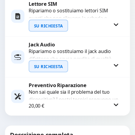
Lettore SIM
Richiedi Preventivo
Ripariamo o sostituiamo lettori SIM
guasti che non rilevano la scheda o
WhatsApp
interrompono il segnale. Utilizziamo
SU RICHIESTA
ricambi testati e garantiti...
Jack Audio
Richiedi Preventivo
Ripariamo o sostituiamo il jack audio
difettoso che causa perdita di qualità
WhatsApp
sonora o impossibilità di collegare cuffie
SU RICHIESTA
e accessori....
Preventivo Riparazione
Richiedi Preventivo
Non sai quale sia il problema del tuo
dispositivo? I nostri tecnici eseguono un
WhatsApp
20,00
€
check-up completo con strumenti
avanzati per...
Procedi
Descrizione completa