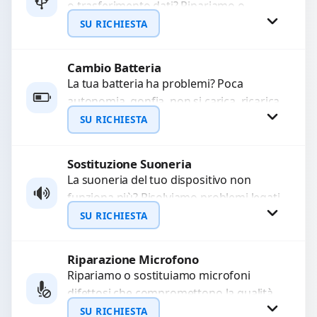
o trasferimento dati? Ripariamo o
WhatsApp
sostituiamo connettori di ricarica guasti,
SU RICHIESTA
rotti, allentati, danneggiati,...
Cambio Batteria
Richiedi Preventivo
La tua batteria ha problemi? Poca
autonomia, gonfia, non si carica, ricarica
WhatsApp
lenta o cicli di ricarica esauriti?
SU RICHIESTA
Sostituiamo la...
Sostituzione Suoneria
Richiedi Preventivo
La suoneria del tuo dispositivo non
funziona più? Risolviamo problemi legati
WhatsApp
a moduli audio difettosi con interventi
SU RICHIESTA
precisi e componenti...
Riparazione Microfono
Richiedi Preventivo
Ripariamo o sostituiamo microfoni
difettosi che compromettono la qualità
WhatsApp
audio delle registrazioni o delle
SU RICHIESTA