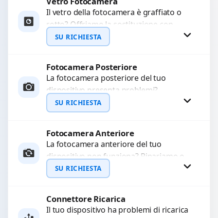
Vetro Fotocamera
Richiedi Preventivo
Il vetro della fotocamera è graffiato o
rotto? Offriamo la sostituzione con
WhatsApp
ricambi di alta qualità garantiti per 3
SU RICHIESTA
mesi....
Fotocamera Posteriore
Richiedi Preventivo
La fotocamera posteriore del tuo
dispositivo presenta problemi?
WhatsApp
Interveniamo per risolvere guasti come
SU RICHIESTA
immagini sfocate, messa a fuoco non
funzionante,...
Fotocamera Anteriore
Richiedi Preventivo
La fotocamera anteriore del tuo
dispositivo non funziona? Ripariamo o
WhatsApp
sostituiamo fotocamere guaste con
SU RICHIESTA
problemi come immagini sfocate, messa
a...
Connettore Ricarica
Richiedi Preventivo
Il tuo dispositivo ha problemi di ricarica