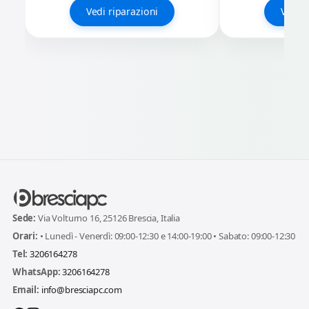
Vedi riparazioni
Vedi r
Sede:
Via Volturno 16, 25126 Brescia, Italia
Orari:
• Lunedì - Venerdì: 09:00-12:30 e 14:00-19:00 • Sabato: 09:00-12:30
Tel:
3206164278
WhatsApp:
3206164278
Email:
info@bresciapc.com