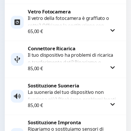
Ripristiniamo l’aspetto estetico e...
Vetro Fotocamera
Richiedi Preventivo
Il vetro della fotocamera è graffiato o
rotto? Offriamo la sostituzione con
WhatsApp
65,00
€
ricambi di alta qualità garantiti per 3
mesi....
Connettore Ricarica
Procedi
Il tuo dispositivo ha problemi di ricarica
o trasferimento dati? Ripariamo o
85,00
€
sostituiamo connettori di ricarica guasti,
rotti, allentati, danneggiati,...
Sostituzione Suoneria
Procedi
La suoneria del tuo dispositivo non
funziona più? Risolviamo problemi legati
85,00
€
a moduli audio difettosi con interventi
precisi e componenti...
Sostituzione Impronta
Procedi
Ripariamo o sostituiamo sensori di