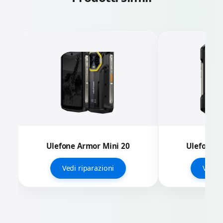
Ulefone Armor Mini 20
Ulefone A
Vedi riparazioni
Vedi r