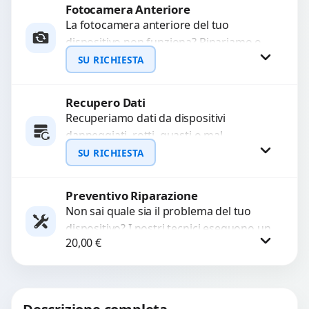
funzionante,...
Fotocamera Anteriore
Richiedi Preventivo
La fotocamera anteriore del tuo
dispositivo non funziona? Ripariamo o
WhatsApp
sostituiamo fotocamere guaste con
SU RICHIESTA
problemi come immagini sfocate, messa
a...
Recupero Dati
Richiedi Preventivo
Recuperiamo dati da dispositivi
danneggiati, rotti, guasti o mal
WhatsApp
funzionanti. Utilizziamo strumenti
SU RICHIESTA
avanzati per recuperare file importanti
in caso di...
Preventivo Riparazione
Richiedi Preventivo
Non sai quale sia il problema del tuo
dispositivo? I nostri tecnici eseguono un
WhatsApp
20,00
€
check-up completo con strumenti
avanzati per...
Procedi