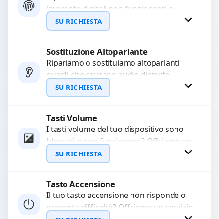
impronte digitali non funzionanti o
difettosi, garantendo la massima
SU RICHIESTA
sicurezza e funzionalità. Utilizziamo
ricambi di...
Sostituzione Altoparlante
Richiedi Preventivo
Ripariamo o sostituiamo altoparlanti
guasti che causano audio distorto,
WhatsApp
basso o assente. Utilizziamo ricambi di
SU RICHIESTA
alta qualità garantiti per 3...
Tasti Volume
Richiedi Preventivo
I tasti volume del tuo dispositivo sono
bloccati o non funzionano? Offriamo un
WhatsApp
servizio di riparazione o sostituzione
SU RICHIESTA
con ricambi...
Tasto Accensione
Richiedi Preventivo
Il tuo tasto accensione non risponde o
presenta difficoltà? Offriamo un servizio
WhatsApp