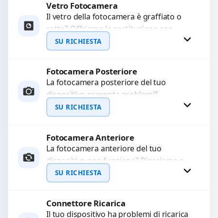
Vetro Fotocamera
Richiedi Preventivo
Il vetro della fotocamera è graffiato o
rotto? Offriamo la sostituzione con
WhatsApp
ricambi di alta qualità garantiti per 3
SU RICHIESTA
mesi....
Fotocamera Posteriore
Richiedi Preventivo
La fotocamera posteriore del tuo
dispositivo presenta problemi?
WhatsApp
Interveniamo per risolvere guasti come
SU RICHIESTA
immagini sfocate, messa a fuoco non
funzionante,...
Fotocamera Anteriore
Richiedi Preventivo
La fotocamera anteriore del tuo
dispositivo non funziona? Ripariamo o
WhatsApp
sostituiamo fotocamere guaste con
SU RICHIESTA
problemi come immagini sfocate, messa
a...
Connettore Ricarica
Richiedi Preventivo
Il tuo dispositivo ha problemi di ricarica