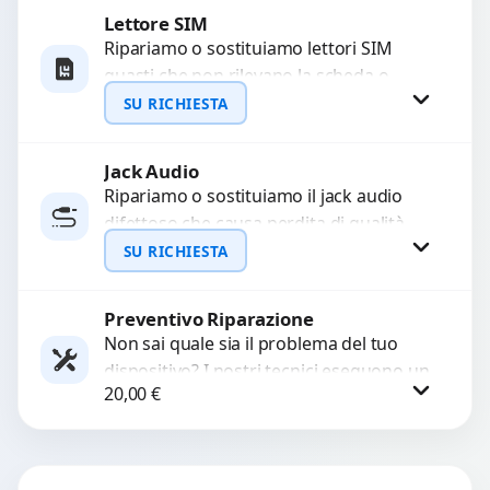
Lettore SIM
Richiedi Preventivo
Ripariamo o sostituiamo lettori SIM
guasti che non rilevano la scheda o
WhatsApp
interrompono il segnale. Utilizziamo
SU RICHIESTA
ricambi testati e garantiti...
Jack Audio
Richiedi Preventivo
Ripariamo o sostituiamo il jack audio
difettoso che causa perdita di qualità
WhatsApp
sonora o impossibilità di collegare cuffie
SU RICHIESTA
e accessori....
Preventivo Riparazione
Richiedi Preventivo
Non sai quale sia il problema del tuo
dispositivo? I nostri tecnici eseguono un
WhatsApp
20,00
€
check-up completo con strumenti
avanzati per...
Procedi