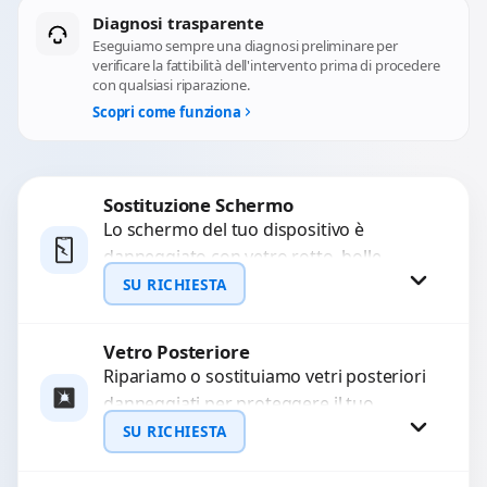
Diagnosi trasparente
Eseguiamo sempre una diagnosi preliminare per
verificare la fattibilità dell'intervento prima di procedere
con qualsiasi riparazione.
Scopri come funziona
Sostituzione Schermo
Lo schermo del tuo dispositivo è
danneggiato con vetro rotto, bolle,
macchie, schermo nero o pixel morti?
SU RICHIESTA
Sostituiamo schermi completi...
Vetro Posteriore
Richiedi Preventivo
Ripariamo o sostituiamo vetri posteriori
danneggiati per proteggere il tuo
WhatsApp
dispositivo e ripristinare l’estetica
SU RICHIESTA
originale. Utilizziamo ricambi di alta
qualità...