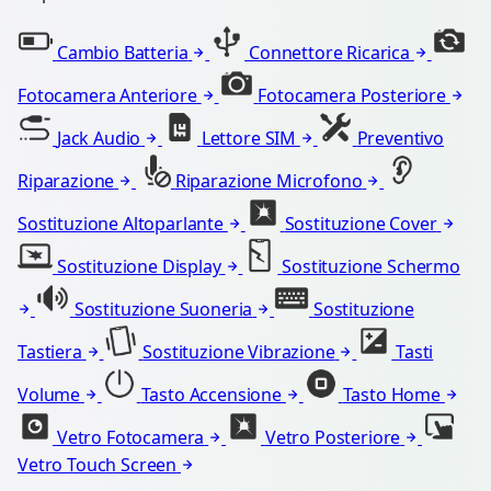
Cambio Batteria
Connettore Ricarica
Fotocamera Anteriore
Fotocamera Posteriore
Jack Audio
Lettore SIM
Preventivo
Riparazione
Riparazione Microfono
Sostituzione Altoparlante
Sostituzione Cover
Sostituzione Display
Sostituzione Schermo
Sostituzione Suoneria
Sostituzione
Tastiera
Sostituzione Vibrazione
Tasti
Volume
Tasto Accensione
Tasto Home
Vetro Fotocamera
Vetro Posteriore
Vetro Touch Screen