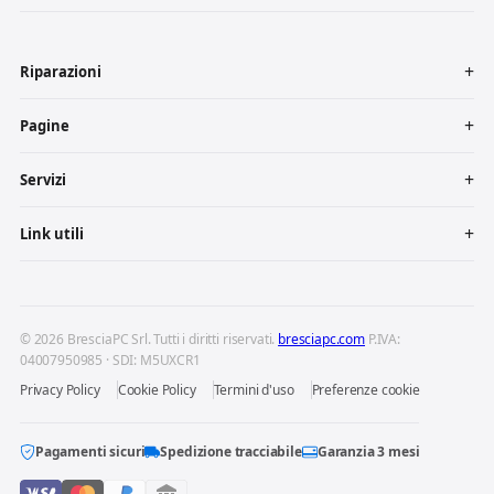
Riparazioni
Pagine
Servizi
Link utili
© 2026 BresciaPC Srl. Tutti i diritti riservati.
bresciapc.com
P.IVA:
04007950985 · SDI: M5UXCR1
Privacy Policy
Cookie Policy
Termini d'uso
Preferenze cookie
Pagamenti sicuri
Spedizione tracciabile
Garanzia 3 mesi