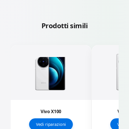
Prodotti simili
Vivo X100
Vivo 
Vedi riparazioni
Vedi r