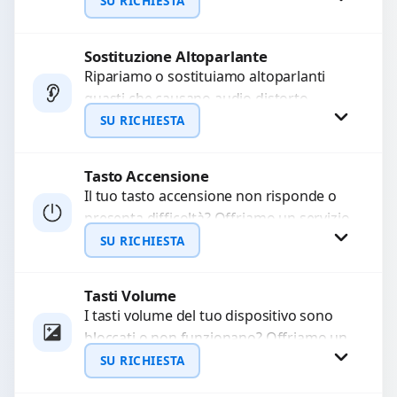
audio delle registrazioni o delle
SU RICHIESTA
chiamate. Diagnosi accurata e ricambi
di...
Sostituzione Altoparlante
Richiedi Preventivo
Ripariamo o sostituiamo altoparlanti
guasti che causano audio distorto,
WhatsApp
basso o assente. Utilizziamo ricambi di
SU RICHIESTA
alta qualità garantiti per 3...
Tasto Accensione
Richiedi Preventivo
Il tuo tasto accensione non risponde o
presenta difficoltà? Offriamo un servizio
WhatsApp
professionale di riparazione o
SU RICHIESTA
sostituzione utilizzando componenti di...
Tasti Volume
Richiedi Preventivo
I tasti volume del tuo dispositivo sono
bloccati o non funzionano? Offriamo un
WhatsApp
servizio di riparazione o sostituzione
SU RICHIESTA
con ricambi...