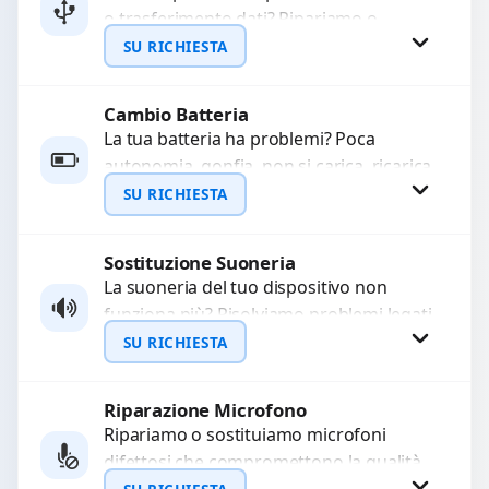
o trasferimento dati? Ripariamo o
WhatsApp
sostituiamo connettori di ricarica guasti,
SU RICHIESTA
rotti, allentati, danneggiati,...
Cambio Batteria
Richiedi Preventivo
La tua batteria ha problemi? Poca
autonomia, gonfia, non si carica, ricarica
WhatsApp
lenta o cicli di ricarica esauriti?
SU RICHIESTA
Sostituiamo la...
Sostituzione Suoneria
Richiedi Preventivo
La suoneria del tuo dispositivo non
funziona più? Risolviamo problemi legati
WhatsApp
a moduli audio difettosi con interventi
SU RICHIESTA
precisi e componenti...
Riparazione Microfono
Richiedi Preventivo
Ripariamo o sostituiamo microfoni
difettosi che compromettono la qualità
WhatsApp