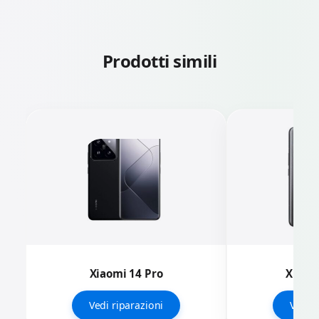
Prodotti simili
Xiaomi 14 Pro
Xiaomi
Vedi riparazioni
Vedi r