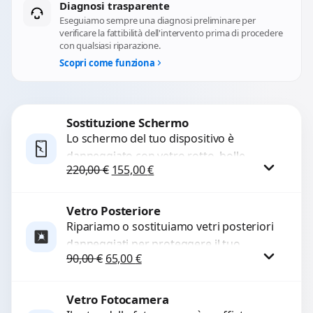
Diagnosi trasparente
Eseguiamo sempre una diagnosi preliminare per
verificare la fattibilità dell'intervento prima di procedere
con qualsiasi riparazione.
Scopri come funziona
Sostituzione Schermo
Lo schermo del tuo dispositivo è
danneggiato con vetro rotto, bolle,
Il prezzo originale era: 220,00 €.
Il prezzo attuale è: 155,00 €.
220,00
€
155,00
€
macchie, schermo nero o pixel morti?
Sostituiamo schermi completi...
Vetro Posteriore
Procedi
Ripariamo o sostituiamo vetri posteriori
danneggiati per proteggere il tuo
Il prezzo originale era: 90,00 €.
Il prezzo attuale è: 65,00 €.
90,00
€
65,00
€
dispositivo e ripristinare l’estetica
originale. Utilizziamo ricambi di alta
qualità...
Vetro Fotocamera
Procedi