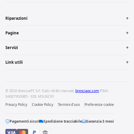
Riparazioni
Pagine
Servizi
Link utili
© 2026 BresciaPC Srl. Tutti i diritti riservati.
bresciapc.com
P.IVA:
04007950985 · SDI: M5UXCR1
Privacy Policy
Cookie Policy
Termini d'uso
Preferenze cookie
Pagamenti sicuri
Spedizione tracciabile
Garanzia 3 mesi