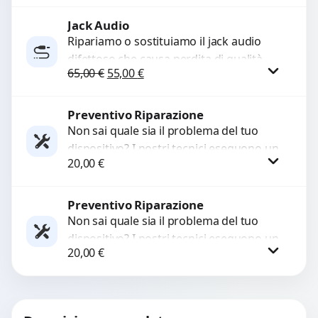
Jack Audio
Richiedi Preventivo
Ripariamo o sostituiamo il jack audio
difettoso che causa perdita di qualità
WhatsApp
Il prezzo originale era: 65,00 €.
Il prezzo attuale è: 55,00 €.
65,00
€
55,00
€
sonora o impossibilità di collegare cuffie
e accessori....
Preventivo Riparazione
Procedi
Non sai quale sia il problema del tuo
dispositivo? I nostri tecnici eseguono un
20,00
€
check-up completo con strumenti
avanzati per...
Preventivo Riparazione
Procedi
Non sai quale sia il problema del tuo
dispositivo? I nostri tecnici eseguono un
20,00
€
check-up completo con strumenti
avanzati per...
Procedi