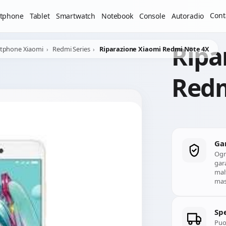
Il laboratorio resterà chiuso per ferie dal 29/06/2026 al 05
Cont
tphone
Tablet
Smartwatch
Notebook
Console
Autoradio
Ripa
rtphone Xiaomi
Redmi Series
Riparazione Xiaomi Redmi Note 4X
Redm
Ga
Ogn
gara
mal
mass
Spe
Puoi