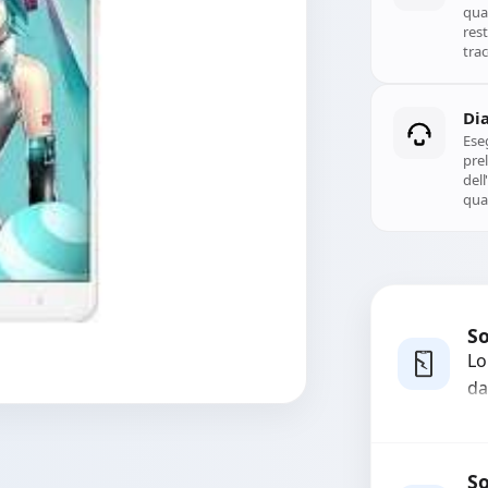
qual
rest
trac
Di
Ese
prel
del
qual
So
Lo
da
bo
pi
co
So