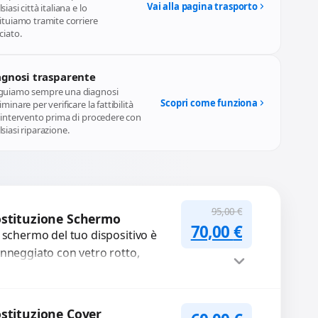
Vai alla pagina trasporto
siasi città italiana e lo
ituiamo tramite corriere
ciato.
agnosi trasparente
guiamo sempre una diagnosi
Scopri come funziona
iminare per verificare la fattibilità
l'intervento prima di procedere con
siasi riparazione.
95,00
€
stituzione Schermo
Il prezzo original
Il prezzo a
70,00
€
 schermo del tuo dispositivo è
nneggiato con vetro rotto,
lle, macchie, schermo nero o
xel morti? Sostituiamo schermi
mpleti...
Procedi
stituzione Cover