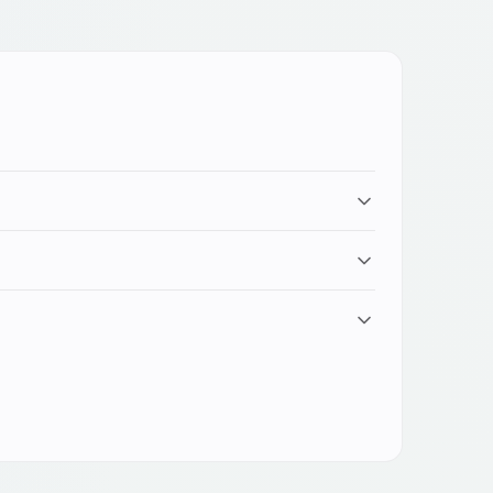
rafici di grandi dimensioni e moduli ottici Leica
engono inalterate le prestazioni del dispositivo.
spesso diversi: vai nelle rispettive sezioni del