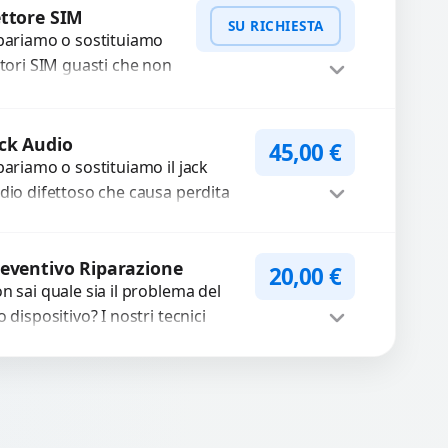
Procedi
cambi...
ttore SIM
SU RICHIESTA
pariamo o sostituiamo
ttori SIM guasti che non
levano la scheda o
terrompono il segnale.
WhatsApp
iedi Preventivo
ilizziamo ricambi testati
ck Audio
45,00
€
arantiti...
pariamo o sostituiamo il jack
dio difettoso che causa perdita
 qualità sonora o impossibilità di
llegare cuffie e accessori....
Procedi
eventivo Riparazione
20,00
€
n sai quale sia il problema del
o dispositivo? I nostri tecnici
eguono un check-up completo
n strumenti avanzati per...
Procedi