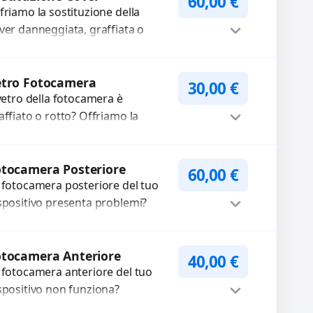
60,00
€
friamo la sostituzione della
ver danneggiata, graffiata o
urata con ricambi di alta qualità
garantiti. Ripristiniamo l’aspetto
Procedi
tetico e...
etro Fotocamera
30,00
€
 vetro della fotocamera è
affiato o rotto? Offriamo la
stituzione con ricambi di alta
alità garantiti per 3 mesi....
Procedi
tocamera Posteriore
60,00
€
 fotocamera posteriore del tuo
spositivo presenta problemi?
terveniamo per risolvere guasti
me immagini sfocate, messa a
Procedi
oco non funzionante,...
otocamera Anteriore
40,00
€
 fotocamera anteriore del tuo
spositivo non funziona?
pariamo o sostituiamo