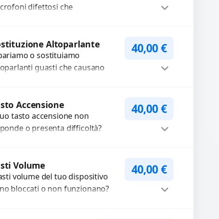
crofoni difettosi che
mpromettono la qualità audio
lle registrazioni o delle
Procedi
iamate. Diagnosi accurata e
stituzione Altoparlante
40,00
€
pariamo o sostituiamo
cambi di...
toparlanti guasti che causano
dio distorto, basso o assente.
ilizziamo ricambi di alta qualità
Procedi
rantiti per 3...
sto Accensione
40,00
€
 tuo tasto accensione non
sponde o presenta difficoltà?
friamo un servizio
ofessionale di riparazione o
Procedi
stituzione utilizzando
sti Volume
40,00
€
tasti volume del tuo dispositivo
mponenti di...
no bloccati o non funzionano?
friamo un servizio di
parazione o sostituzione con