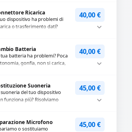
tocamere guaste con problemi
Procedi
me immagini sfocate, messa a...
nnettore Ricarica
40,00
€
 tuo dispositivo ha problemi di
carica o trasferimento dati?
pariamo o sostituiamo
nnettori di ricarica guasti, rotti,
Procedi
lentati, danneggiati,...
mbio Batteria
40,00
€
 tua batteria ha problemi? Poca
tonomia, gonfia, non si carica,
carica lenta o cicli di ricarica
auriti? Sostituiamo la...
Procedi
stituzione Suoneria
45,00
€
 suoneria del tuo dispositivo
n funziona più? Risolviamo
oblemi legati a moduli audio
fettosi con interventi precisi e
Procedi
mponenti...
parazione Microfono
45,00
€
pariamo o sostituiamo