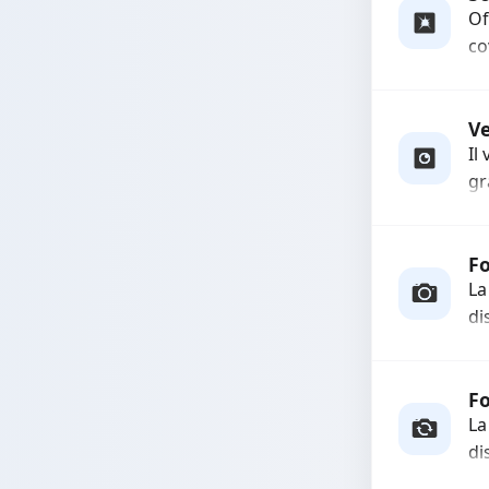
Of
co
us
e 
es
V
Il
gr
so
qu
Fo
La
di
In
co
fu
F
La
di
Ri