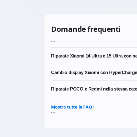
Domande frequenti
```
Riparate Xiaomi 14 Ultra e 15 Ultra con s
Sì, lavoriamo regolarmente sui top di gamm
Cambio display Xiaomi con HyperCharge: 
complessi: in caso di danno a una delle fo
Sì. I display di massima qualità che utiliz
Riparate POCO e Redmi nella stessa cat
No, abbiamo categorie dedicate. POCO e Re
sito.
Mostra tutte le FAQ
```