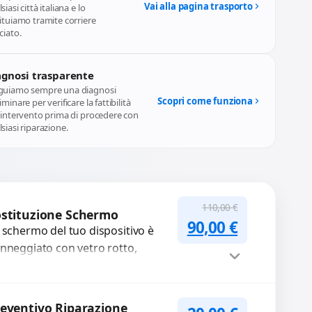
Vai alla pagina trasporto
siasi città italiana e lo
ituiamo tramite corriere
ciato.
agnosi trasparente
guiamo sempre una diagnosi
Scopri come funziona
iminare per verificare la fattibilità
l'intervento prima di procedere con
siasi riparazione.
110,00
€
stituzione Schermo
Il prezzo original
Il prezzo a
90,00
€
 schermo del tuo dispositivo è
nneggiato con vetro rotto,
lle, macchie, schermo nero o
xel morti? Sostituiamo schermi
mpleti...
Procedi
eventivo Riparazione