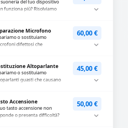
 suoneria del tuo dispositivo
n funziona più? Risolviamo
oblemi legati a moduli audio
fettosi con interventi precisi e
Procedi
mponenti...
parazione Microfono
60,00
€
pariamo o sostituiamo
crofoni difettosi che
mpromettono la qualità audio
lle registrazioni o delle
Procedi
iamate. Diagnosi accurata e
stituzione Altoparlante
45,00
€
pariamo o sostituiamo
cambi di...
toparlanti guasti che causano
dio distorto, basso o assente.
ilizziamo ricambi di alta qualità
Procedi
rantiti per 3...
sto Accensione
50,00
€
 tuo tasto accensione non
sponde o presenta difficoltà?
friamo un servizio