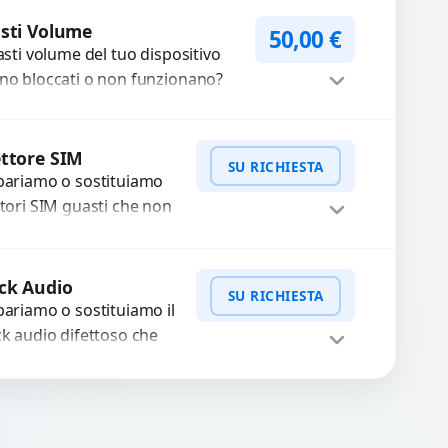
ofessionale di riparazione o
Procedi
stituzione utilizzando
sti Volume
50,00
€
tasti volume del tuo dispositivo
mponenti di...
no bloccati o non funzionano?
friamo un servizio di
parazione o sostituzione con
Procedi
cambi...
ttore SIM
SU RICHIESTA
pariamo o sostituiamo
ttori SIM guasti che non
levano la scheda o
terrompono il segnale.
WhatsApp
iedi Preventivo
ilizziamo ricambi testati
ck Audio
SU RICHIESTA
arantiti...
pariamo o sostituiamo il
ck audio difettoso che
usa perdita di qualità
nora o impossibilità di
WhatsApp
iedi Preventivo
llegare cuffie e
cessori....