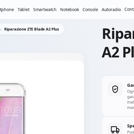
Il laboratorio resterà chiuso per ferie dal 29/06/2026 al 05
Cont
tphone
Tablet
Smartwatch
Notebook
Console
Autoradio
Ripa
Riparazione ZTE Blade A2 Plus
A2 P
Ga
Ogn
gara
mal
mass
Spe
Puoi