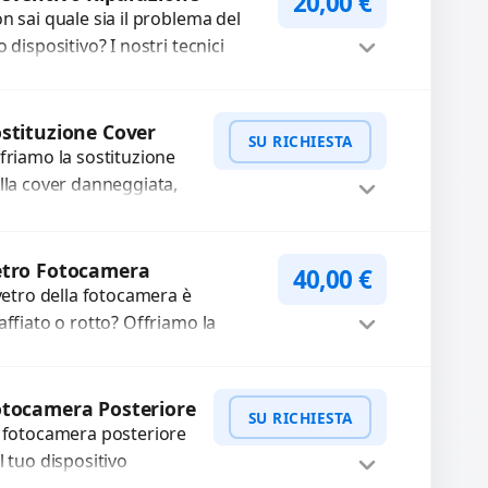
20,00
€
n sai quale sia il problema del
o dispositivo? I nostri tecnici
eguono un check-up completo
n strumenti avanzati per...
Procedi
stituzione Cover
SU RICHIESTA
friamo la sostituzione
lla cover danneggiata,
affiata o usurata con
cambi di alta qualità e
WhatsApp
iedi Preventivo
rantiti. Ripristiniamo
etro Fotocamera
40,00
€
aspetto estetico e...
 vetro della fotocamera è
affiato o rotto? Offriamo la
stituzione con ricambi di alta
alità garantiti per 3 mesi....
Procedi
tocamera Posteriore
SU RICHIESTA
 fotocamera posteriore
l tuo dispositivo
esenta problemi?