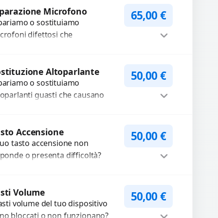
Procedi
mponenti...
parazione Microfono
65,00
€
pariamo o sostituiamo
crofoni difettosi che
mpromettono la qualità audio
lle registrazioni o delle
Procedi
iamate. Diagnosi accurata e
stituzione Altoparlante
50,00
€
pariamo o sostituiamo
cambi di...
toparlanti guasti che causano
dio distorto, basso o assente.
ilizziamo ricambi di alta qualità
Procedi
rantiti per 3...
sto Accensione
50,00
€
 tuo tasto accensione non
sponde o presenta difficoltà?
friamo un servizio
ofessionale di riparazione o
Procedi
stituzione utilizzando
sti Volume
50,00
€
tasti volume del tuo dispositivo
mponenti di...
no bloccati o non funzionano?