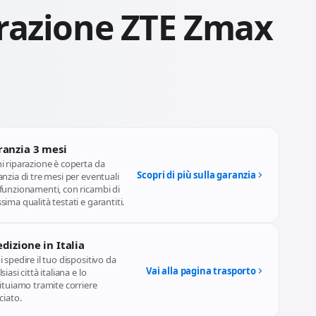
razione ZTE Zmax
ranzia 3 mesi
i riparazione è coperta da
Scopri di più sulla garanzia
nzia di tre mesi per eventuali
funzionamenti, con ricambi di
ima qualità testati e garantiti.
dizione in Italia
 spedire il tuo dispositivo da
Vai alla pagina trasporto
siasi città italiana e lo
ituiamo tramite corriere
ciato.