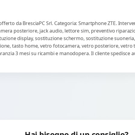
offerto da BresciaPC Srl. Categoria: Smartphone ZTE. Interven
amera posteriore, jack audio, lettore sim, preventivo riparaz
ituzione display, sostituzione schermo, sostituzione suoneria,
sione, tasto home, vetro fotocamera, vetro posteriore, vetro
 Garanzia 3 mesi su ricambi e manodopera. Il cliente spedisce
Hai bisogno di un consiglio?