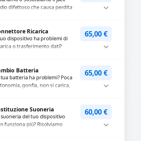
dio difettoso che causa perdita
 qualità sonora o impossibilità di
llegare cuffie e accessori....
Procedi
nnettore Ricarica
65,00
€
 tuo dispositivo ha problemi di
carica o trasferimento dati?
pariamo o sostituiamo
nnettori di ricarica guasti, rotti,
Procedi
lentati, danneggiati,...
mbio Batteria
65,00
€
 tua batteria ha problemi? Poca
tonomia, gonfia, non si carica,
carica lenta o cicli di ricarica
auriti? Sostituiamo la...
Procedi
stituzione Suoneria
60,00
€
 suoneria del tuo dispositivo
n funziona più? Risolviamo
oblemi legati a moduli audio
fettosi con interventi precisi e