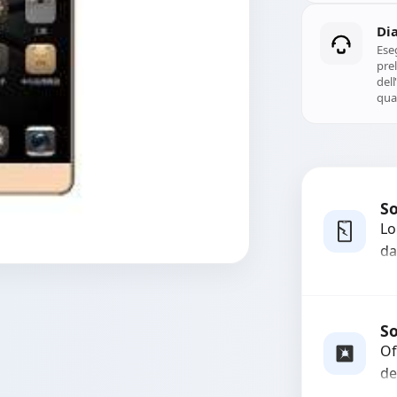
Di
Ese
prel
del
qual
So
Lo
da
bo
pi
co
So
Of
de
gr