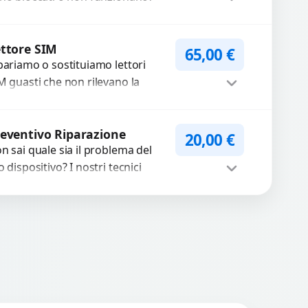
friamo un servizio di
parazione o sostituzione con
Procedi
cambi...
ttore SIM
65,00
€
pariamo o sostituiamo lettori
M guasti che non rilevano la
heda o interrompono il segnale.
ilizziamo ricambi testati e
Procedi
antiti...
eventivo Riparazione
20,00
€
n sai quale sia il problema del
o dispositivo? I nostri tecnici
eguono un check-up completo
n strumenti avanzati per...
Procedi