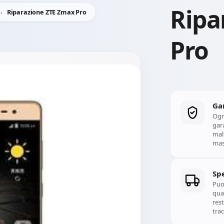
Ripa
Riparazione ZTE Zmax Pro
Pro
Ga
Ogn
gara
mal
mass
Spe
Puoi
qual
rest
trac