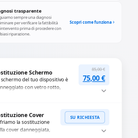
agnosi trasparente
guiamo sempre una diagnosi
Scopri come funziona
iminare per verificare la fattibilità
l'intervento prima di procedere con
siasi riparazione.
85,00
€
stituzione Schermo
Il prezzo original
Il prezzo a
75,00
€
 schermo del tuo dispositivo è
nneggiato con vetro rotto,
lle, macchie, schermo nero o
xel morti? Sostituiamo schermi
mpleti...
Procedi
stituzione Cover
SU RICHIESTA
friamo la sostituzione
lla cover danneggiata,
affiata o usurata con