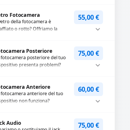
cambi di alta qualità e
WhatsApp
iedi Preventivo
rantiti. Ripristiniamo
etro Fotocamera
55,00
€
aspetto estetico e...
 vetro della fotocamera è
affiato o rotto? Offriamo la
stituzione con ricambi di alta
alità garantiti per 3 mesi....
Procedi
tocamera Posteriore
75,00
€
 fotocamera posteriore del tuo
spositivo presenta problemi?
terveniamo per risolvere guasti
me immagini sfocate, messa a
Procedi
oco non funzionante,...
otocamera Anteriore
60,00
€
 fotocamera anteriore del tuo
spositivo non funziona?
pariamo o sostituiamo
tocamere guaste con problemi
Procedi
me immagini sfocate, messa a...
ck Audio
75,00
€
pariamo o sostituiamo il jack