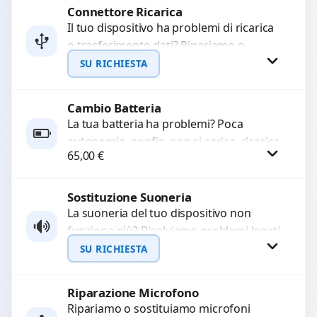
Connettore Ricarica
Richiedi Preventivo
Il tuo dispositivo ha problemi di ricarica
o trasferimento dati? Ripariamo o
WhatsApp
sostituiamo connettori di ricarica guasti,
SU RICHIESTA
rotti, allentati, danneggiati,...
Cambio Batteria
Richiedi Preventivo
La tua batteria ha problemi? Poca
autonomia, gonfia, non si carica, ricarica
WhatsApp
65,00
€
lenta o cicli di ricarica esauriti?
Sostituiamo la...
Sostituzione Suoneria
Procedi
La suoneria del tuo dispositivo non
funziona più? Risolviamo problemi legati
a moduli audio difettosi con interventi
SU RICHIESTA
precisi e componenti...
Riparazione Microfono
Richiedi Preventivo
Ripariamo o sostituiamo microfoni