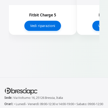
Fitbit Charge 5
Fitbi
Vedi riparazioni
Vedi r
Sede:
Via Volturno 16, 25126 Brescia, Italia
Orari:
• Lunedì - Venerdì: 09:00-12:30 e 14:00-19:00 • Sabato: 09:00-12:30