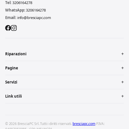
Tel:
3206164278
WhatsApp:
3206164278
Email:
info@bresciapc.com
Riparazioni
Pagine
Servizi
Link utili
© 2026 BresciaPC Srl. Tutti i diritti riservati.
bresciapc.com
P.IVA: