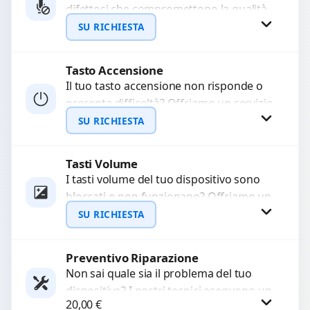
difettosi che compromettono la qualità
WhatsApp
audio delle registrazioni o delle
SU RICHIESTA
chiamate. Diagnosi accurata e ricambi
di...
Tasto Accensione
Richiedi Preventivo
Il tuo tasto accensione non risponde o
presenta difficoltà? Offriamo un servizio
WhatsApp
professionale di riparazione o
SU RICHIESTA
sostituzione utilizzando componenti di...
Tasti Volume
Richiedi Preventivo
I tasti volume del tuo dispositivo sono
bloccati o non funzionano? Offriamo un
WhatsApp
servizio di riparazione o sostituzione
SU RICHIESTA
con ricambi...
Preventivo Riparazione
Richiedi Preventivo
Non sai quale sia il problema del tuo
dispositivo? I nostri tecnici eseguono un
WhatsApp
20,00
€
check-up completo con strumenti