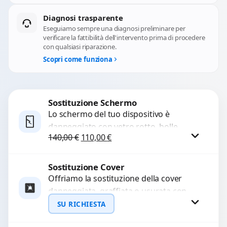
Diagnosi trasparente
Eseguiamo sempre una diagnosi preliminare per
verificare la fattibilità dell'intervento prima di procedere
con qualsiasi riparazione.
Scopri come funziona
Sostituzione Schermo
Lo schermo del tuo dispositivo è
danneggiato con vetro rotto, bolle,
Il prezzo originale era: 140,00 €.
Il prezzo attuale è: 110,00 €.
140,00
€
110,00
€
macchie, schermo nero o pixel morti?
Sostituiamo schermi completi...
Sostituzione Cover
Procedi
Offriamo la sostituzione della cover
danneggiata, graffiata o usurata con
ricambi di alta qualità e garantiti.
SU RICHIESTA
Ripristiniamo l’aspetto estetico e...