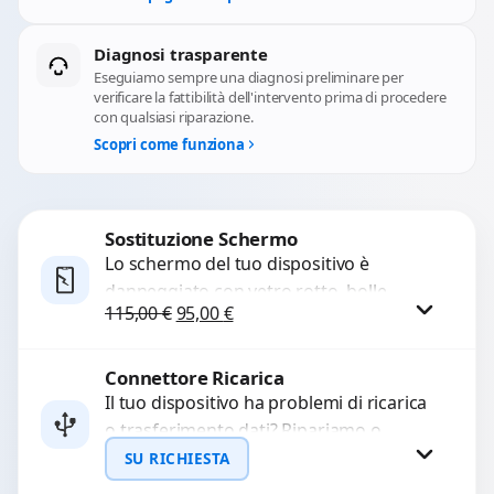
Diagnosi trasparente
Eseguiamo sempre una diagnosi preliminare per
verificare la fattibilità dell'intervento prima di procedere
con qualsiasi riparazione.
Scopri come funziona
Sostituzione Schermo
Lo schermo del tuo dispositivo è
danneggiato con vetro rotto, bolle,
Il prezzo originale era: 115,00 €.
Il prezzo attuale è: 95,00 €.
115,00
€
95,00
€
macchie, schermo nero o pixel morti?
Sostituiamo schermi completi...
Connettore Ricarica
Procedi
Il tuo dispositivo ha problemi di ricarica
o trasferimento dati? Ripariamo o
sostituiamo connettori di ricarica guasti,
SU RICHIESTA
rotti, allentati, danneggiati,...