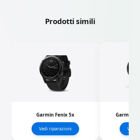
Prodotti simili
Garmin Fenix 5x
Garmin epi
Vedi riparazioni
Vedi r