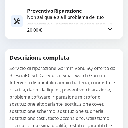
per ripristinare prestazioni ottimali.
Risolviamo problemi...
Preventivo Riparazione
Procedi
Non sai quale sia il problema del tuo
dispositivo? I nostri tecnici eseguono un
20,00
€
check-up completo con strumenti
avanzati per...
Procedi
Descrizione completa
Servizio di riparazione Garmin Venu SQ offerto da
BresciaPC Srl. Categoria: Smartwatch Garmin.
Interventi disponibili: cambio batteria, connettore
ricarica, danni da liquidi, preventivo riparazione,
problema software, riparazione microfono,
sostituzione altoparlante, sostituzione cover,
sostituzione schermo, sostituzione suoneria,
sostituzione tasti, tasto accensione. Utilizziamo
ricambi di massima qualità, testati e garantiti tre