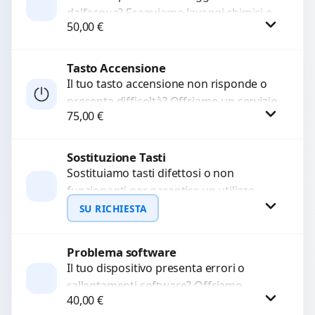
dall’acqua? Eseguiamo lavaggi chimici e
WhatsApp
50,00
€
pulizia agli ultrasuoni per rimuovere
ossidazioni, ripristinare i circuiti e
recuperare...
Tasto Accensione
Procedi
Il tuo tasto accensione non risponde o
presenta difficoltà? Offriamo un servizio
75,00
€
professionale di riparazione o
sostituzione utilizzando componenti di...
Sostituzione Tasti
Procedi
Sostituiamo tasti difettosi o non
funzionanti per garantire un utilizzo
fluido del dispositivo. Utilizziamo
SU RICHIESTA
ricambi di alta qualità garantiti per...
Problema software
Richiedi Preventivo
Il tuo dispositivo presenta errori o
rallentamenti software? Offriamo
WhatsApp
40,00
€
diagnosi approfondite e soluzioni rapide