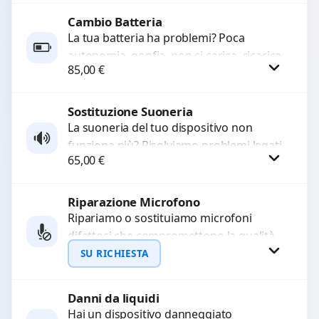
Cambio Batteria
Richiedi Preventivo
La tua batteria ha problemi? Poca
autonomia, gonfia, non si carica, ricarica
WhatsApp
85,00
€
lenta o cicli di ricarica esauriti?
Sostituiamo la...
Sostituzione Suoneria
Procedi
La suoneria del tuo dispositivo non
funziona più? Risolviamo problemi legati
65,00
€
a moduli audio difettosi con interventi
precisi e componenti...
Riparazione Microfono
Procedi
Ripariamo o sostituiamo microfoni
difettosi che compromettono la qualità
audio delle registrazioni o delle
SU RICHIESTA
chiamate. Diagnosi accurata e ricambi
di...
Danni da liquidi
Richiedi Preventivo
Hai un dispositivo danneggiato