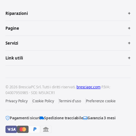
Riparazioni
Pagine
Servizi
Link utili
© 2026 BresciaPC Srl. Tutti i diritti riservati.
bresciapc.com
P.IVA:
04007950985 · SDI: M5UXCR1
Privacy Policy
Cookie Policy
Termini d'uso
Preferenze cookie
Pagamenti sicuri
Spedizione tracciabile
Garanzia 3 mesi