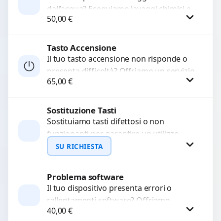
dall’acqua? Eseguiamo lavaggi chimici e
WhatsApp
50,00
€
pulizia agli ultrasuoni per rimuovere
ossidazioni, ripristinare i circuiti e
recuperare...
Tasto Accensione
Procedi
Il tuo tasto accensione non risponde o
presenta difficoltà? Offriamo un servizio
65,00
€
professionale di riparazione o
sostituzione utilizzando componenti di...
Sostituzione Tasti
Procedi
Sostituiamo tasti difettosi o non
funzionanti per garantire un utilizzo
fluido del dispositivo. Utilizziamo
SU RICHIESTA
ricambi di alta qualità garantiti per...
Problema software
Richiedi Preventivo
Il tuo dispositivo presenta errori o
rallentamenti software? Offriamo
WhatsApp
40,00
€
diagnosi approfondite e soluzioni rapide