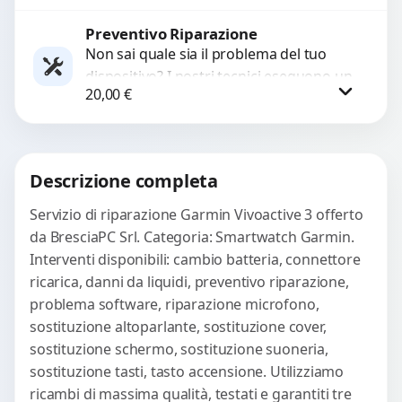
per ripristinare prestazioni ottimali.
Risolviamo problemi...
Preventivo Riparazione
Procedi
Non sai quale sia il problema del tuo
dispositivo? I nostri tecnici eseguono un
20,00
€
check-up completo con strumenti
avanzati per...
Procedi
Descrizione completa
Servizio di riparazione Garmin Vivoactive 3 offerto
da BresciaPC Srl. Categoria: Smartwatch Garmin.
Interventi disponibili: cambio batteria, connettore
ricarica, danni da liquidi, preventivo riparazione,
problema software, riparazione microfono,
sostituzione altoparlante, sostituzione cover,
sostituzione schermo, sostituzione suoneria,
sostituzione tasti, tasto accensione. Utilizziamo
ricambi di massima qualità, testati e garantiti tre