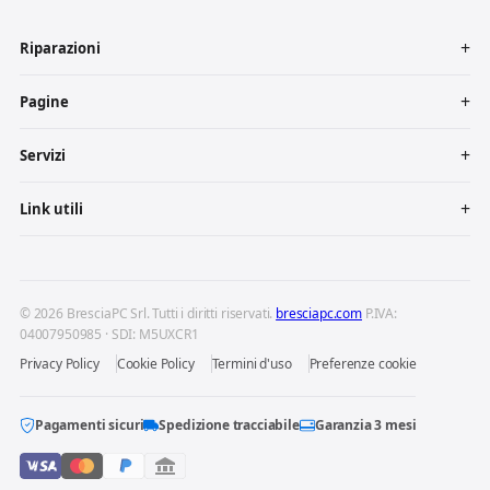
Riparazioni
Pagine
Servizi
Link utili
© 2026 BresciaPC Srl. Tutti i diritti riservati.
bresciapc.com
P.IVA:
04007950985 · SDI: M5UXCR1
Privacy Policy
Cookie Policy
Termini d'uso
Preferenze cookie
Pagamenti sicuri
Spedizione tracciabile
Garanzia 3 mesi