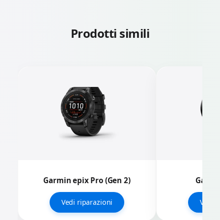
Prodotti simili
Garmin epix Pro (Gen 2)
Garmin
Vedi riparazioni
Vedi r