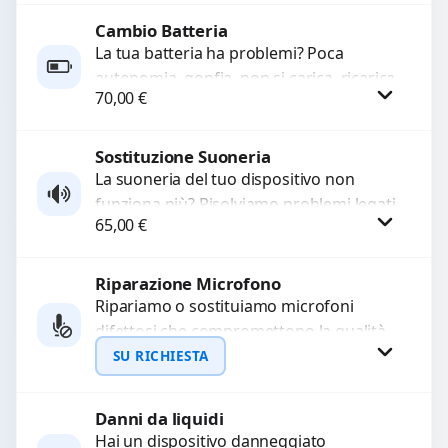
Cambio Batteria
Richiedi Preventivo
La tua batteria ha problemi? Poca
autonomia, gonfia, non si carica, ricarica
WhatsApp
70,00
€
lenta o cicli di ricarica esauriti?
Sostituiamo la...
Sostituzione Suoneria
Procedi
La suoneria del tuo dispositivo non
funziona più? Risolviamo problemi legati
65,00
€
a moduli audio difettosi con interventi
precisi e componenti...
Riparazione Microfono
Procedi
Ripariamo o sostituiamo microfoni
difettosi che compromettono la qualità
audio delle registrazioni o delle
SU RICHIESTA
chiamate. Diagnosi accurata e ricambi
di...
Danni da liquidi
Richiedi Preventivo
Hai un dispositivo danneggiato