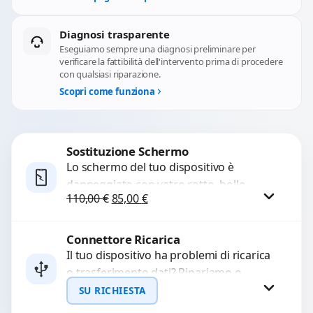
Diagnosi trasparente
Eseguiamo sempre una diagnosi preliminare per
verificare la fattibilità dell'intervento prima di procedere
con qualsiasi riparazione.
Scopri come funziona
Sostituzione Schermo
Lo schermo del tuo dispositivo è
danneggiato con vetro rotto, bolle,
Il prezzo originale era: 110,00 €.
Il prezzo attuale è: 85,00 €.
110,00
€
85,00
€
macchie, schermo nero o pixel morti?
Sostituiamo schermi completi...
Connettore Ricarica
Procedi
Il tuo dispositivo ha problemi di ricarica
o trasferimento dati? Ripariamo o
sostituiamo connettori di ricarica guasti,
SU RICHIESTA
rotti, allentati, danneggiati,...