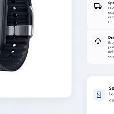
Spe
Puoi
qual
rest
trac
Di
Ese
prel
del
qual
So
Lo
da
bo
pi