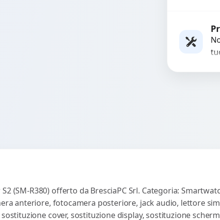
no
un
Rich
o 
Pr
ri
No
tu
es
co
 S2 (SM-R380) offerto da BresciaPC Srl. Categoria: Smartwatc
mera anteriore, fotocamera posteriore, jack audio, lettore sim
 sostituzione cover, sostituzione display, sostituzione scherm