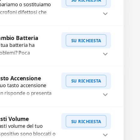
ecisi e componenti...
pariamo o sostituiamo
crofoni difettosi che
mpromettono la qualità
dio delle registrazioni o
WhatsApp
iedi Preventivo
lle chiamate. Diagnosi
mbio Batteria
SU RICHIESTA
curata e ricambi di...
 tua batteria ha
oblemi? Poca
tonomia, gonfia, non si
rica, ricarica lenta o cicli
WhatsApp
iedi Preventivo
 ricarica esauriti?
sto Accensione
SU RICHIESTA
stituiamo la...
 tuo tasto accensione
n risponde o presenta
fficoltà? Offriamo un
rvizio professionale di
WhatsApp
iedi Preventivo
parazione o sostituzione
sti Volume
SU RICHIESTA
ilizzando componenti
tasti volume del tuo
..
spositivo sono bloccati o