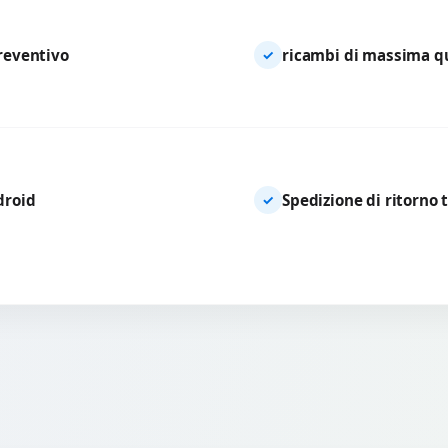
preventivo
ricambi di massima qua
✓
droid
Spedizione di ritorno 
✓