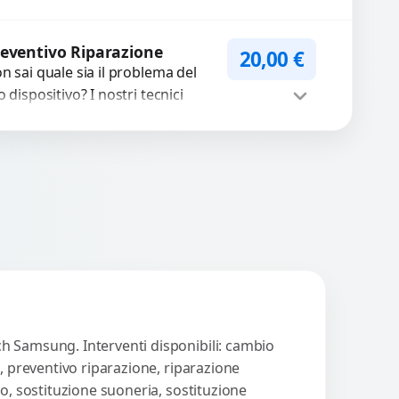
n funzionano? Offriamo
 servizio di riparazione
WhatsApp
iedi Preventivo
sostituzione con
eventivo Riparazione
20,00
€
cambi...
n sai quale sia il problema del
o dispositivo? I nostri tecnici
eguono un check-up completo
n strumenti avanzati per...
Procedi
h Samsung. Interventi disponibili: cambio
, preventivo riparazione, riparazione
o, sostituzione suoneria, sostituzione