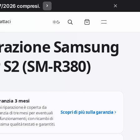
×
/07/2026 compresi.
attaci
razione Samsung
 S2 (SM-R380)
ranzia 3 mesi
i riparazione è coperta da
Scopri di più sulla garanzia
nzia di tre mesi per eventuali
funzionamenti, con ricambi di
ima qualità testati e garantiti.