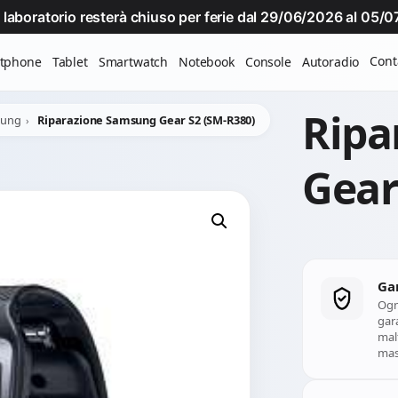
Il laboratorio resterà chiuso per ferie dal 29/06/2026 al 05
Cont
tphone
Tablet
Smartwatch
Notebook
Console
Autoradio
Ripa
sung
Riparazione Samsung Gear S2 (SM-R380)
Gear
Ga
Ogn
gara
mal
mass