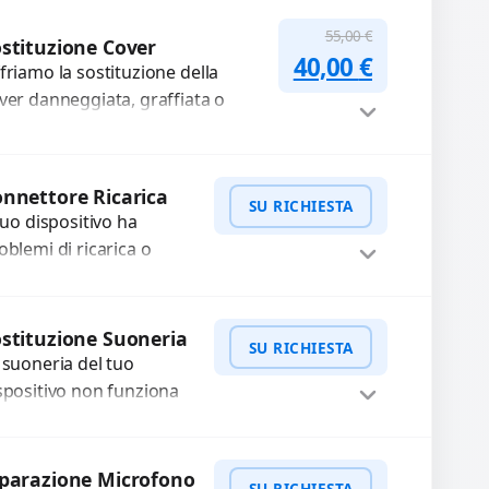
mpleti...
Procedi
55,00
€
stituzione Cover
Il prezzo original
Il prezzo a
40,00
€
friamo la sostituzione della
ver danneggiata, graffiata o
urata con ricambi di alta qualità
garantiti. Ripristiniamo l’aspetto
tetico e...
Procedi
nnettore Ricarica
SU RICHIESTA
 tuo dispositivo ha
oblemi di ricarica o
asferimento dati?
pariamo o sostituiamo
WhatsApp
iedi Preventivo
nnettori di ricarica
stituzione Suoneria
SU RICHIESTA
sti, rotti, allentati,
 suoneria del tuo
nneggiati,...
spositivo non funziona
ù? Risolviamo problemi
gati a moduli audio
WhatsApp
iedi Preventivo
fettosi con interventi
parazione Microfono
SU RICHIESTA