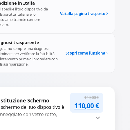
dizione in Italia
 spedire il tuo dispositivo da
Vai alla pagina trasporto
siasi città italiana e lo
ituiamo tramite corriere
ciato.
agnosi trasparente
guiamo sempre una diagnosi
Scopri come funziona
iminare per verificare la fattibilità
l'intervento prima di procedere con
siasi riparazione.
140,00
€
stituzione Schermo
Il prezzo originale
Il prezzo a
110,00
€
 schermo del tuo dispositivo è
nneggiato con vetro rotto,
lle, macchie, schermo nero o
xel morti? Sostituiamo schermi