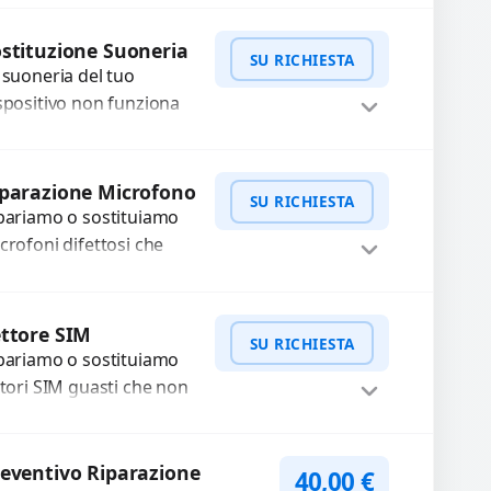
terveniamo per risolvere
WhatsApp
iedi Preventivo
asti come immagini
stituzione Suoneria
SU RICHIESTA
ocate, messa a fuoco
 suoneria del tuo
n funzionante,...
spositivo non funziona
ù? Risolviamo problemi
gati a moduli audio
WhatsApp
iedi Preventivo
fettosi con interventi
parazione Microfono
SU RICHIESTA
ecisi e componenti...
pariamo o sostituiamo
crofoni difettosi che
mpromettono la qualità
dio delle registrazioni o
WhatsApp
iedi Preventivo
lle chiamate. Diagnosi
ttore SIM
SU RICHIESTA
curata e ricambi di...
pariamo o sostituiamo
ttori SIM guasti che non
levano la scheda o
terrompono il segnale.
WhatsApp
iedi Preventivo
ilizziamo ricambi testati
eventivo Riparazione
40,00
€