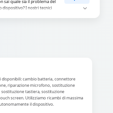
arantiti...
n sai quale sia il problema del
o dispositivo? I nostri tecnici
eguono un check-up completo
n strumenti avanzati per...
Procedi
i disponibili: cambio batteria, connettore
ione, riparazione microfono, sostituzione
 sostituzione tastiera, sostituzione
 touch screen. Utilizziamo ricambi di massima
 autonomamente il dispositivo.