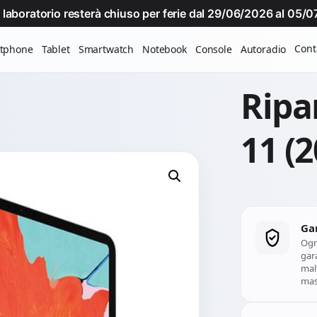
Il laboratorio resterà chiuso per ferie dal 29/06/2026 al 05
Cont
tphone
Tablet
Smartwatch
Notebook
Console
Autoradio
Ripa
11 (2
Ga
Ogn
gara
mal
mass