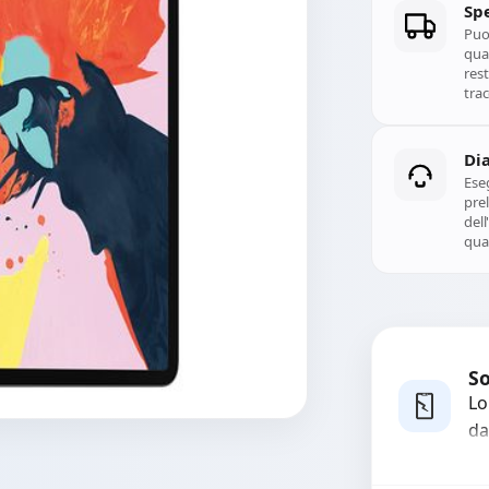
Spe
Puoi
qual
rest
trac
Di
Ese
prel
del
qual
So
Lo
da
bo
pi