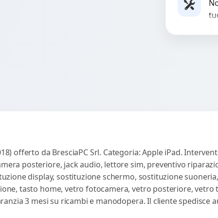
e g
No
tu
es
co
018) offerto da BresciaPC Srl. Categoria: Apple iPad. Intervent
amera posteriore, jack audio, lettore sim, preventivo riparaz
ituzione display, sostituzione schermo, sostituzione suoneria,
sione, tasto home, vetro fotocamera, vetro posteriore, vetro
 Garanzia 3 mesi su ricambi e manodopera. Il cliente spedisce