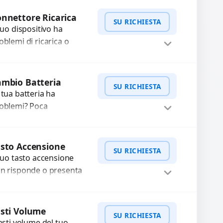
mpleti...
Procedi
nnettore Ricarica
SU RICHIESTA
 tuo dispositivo ha
oblemi di ricarica o
asferimento dati?
pariamo o sostituiamo
WhatsApp
iedi Preventivo
nnettori di ricarica
mbio Batteria
SU RICHIESTA
sti, rotti, allentati,
 tua batteria ha
nneggiati,...
oblemi? Poca
tonomia, gonfia, non si
rica, ricarica lenta o cicli
WhatsApp
iedi Preventivo
 ricarica esauriti?
sto Accensione
SU RICHIESTA
stituiamo la...
 tuo tasto accensione
n risponde o presenta
fficoltà? Offriamo un
rvizio professionale di
WhatsApp
iedi Preventivo
parazione o sostituzione
sti Volume
SU RICHIESTA
ilizzando componenti
tasti volume del tuo