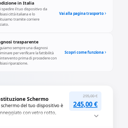
dizione in Italia
 spedire il tuo dispositivo da
Vai alla pagina trasporto
siasi città italiana e lo
ituiamo tramite corriere
ciato.
agnosi trasparente
guiamo sempre una diagnosi
Scopri come funziona
iminare per verificare la fattibilità
l'intervento prima di procedere con
siasi riparazione.
295,00
€
stituzione Schermo
Il prezzo originale
Il prezzo a
245,00
€
 schermo del tuo dispositivo è
nneggiato con vetro rotto,
lle, macchie, schermo nero o
xel morti? Sostituiamo schermi