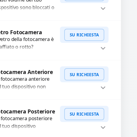
..
spositivo sono bloccati o
n funzionano? Offriamo
 servizio di riparazione
WhatsApp
iedi Preventivo
sostituzione con
etro Fotocamera
SU RICHIESTA
cambi...
 vetro della fotocamera è
affiato o rotto?
friamo la sostituzione
n ricambi di alta qualità
WhatsApp
iedi Preventivo
rantiti per 3 mesi....
otocamera Anteriore
SU RICHIESTA
 fotocamera anteriore
l tuo dispositivo non
nziona? Ripariamo o
stituiamo fotocamere
WhatsApp
iedi Preventivo
aste con problemi
tocamera Posteriore
SU RICHIESTA
me immagini sfocate,
 fotocamera posteriore
ssa a...
l tuo dispositivo
esenta problemi?