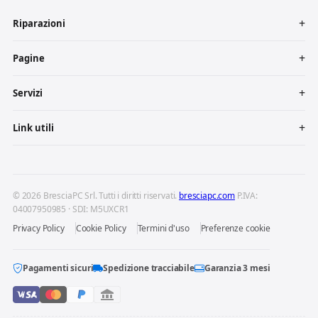
Riparazioni
Pagine
Servizi
Link utili
© 2026 BresciaPC Srl. Tutti i diritti riservati.
bresciapc.com
P.IVA:
04007950985 · SDI: M5UXCR1
Privacy Policy
Cookie Policy
Termini d'uso
Preferenze cookie
Pagamenti sicuri
Spedizione tracciabile
Garanzia 3 mesi