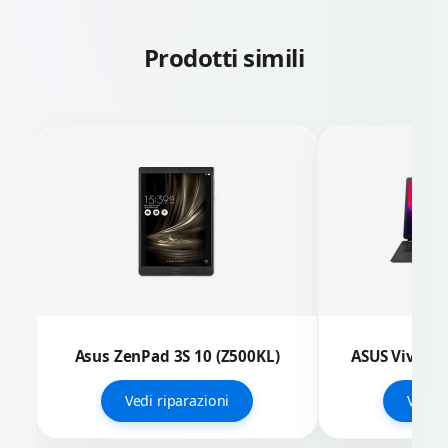
Prodotti simili
Asus ZenPad 3S 10 (Z500KL)
ASUS Vivoboo
Vedi riparazioni
Vedi r