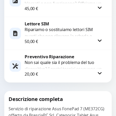
bloccati o non funzionano? Offriamo un
45,00
€
servizio di riparazione o sostituzione
con ricambi...
Lettore SIM
Procedi
Ripariamo o sostituiamo lettori SIM
guasti che non rilevano la scheda o
50,00
€
interrompono il segnale. Utilizziamo
ricambi testati e garantiti...
Preventivo Riparazione
Procedi
Non sai quale sia il problema del tuo
dispositivo? I nostri tecnici eseguono un
20,00
€
check-up completo con strumenti
avanzati per...
Procedi
Descrizione completa
Servizio di riparazione Asus FonePad 7 (ME372CG)
offerto da BresciaPC Srl. Categoria: Tablet Asus.