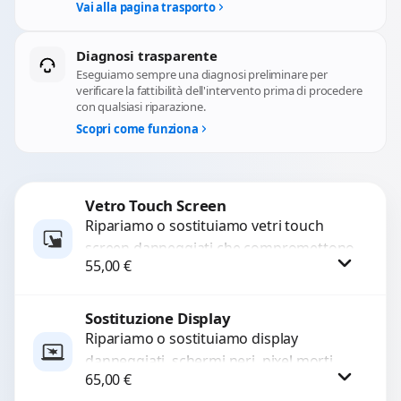
Vai alla pagina trasporto
Diagnosi trasparente
Eseguiamo sempre una diagnosi preliminare per
verificare la fattibilità dell'intervento prima di procedere
con qualsiasi riparazione.
Scopri come funziona
Vetro Touch Screen
Ripariamo o sostituiamo vetri touch
screen danneggiati che compromettono
55,00
€
l’uso del dispositivo. Utilizziamo ricambi
di alta qualità garantiti per 3...
Sostituzione Display
Procedi
Ripariamo o sostituiamo display
danneggiati, schermi neri, pixel morti,
65,00
€
righe sullo schermo, vetro incrinato,