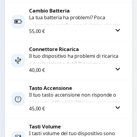
LCD rotto, aloni o colori sbiaditi,...
Cambio Batteria
Procedi
La tua batteria ha problemi? Poca
autonomia, gonfia, non si carica, ricarica
55,00
€
lenta o cicli di ricarica esauriti?
Sostituiamo la...
Connettore Ricarica
Procedi
Il tuo dispositivo ha problemi di ricarica
o trasferimento dati? Ripariamo o
40,00
€
sostituiamo connettori di ricarica guasti,
rotti, allentati, danneggiati,...
Tasto Accensione
Procedi
Il tuo tasto accensione non risponde o
presenta difficoltà? Offriamo un servizio
45,00
€
professionale di riparazione o
sostituzione utilizzando componenti di...
Tasti Volume
Procedi
I tasti volume del tuo dispositivo sono