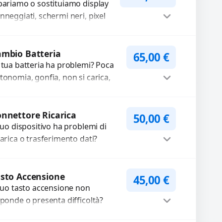
pariamo o sostituiamo display
nneggiati, schermi neri, pixel
rti, righe sullo schermo, vetro
crinato, LCD rotto, aloni o
Procedi
ori sbiaditi,...
mbio Batteria
65,00
€
 tua batteria ha problemi? Poca
tonomia, gonfia, non si carica,
carica lenta o cicli di ricarica
auriti? Sostituiamo la...
Procedi
nnettore Ricarica
50,00
€
 tuo dispositivo ha problemi di
carica o trasferimento dati?
pariamo o sostituiamo
nnettori di ricarica guasti, rotti,
Procedi
lentati, danneggiati,...
sto Accensione
45,00
€
 tuo tasto accensione non
sponde o presenta difficoltà?
friamo un servizio