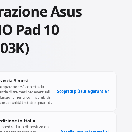
razione Asus
O Pad 10
03K)
ranzia 3 mesi
i riparazione è coperta da
Scopri di più sulla garanzia
nzia di tre mesi per eventuali
funzionamenti, con ricambi di
ima qualità testati e garantiti.
dizione in Italia
 spedire il tuo dispositivo da
Vai alla pagina trasporto