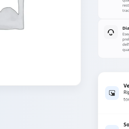
qual
rest
trac
Di
Ese
prel
del
qual
Ve
Ri
to
co
di
al
So