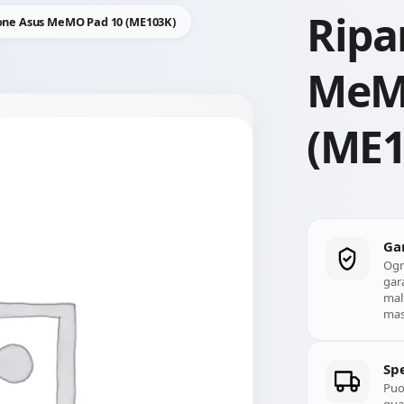
Ripa
one Asus MeMO Pad 10 (ME103K)
MeM
(ME1
Ga
Ogn
gara
mal
mass
Spe
Puoi