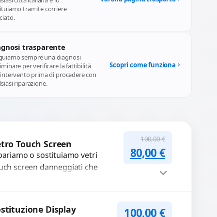
siasi città italiana e lo
ituiamo tramite corriere
ciato.
agnosi trasparente
guiamo sempre una diagnosi
Scopri come funziona
iminare per verificare la fattibilità
l'intervento prima di procedere con
siasi riparazione.
100,00
€
tro Touch Screen
Il prezzo original
Il prezzo a
80,00
€
pariamo o sostituiamo vetri
uch screen danneggiati che
mpromettono l’uso del
spositivo. Utilizziamo ricambi di
ta qualità garantiti per 3...
Procedi
stituzione Display
100,00
€