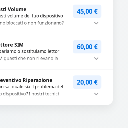
ofessionale di riparazione o
Procedi
stituzione utilizzando
sti Volume
45,00
€
tasti volume del tuo dispositivo
mponenti di...
no bloccati o non funzionano?
friamo un servizio di
parazione o sostituzione con
Procedi
cambi...
ttore SIM
60,00
€
pariamo o sostituiamo lettori
M guasti che non rilevano la
heda o interrompono il segnale.
ilizziamo ricambi testati e
Procedi
antiti...
eventivo Riparazione
20,00
€
n sai quale sia il problema del
o dispositivo? I nostri tecnici
eguono un check-up completo
n strumenti avanzati per...
Procedi