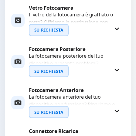
qualità...
Vetro Fotocamera
Richiedi Preventivo
Il vetro della fotocamera è graffiato o
rotto? Offriamo la sostituzione con
WhatsApp
ricambi di alta qualità garantiti per 3
SU RICHIESTA
mesi....
Fotocamera Posteriore
Richiedi Preventivo
La fotocamera posteriore del tuo
dispositivo presenta problemi?
WhatsApp
Interveniamo per risolvere guasti come
SU RICHIESTA
immagini sfocate, messa a fuoco non
funzionante,...
Fotocamera Anteriore
Richiedi Preventivo
La fotocamera anteriore del tuo
dispositivo non funziona? Ripariamo o
WhatsApp
sostituiamo fotocamere guaste con
SU RICHIESTA
problemi come immagini sfocate, messa
a...
Connettore Ricarica
Richiedi Preventivo