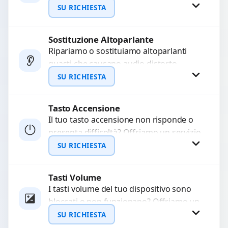
audio delle registrazioni o delle
SU RICHIESTA
chiamate. Diagnosi accurata e ricambi
di...
Sostituzione Altoparlante
Richiedi Preventivo
Ripariamo o sostituiamo altoparlanti
guasti che causano audio distorto,
WhatsApp
basso o assente. Utilizziamo ricambi di
SU RICHIESTA
alta qualità garantiti per 3...
Tasto Accensione
Richiedi Preventivo
Il tuo tasto accensione non risponde o
presenta difficoltà? Offriamo un servizio
WhatsApp
professionale di riparazione o
SU RICHIESTA
sostituzione utilizzando componenti di...
Tasti Volume
Richiedi Preventivo
I tasti volume del tuo dispositivo sono
bloccati o non funzionano? Offriamo un
WhatsApp
servizio di riparazione o sostituzione
SU RICHIESTA
con ricambi...