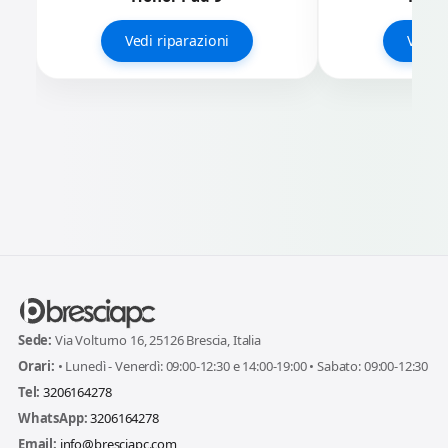
Vedi riparazioni
Vedi r
Sede:
Via Volturno 16, 25126 Brescia, Italia
Orari:
• Lunedì - Venerdì: 09:00-12:30 e 14:00-19:00 • Sabato: 09:00-12:30
Tel:
3206164278
WhatsApp:
3206164278
Email:
info@bresciapc.com