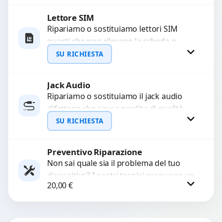
Lettore SIM
Richiedi Preventivo
Ripariamo o sostituiamo lettori SIM
guasti che non rilevano la scheda o
WhatsApp
interrompono il segnale. Utilizziamo
SU RICHIESTA
ricambi testati e garantiti...
Jack Audio
Richiedi Preventivo
Ripariamo o sostituiamo il jack audio
difettoso che causa perdita di qualità
WhatsApp
sonora o impossibilità di collegare cuffie
SU RICHIESTA
e accessori....
Preventivo Riparazione
Richiedi Preventivo
Non sai quale sia il problema del tuo
dispositivo? I nostri tecnici eseguono un
WhatsApp
20,00
€
check-up completo con strumenti
avanzati per...
Procedi