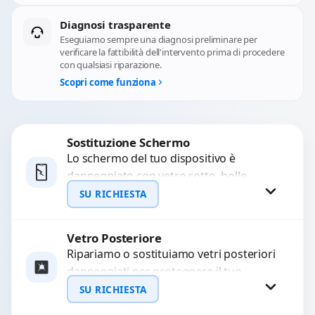
Diagnosi trasparente
Eseguiamo sempre una diagnosi preliminare per
verificare la fattibilità dell'intervento prima di procedere
con qualsiasi riparazione.
Scopri come funziona
Sostituzione Schermo
Lo schermo del tuo dispositivo è
danneggiato con vetro rotto, bolle,
macchie, schermo nero o pixel morti?
SU RICHIESTA
Sostituiamo schermi completi...
Vetro Posteriore
Richiedi Preventivo
Ripariamo o sostituiamo vetri posteriori
danneggiati per proteggere il tuo
WhatsApp
dispositivo e ripristinare l’estetica
SU RICHIESTA
originale. Utilizziamo ricambi di alta