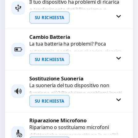
Il tuo dispositivo ha problemi di ricarica
o trasferimento dati? Ripariamo o
WhatsApp
sostituiamo connettori di ricarica guasti,
SU RICHIESTA
rotti, allentati, danneggiati,...
Cambio Batteria
Richiedi Preventivo
La tua batteria ha problemi? Poca
autonomia, gonfia, non si carica, ricarica
WhatsApp
lenta o cicli di ricarica esauriti?
SU RICHIESTA
Sostituiamo la...
Sostituzione Suoneria
Richiedi Preventivo
La suoneria del tuo dispositivo non
funziona più? Risolviamo problemi legati
WhatsApp
a moduli audio difettosi con interventi
SU RICHIESTA
precisi e componenti...
Riparazione Microfono
Richiedi Preventivo
Ripariamo o sostituiamo microfoni
difettosi che compromettono la qualità
WhatsApp