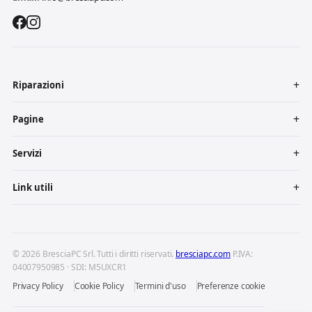
Riparazioni
Pagine
Servizi
Link utili
© 2026 BresciaPC Srl. Tutti i diritti riservati.
bresciapc.com
P.IVA:
04007950985 · SDI: M5UXCR1
Privacy Policy
Cookie Policy
Termini d'uso
Preferenze cookie