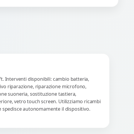
n funzionano? Offriamo
 servizio di riparazione
WhatsApp
iedi Preventivo
sostituzione con
cambi...
. Interventi disponibili: cambio batteria,
tivo riparazione, riparazione microfono,
one suoneria, sostituzione tastiera,
riore, vetro touch screen. Utilizziamo ricambi
nte spedisce autonomamente il dispositivo.