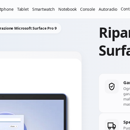
Il laboratorio resterà chiuso per ferie dal 29/06/2026 al 05
Cont
tphone
Tablet
Smartwatch
Notebook
Console
Autoradio
Ripa
razione Microsoft Surface Pro 9
Surf
Ga
Ogn
gara
mal
mass
Spe
Puoi