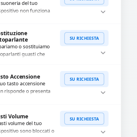
stituiamo la...
 suoneria del tuo
spositivo non funziona
ù? Risolviamo problemi
gati a moduli audio
WhatsApp
iedi Preventivo
stituzione
fettosi con interventi
SU RICHIESTA
toparlante
ecisi e componenti...
pariamo o sostituiamo
toparlanti guasti che
usano audio distorto,
sso o assente.
WhatsApp
iedi Preventivo
sto Accensione
ilizziamo ricambi di alta
SU RICHIESTA
 tuo tasto accensione
alità garantiti per 3...
n risponde o presenta
fficoltà? Offriamo un
rvizio professionale di
WhatsApp
iedi Preventivo
parazione o sostituzione
sti Volume
SU RICHIESTA
ilizzando componenti
tasti volume del tuo
..
spositivo sono bloccati o