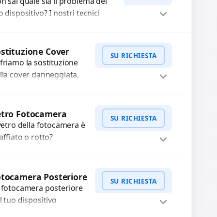
hermi completi...
n sai quale sia il problema del
o dispositivo? I nostri tecnici
eguono un check-up completo
n strumenti avanzati per...
Procedi
stituzione Cover
SU RICHIESTA
friamo la sostituzione
lla cover danneggiata,
affiata o usurata con
cambi di alta qualità e
WhatsApp
iedi Preventivo
rantiti. Ripristiniamo
etro Fotocamera
SU RICHIESTA
aspetto estetico e...
 vetro della fotocamera è
affiato o rotto?
friamo la sostituzione
n ricambi di alta qualità
WhatsApp
iedi Preventivo
rantiti per 3 mesi....
tocamera Posteriore
SU RICHIESTA
 fotocamera posteriore
l tuo dispositivo
esenta problemi?