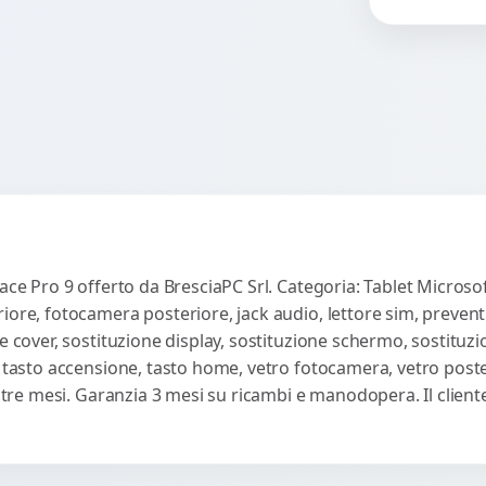
no
un
Rich
o 
ri
ace Pro 9 offerto da BresciaPC Srl. Categoria: Tablet Microsoft
iore, fotocamera posteriore, jack audio, lettore sim, preven
e cover, sostituzione display, sostituzione schermo, sostituzi
, tasto accensione, tasto home, vetro fotocamera, vetro poste
ti tre mesi. Garanzia 3 mesi su ricambi e manodopera. Il clie