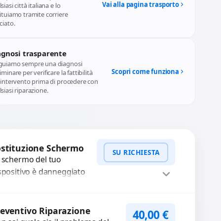
Vai alla pagina trasporto
siasi città italiana e lo
ituiamo tramite corriere
ciato.
agnosi trasparente
guiamo sempre una diagnosi
Scopri come funziona
iminare per verificare la fattibilità
l'intervento prima di procedere con
siasi riparazione.
stituzione Schermo
SU RICHIESTA
 schermo del tuo
spositivo è danneggiato
n vetro rotto, bolle,
cchie, schermo nero o
WhatsApp
iedi Preventivo
xel morti? Sostituiamo
eventivo Riparazione
40,00
€