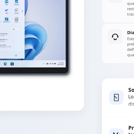
qual
rest
trac
Di
Ese
prel
del
qual
So
Lo
di
co
ma
Rich
pi
Pr