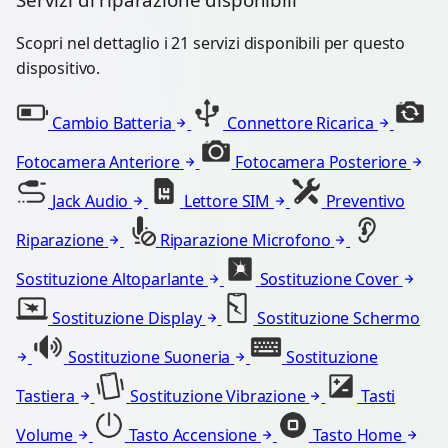
Scopri nel dettaglio i 21 servizi disponibili per questo
dispositivo.
Cambio Batteria
Connettore Ricarica
Fotocamera Anteriore
Fotocamera Posteriore
Jack Audio
Lettore SIM
Preventivo
Riparazione
Riparazione Microfono
Sostituzione Altoparlante
Sostituzione Cover
Sostituzione Display
Sostituzione Schermo
Sostituzione Suoneria
Sostituzione
Tastiera
Sostituzione Vibrazione
Tasti
Volume
Tasto Accensione
Tasto Home