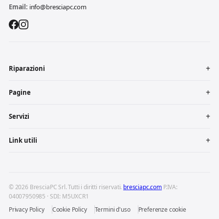
Email:
info@bresciapc.com
Riparazioni
Pagine
Servizi
Link utili
© 2026 BresciaPC Srl. Tutti i diritti riservati.
bresciapc.com
P.IVA:
04007950985 · SDI: M5UXCR1
Privacy Policy
Cookie Policy
Termini d'uso
Preferenze cookie