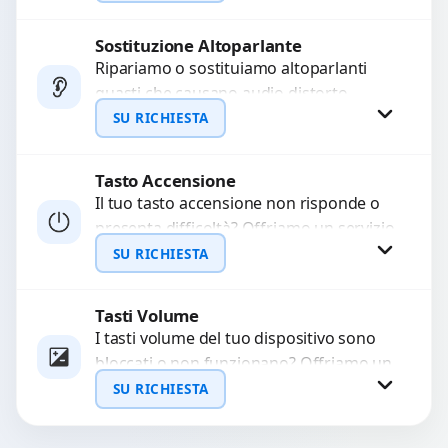
precisi e componenti...
Sostituzione Altoparlante
Richiedi Preventivo
Ripariamo o sostituiamo altoparlanti
guasti che causano audio distorto,
WhatsApp
basso o assente. Utilizziamo ricambi di
SU RICHIESTA
alta qualità garantiti per 3...
Tasto Accensione
Richiedi Preventivo
Il tuo tasto accensione non risponde o
presenta difficoltà? Offriamo un servizio
WhatsApp
professionale di riparazione o
SU RICHIESTA
sostituzione utilizzando componenti di...
Tasti Volume
Richiedi Preventivo
I tasti volume del tuo dispositivo sono
bloccati o non funzionano? Offriamo un
WhatsApp
servizio di riparazione o sostituzione
SU RICHIESTA
con ricambi...