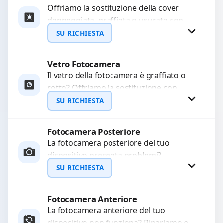
Offriamo la sostituzione della cover
danneggiata, graffiata o usurata con
ricambi di alta qualità e garantiti.
SU RICHIESTA
Ripristiniamo l’aspetto estetico e...
Vetro Fotocamera
Richiedi Preventivo
Il vetro della fotocamera è graffiato o
rotto? Offriamo la sostituzione con
WhatsApp
ricambi di alta qualità garantiti per 3
SU RICHIESTA
mesi....
Fotocamera Posteriore
Richiedi Preventivo
La fotocamera posteriore del tuo
dispositivo presenta problemi?
WhatsApp
Interveniamo per risolvere guasti come
SU RICHIESTA
immagini sfocate, messa a fuoco non
funzionante,...
Fotocamera Anteriore
Richiedi Preventivo
La fotocamera anteriore del tuo
dispositivo non funziona? Ripariamo o