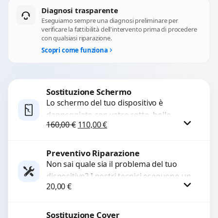
Diagnosi trasparente
Eseguiamo sempre una diagnosi preliminare per
verificare la fattibilità dell'intervento prima di procedere
con qualsiasi riparazione.
Scopri come funziona
Sostituzione Schermo
Lo schermo del tuo dispositivo è
danneggiato con vetro rotto, bolle,
Il prezzo originale era: 160,00 €.
Il prezzo attuale è: 110,00 €.
160,00
€
110,00
€
macchie, schermo nero o pixel morti?
Sostituiamo schermi completi...
Preventivo Riparazione
Procedi
Non sai quale sia il problema del tuo
dispositivo? I nostri tecnici eseguono un
20,00
€
check-up completo con strumenti
avanzati per...
Sostituzione Cover
Procedi