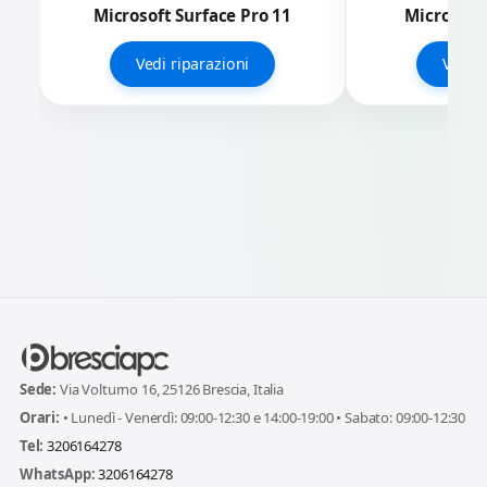
Microsoft Surface Pro 11
Microsoft 
Vedi riparazioni
Vedi r
Sede:
Via Volturno 16, 25126 Brescia, Italia
Orari:
• Lunedì - Venerdì: 09:00-12:30 e 14:00-19:00 • Sabato: 09:00-12:30
Tel:
3206164278
WhatsApp:
3206164278