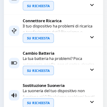
WhatsApp
sostituiamo fotocamere guaste con
SU RICHIESTA
problemi come immagini sfocate, messa
a...
Connettore Ricarica
Richiedi Preventivo
Il tuo dispositivo ha problemi di ricarica
o trasferimento dati? Ripariamo o
WhatsApp
sostituiamo connettori di ricarica guasti,
SU RICHIESTA
rotti, allentati, danneggiati,...
Cambio Batteria
Richiedi Preventivo
La tua batteria ha problemi? Poca
autonomia, gonfia, non si carica, ricarica
WhatsApp
lenta o cicli di ricarica esauriti?
SU RICHIESTA
Sostituiamo la...
Sostituzione Suoneria
Richiedi Preventivo
La suoneria del tuo dispositivo non
funziona più? Risolviamo problemi legati
WhatsApp
a moduli audio difettosi con interventi
SU RICHIESTA