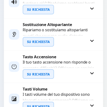
funziona più? Risolviamo problemi legati
WhatsApp
a moduli audio difettosi con interventi
SU RICHIESTA
precisi e componenti...
Sostituzione Altoparlante
Richiedi Preventivo
Ripariamo o sostituiamo altoparlanti
guasti che causano audio distorto,
WhatsApp
basso o assente. Utilizziamo ricambi di
SU RICHIESTA
alta qualità garantiti per 3...
Tasto Accensione
Richiedi Preventivo
Il tuo tasto accensione non risponde o
presenta difficoltà? Offriamo un servizio
WhatsApp
professionale di riparazione o
SU RICHIESTA
sostituzione utilizzando componenti di...
Tasti Volume
Richiedi Preventivo
I tasti volume del tuo dispositivo sono
bloccati o non funzionano? Offriamo un
WhatsApp
servizio di riparazione o sostituzione
SU RICHIESTA