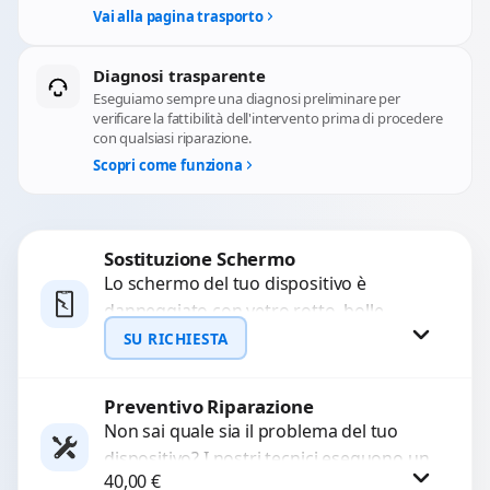
Vai alla pagina trasporto
Diagnosi trasparente
Eseguiamo sempre una diagnosi preliminare per
verificare la fattibilità dell'intervento prima di procedere
con qualsiasi riparazione.
Scopri come funziona
Sostituzione Schermo
Lo schermo del tuo dispositivo è
danneggiato con vetro rotto, bolle,
macchie, schermo nero o pixel morti?
SU RICHIESTA
Sostituiamo schermi completi...
Preventivo Riparazione
Richiedi Preventivo
Non sai quale sia il problema del tuo
dispositivo? I nostri tecnici eseguono un
WhatsApp
40,00
€
check-up completo con strumenti