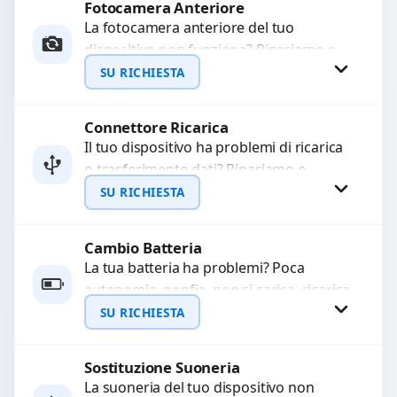
Fotocamera Anteriore
Richiedi Preventivo
La fotocamera anteriore del tuo
dispositivo non funziona? Ripariamo o
WhatsApp
sostituiamo fotocamere guaste con
SU RICHIESTA
problemi come immagini sfocate, messa
a...
Connettore Ricarica
Richiedi Preventivo
Il tuo dispositivo ha problemi di ricarica
o trasferimento dati? Ripariamo o
WhatsApp
sostituiamo connettori di ricarica guasti,
SU RICHIESTA
rotti, allentati, danneggiati,...
Cambio Batteria
Richiedi Preventivo
La tua batteria ha problemi? Poca
autonomia, gonfia, non si carica, ricarica
WhatsApp
lenta o cicli di ricarica esauriti?
SU RICHIESTA
Sostituiamo la...
Sostituzione Suoneria
Richiedi Preventivo
La suoneria del tuo dispositivo non