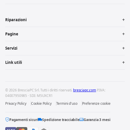
Riparazioni
Pagine
Servizi
Link utili
© 2026 BresciaPC Srl. Tutti i diritti riservati.
bresciapc.com
P.IVA:
04007950985 · SDI: M5UXCR1
Privacy Policy
Cookie Policy
Termini d'uso
Preferenze cookie
Pagamenti sicuri
Spedizione tracciabile
Garanzia 3 mesi