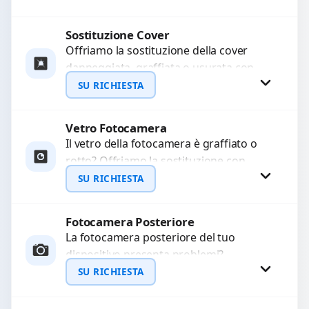
avanzati per...
Sostituzione Cover
Procedi
Offriamo la sostituzione della cover
danneggiata, graffiata o usurata con
ricambi di alta qualità e garantiti.
SU RICHIESTA
Ripristiniamo l’aspetto estetico e...
Vetro Fotocamera
Richiedi Preventivo
Il vetro della fotocamera è graffiato o
rotto? Offriamo la sostituzione con
WhatsApp
ricambi di alta qualità garantiti per 3
SU RICHIESTA
mesi....
Fotocamera Posteriore
Richiedi Preventivo
La fotocamera posteriore del tuo
dispositivo presenta problemi?
WhatsApp
Interveniamo per risolvere guasti come
SU RICHIESTA
immagini sfocate, messa a fuoco non
funzionante,...