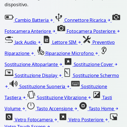
dispositivo.
Cambio Batteria
Connettore Ricarica
Fotocamera Anteriore
Fotocamera Posteriore
Jack Audio
Lettore SIM
Preventivo
Riparazione
Riparazione Microfono
Sostituzione Altoparlante
Sostituzione Cover
Sostituzione Display
Sostituzione Schermo
Sostituzione Suoneria
Sostituzione
Tastiera
Sostituzione Vibrazione
Tasti
Volume
Tasto Accensione
Tasto Home
Vetro Fotocamera
Vetro Posteriore
Vetro Touch Screen