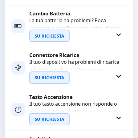
mesi....
Cambio Batteria
Richiedi Preventivo
La tua batteria ha problemi? Poca
autonomia, gonfia, non si carica, ricarica
WhatsApp
lenta o cicli di ricarica esauriti?
SU RICHIESTA
Sostituiamo la...
Connettore Ricarica
Richiedi Preventivo
Il tuo dispositivo ha problemi di ricarica
o trasferimento dati? Ripariamo o
WhatsApp
sostituiamo connettori di ricarica guasti,
SU RICHIESTA
rotti, allentati, danneggiati,...
Tasto Accensione
Richiedi Preventivo
Il tuo tasto accensione non risponde o
presenta difficoltà? Offriamo un servizio
WhatsApp
professionale di riparazione o
SU RICHIESTA
sostituzione utilizzando componenti di...