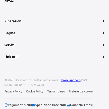
Riparazioni
Pagine
Servizi
Link utili
© 2026 BresciaPC Srl. Tutti i diritti riservati.
bresciapc.com
P.IVA:
04007950985 · SDI: M5UXCR1
Privacy Policy
Cookie Policy
Termini d'uso
Preferenze cookie
Pagamenti sicuri
Spedizione tracciabile
Garanzia 3 mesi