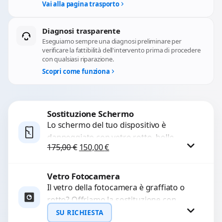
Vai alla pagina trasporto
Diagnosi trasparente
Eseguiamo sempre una diagnosi preliminare per
verificare la fattibilità dell'intervento prima di procedere
con qualsiasi riparazione.
Scopri come funziona
Sostituzione Schermo
Lo schermo del tuo dispositivo è
danneggiato con vetro rotto, bolle,
Il prezzo originale era: 175,00 €.
Il prezzo attuale è: 150,00 €.
175,00
€
150,00
€
macchie, schermo nero o pixel morti?
Sostituiamo schermi completi...
Vetro Fotocamera
Procedi
Il vetro della fotocamera è graffiato o
rotto? Offriamo la sostituzione con
ricambi di alta qualità garantiti per 3
SU RICHIESTA