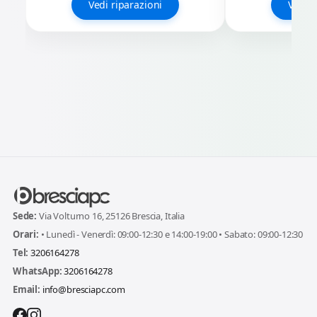
Vedi riparazioni
Vedi r
Sede:
Via Volturno 16, 25126 Brescia, Italia
Orari:
• Lunedì - Venerdì: 09:00-12:30 e 14:00-19:00 • Sabato: 09:00-12:30
Tel:
3206164278
WhatsApp:
3206164278
Email:
info@bresciapc.com