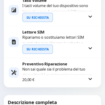
Tasti Volume
Richiedi Preventivo
I tasti volume del tuo dispositivo sono
bloccati o non funzionano? Offriamo un
WhatsApp
servizio di riparazione o sostituzione
SU RICHIESTA
con ricambi...
Lettore SIM
Richiedi Preventivo
Ripariamo o sostituiamo lettori SIM
guasti che non rilevano la scheda o
WhatsApp
interrompono il segnale. Utilizziamo
SU RICHIESTA
ricambi testati e garantiti...
Preventivo Riparazione
Richiedi Preventivo
Non sai quale sia il problema del tuo
dispositivo? I nostri tecnici eseguono un
WhatsApp
20,00
€
check-up completo con strumenti
avanzati per...
Procedi
Descrizione completa