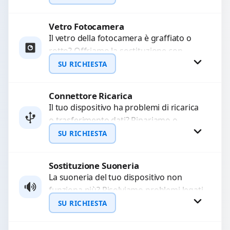
Ripristiniamo l’aspetto estetico e...
Vetro Fotocamera
Richiedi Preventivo
Il vetro della fotocamera è graffiato o
rotto? Offriamo la sostituzione con
WhatsApp
ricambi di alta qualità garantiti per 3
SU RICHIESTA
mesi....
Connettore Ricarica
Richiedi Preventivo
Il tuo dispositivo ha problemi di ricarica
o trasferimento dati? Ripariamo o
WhatsApp
sostituiamo connettori di ricarica guasti,
SU RICHIESTA
rotti, allentati, danneggiati,...
Sostituzione Suoneria
Richiedi Preventivo
La suoneria del tuo dispositivo non
funziona più? Risolviamo problemi legati
WhatsApp
a moduli audio difettosi con interventi
SU RICHIESTA
precisi e componenti...