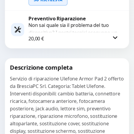
problemi come immagini sfocate, messa
a...
Preventivo Riparazione
Richiedi Preventivo
Non sai quale sia il problema del tuo
dispositivo? I nostri tecnici eseguono un
WhatsApp
20,00
€
check-up completo con strumenti
avanzati per...
Procedi
Descrizione completa
Servizio di riparazione Ulefone Armor Pad 2 offerto
da BresciaPC Srl. Categoria: Tablet Ulefone.
Interventi disponibili: cambio batteria, connettore
ricarica, fotocamera anteriore, fotocamera
posteriore, jack audio, lettore sim, preventivo
riparazione, riparazione microfono, sostituzione
altoparlante, sostituzione cover, sostituzione
display, sostituzione schermo, sostituzione