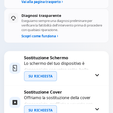
Vai alla pagina trasporto
Diagnosi trasparente
Eseguiamo sempre una diagnosi preliminare per
verificare la fattibilità dell'intervento prima di procedere
con qualsiasi riparazione.
Scopri come funziona
Sostituzione Schermo
Lo schermo del tuo dispositivo è
danneggiato con vetro rotto, bolle,
macchie, schermo nero o pixel morti?
SU RICHIESTA
Sostituiamo schermi completi...
Sostituzione Cover
Richiedi Preventivo
Offriamo la sostituzione della cover
danneggiata, graffiata o usurata con
WhatsApp
ricambi di alta qualità e garantiti.
SU RICHIESTA