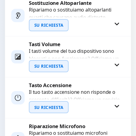
Sostituzione Altoparlante
Richiedi Preventivo
Ripariamo o sostituiamo altoparlanti
guasti che causano audio distorto,
WhatsApp
basso o assente. Utilizziamo ricambi di
SU RICHIESTA
alta qualità garantiti per 3...
Tasti Volume
Richiedi Preventivo
I tasti volume del tuo dispositivo sono
bloccati o non funzionano? Offriamo un
WhatsApp
servizio di riparazione o sostituzione
SU RICHIESTA
con ricambi...
Tasto Accensione
Richiedi Preventivo
Il tuo tasto accensione non risponde o
presenta difficoltà? Offriamo un servizio
WhatsApp
professionale di riparazione o
SU RICHIESTA
sostituzione utilizzando componenti di...
Riparazione Microfono
Richiedi Preventivo
Ripariamo o sostituiamo microfoni