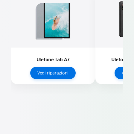
Ulefone Tab A7
Ulefone A
Vedi riparazioni
Vedi r